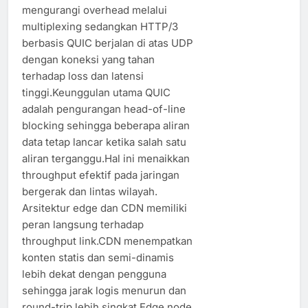
mengurangi overhead melalui
multiplexing sedangkan HTTP/3
berbasis QUIC berjalan di atas UDP
dengan koneksi yang tahan
terhadap loss dan latensi
tinggi.Keunggulan utama QUIC
adalah pengurangan head-of-line
blocking sehingga beberapa aliran
data tetap lancar ketika salah satu
aliran terganggu.Hal ini menaikkan
throughput efektif pada jaringan
bergerak dan lintas wilayah.
Arsitektur edge dan CDN memiliki
peran langsung terhadap
throughput link.CDN menempatkan
konten statis dan semi-dinamis
lebih dekat dengan pengguna
sehingga jarak logis menurun dan
round-trip lebih singkat.Edge node