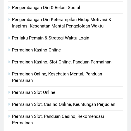
Pengembangan Diri & Relasi Sosial
Pengembangan Diri Keterampilan Hidup Motivasi &
Inspirasi Kesehatan Mental Pengelolaan Waktu
Perilaku Pemain & Strategi Waktu Login
Permainan Kasino Online
Permainan Kasino, Slot Online, Panduan Permainan
Permainan Online, Kesehatan Mental, Panduan
Permainan
Permainan Slot Online
Permainan Slot, Casino Online, Keuntungan Perjudian
Permainan Slot, Panduan Casino, Rekomendasi
Permainan