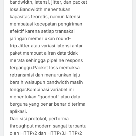
bandwidth, latensi, jitter, dan packet
loss.Bandwidth menentukan
kapasitas teoretis, namun latensi
membatasi kecepatan pengiriman
efektif karena setiap transaksi
jaringan memerlukan round-
trip.Jitter atau variasi latensi antar
paket membuat aliran data tidak
merata sehingga pipeline respons
terganggu.Packet loss memaksa
retransmisi dan menurunkan laju
bersih walaupun bandwidth masih
longgar.Kombinasi variabel ini
menentukan “goodput” atau data
berguna yang benar benar diterima
aplikasi.
Dari sisi protokol, performa
throughput modern sangat terbantu
oleh HTTP/2 dan HTTP/3.HTTP/2