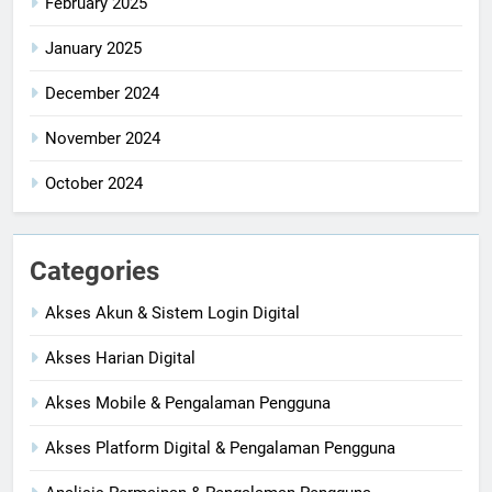
February 2025
January 2025
December 2024
November 2024
October 2024
Categories
Akses Akun & Sistem Login Digital
Akses Harian Digital
Akses Mobile & Pengalaman Pengguna
Akses Platform Digital & Pengalaman Pengguna