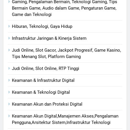
Gaming, Pengalaman Bermain, Teknologi Gaming, Tips
Bermain Game, Audio dalam Game, Pengaturan Game,
Game dan Teknologi
Hiburan, Teknologi, Gaya Hidup
Infrastruktur Jaringan & Kinerja Sistem
Judi Online, Slot Gacor, Jackpot Progresif, Game Kasino,
Tips Menang Slot, Platform Gaming
Judi Online, Slot Online, RTP Tinggi
Keamanan & Infrastruktur Digital
Keamanan & Teknologi Digital
Keamanan Akun dan Proteksi Digital
Keamanan Akun Digital,Manajemen Akses,Pengalaman
Pengguna,Arsitektur Sistem,Infrastruktur Teknologi