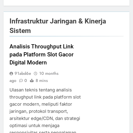
Infrastruktur Jaringan & Kinerja
Sistem
Analisis Throughput Link
pada Platform Slot Gacor
Digital Modern
91abd6e
10 months
ago
0
8 mins
Ulasan teknis tentang analisis
throughput link pada platform slot
gacor modern, meliputi faktor
jaringan, protokol transport,
arsitektur edge/CDN, dan strategi
optimasi untuk menjaga
responsivitas serta pengalaman