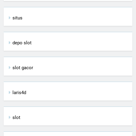
situs
depo slot
slot gacor
laris4d
slot