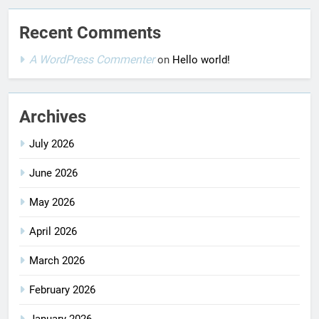
Recent Comments
A WordPress Commenter
on
Hello world!
Archives
July 2026
June 2026
May 2026
April 2026
March 2026
February 2026