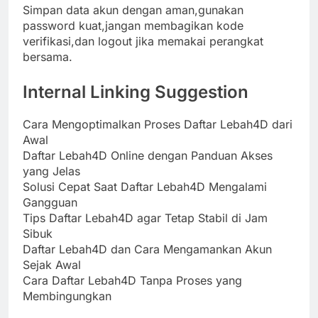
Simpan data akun dengan aman,gunakan
password kuat,jangan membagikan kode
verifikasi,dan logout jika memakai perangkat
bersama.
Internal Linking Suggestion
Cara Mengoptimalkan Proses Daftar Lebah4D dari
Awal
Daftar Lebah4D Online dengan Panduan Akses
yang Jelas
Solusi Cepat Saat Daftar Lebah4D Mengalami
Gangguan
Tips Daftar Lebah4D agar Tetap Stabil di Jam
Sibuk
Daftar Lebah4D dan Cara Mengamankan Akun
Sejak Awal
Cara Daftar Lebah4D Tanpa Proses yang
Membingungkan