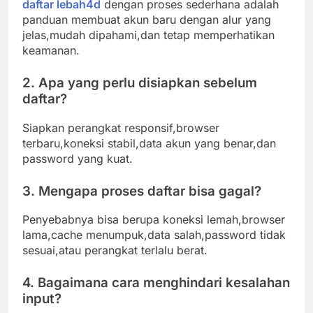
daftar lebah4d
dengan proses sederhana adalah
panduan membuat akun baru dengan alur yang
jelas,mudah dipahami,dan tetap memperhatikan
keamanan.
2. Apa yang perlu disiapkan sebelum
daftar?
Siapkan perangkat responsif,browser
terbaru,koneksi stabil,data akun yang benar,dan
password yang kuat.
3. Mengapa proses daftar bisa gagal?
Penyebabnya bisa berupa koneksi lemah,browser
lama,cache menumpuk,data salah,password tidak
sesuai,atau perangkat terlalu berat.
4. Bagaimana cara menghindari kesalahan
input?