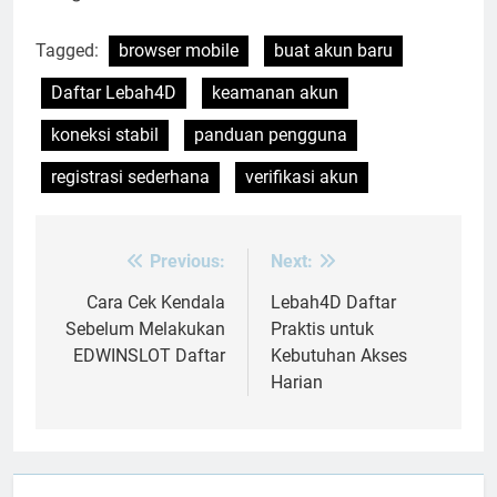
Tagged:
browser mobile
buat akun baru
Daftar Lebah4D
keamanan akun
koneksi stabil
panduan pengguna
registrasi sederhana
verifikasi akun
Previous:
Next:
Post
navigation
Cara Cek Kendala
Lebah4D Daftar
Sebelum Melakukan
Praktis untuk
EDWINSLOT Daftar
Kebutuhan Akses
Harian