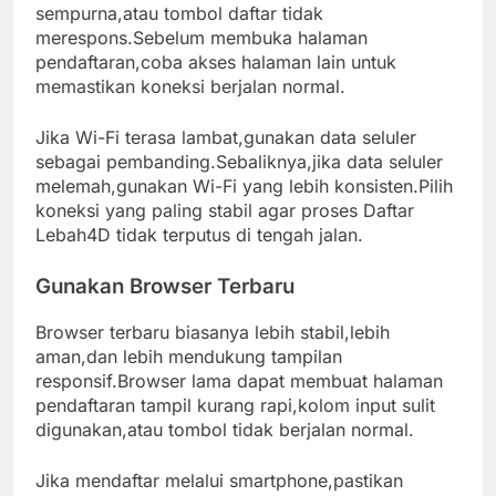
sempurna,atau tombol daftar tidak
merespons.Sebelum membuka halaman
pendaftaran,coba akses halaman lain untuk
memastikan koneksi berjalan normal.
Jika Wi-Fi terasa lambat,gunakan data seluler
sebagai pembanding.Sebaliknya,jika data seluler
melemah,gunakan Wi-Fi yang lebih konsisten.Pilih
koneksi yang paling stabil agar proses Daftar
Lebah4D tidak terputus di tengah jalan.
Gunakan Browser Terbaru
Browser terbaru biasanya lebih stabil,lebih
aman,dan lebih mendukung tampilan
responsif.Browser lama dapat membuat halaman
pendaftaran tampil kurang rapi,kolom input sulit
digunakan,atau tombol tidak berjalan normal.
Jika mendaftar melalui smartphone,pastikan