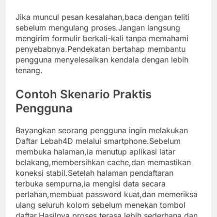
Jika muncul pesan kesalahan,baca dengan teliti
sebelum mengulang proses.Jangan langsung
mengirim formulir berkali-kali tanpa memahami
penyebabnya.Pendekatan bertahap membantu
pengguna menyelesaikan kendala dengan lebih
tenang.
Contoh Skenario Praktis
Pengguna
Bayangkan seorang pengguna ingin melakukan
Daftar Lebah4D melalui smartphone.Sebelum
membuka halaman,ia menutup aplikasi latar
belakang,membersihkan cache,dan memastikan
koneksi stabil.Setelah halaman pendaftaran
terbuka sempurna,ia mengisi data secara
perlahan,membuat password kuat,dan memeriksa
ulang seluruh kolom sebelum menekan tombol
daftar.Hasilnya,proses terasa lebih sederhana dan