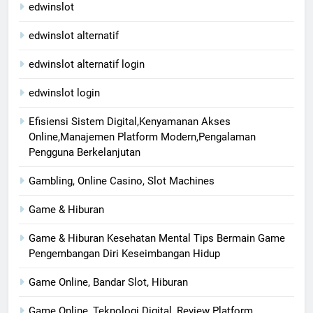
edwinslot
edwinslot alternatif
edwinslot alternatif login
edwinslot login
Efisiensi Sistem Digital,Kenyamanan Akses
Online,Manajemen Platform Modern,Pengalaman
Pengguna Berkelanjutan
Gambling, Online Casino, Slot Machines
Game & Hiburan
Game & Hiburan Kesehatan Mental Tips Bermain Game
Pengembangan Diri Keseimbangan Hidup
Game Online, Bandar Slot, Hiburan
Game Online, Teknologi Digital, Review Platform