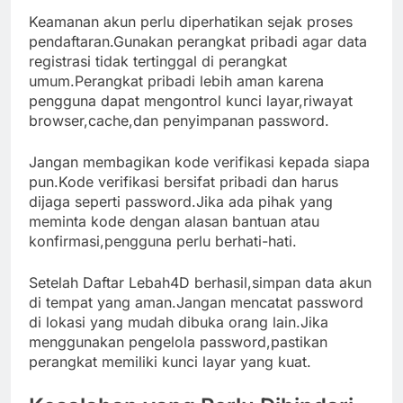
Keamanan akun perlu diperhatikan sejak proses
pendaftaran.Gunakan perangkat pribadi agar data
registrasi tidak tertinggal di perangkat
umum.Perangkat pribadi lebih aman karena
pengguna dapat mengontrol kunci layar,riwayat
browser,cache,dan penyimpanan password.
Jangan membagikan kode verifikasi kepada siapa
pun.Kode verifikasi bersifat pribadi dan harus
dijaga seperti password.Jika ada pihak yang
meminta kode dengan alasan bantuan atau
konfirmasi,pengguna perlu berhati-hati.
Setelah Daftar Lebah4D berhasil,simpan data akun
di tempat yang aman.Jangan mencatat password
di lokasi yang mudah dibuka orang lain.Jika
menggunakan pengelola password,pastikan
perangkat memiliki kunci layar yang kuat.