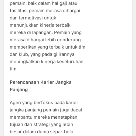
pemain, baik dalam hal gaji atau
fasilitas, pemain merasa dihargai
dan termotivasi untuk
menunjukkan kinerja terbaik
mereka di lapangan. Pemain yang
merasa dihargai lebih cenderung
memberikan yang terbaik untuk tim
dan klub, yang pada gilirannya
meningkatkan kinerja keseluruhan
tim.
Perencanaan Karier Jangka
Panjang
Agen yang berfokus pada karier
jangka panjang pemain juga dapat
membantu mereka menetapkan
tujuan dan strategi yang lebih
besar dalam dunia sepak bola.