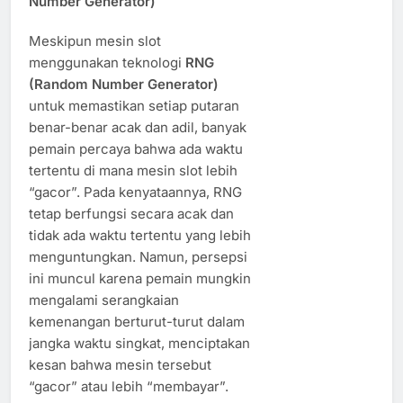
Number Generator)
Meskipun mesin slot
menggunakan teknologi
RNG
(Random Number Generator)
untuk memastikan setiap putaran
benar-benar acak dan adil, banyak
pemain percaya bahwa ada waktu
tertentu di mana mesin slot lebih
“gacor”. Pada kenyataannya, RNG
tetap berfungsi secara acak dan
tidak ada waktu tertentu yang lebih
menguntungkan. Namun, persepsi
ini muncul karena pemain mungkin
mengalami serangkaian
kemenangan berturut-turut dalam
jangka waktu singkat, menciptakan
kesan bahwa mesin tersebut
“gacor” atau lebih “membayar”.