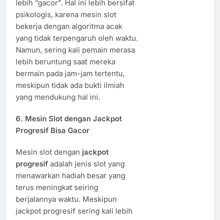
lebih “gacor”. Hal ini lebih bersifat
psikologis, karena mesin slot
bekerja dengan algoritma acak
yang tidak terpengaruh oleh waktu.
Namun, sering kali pemain merasa
lebih beruntung saat mereka
bermain pada jam-jam tertentu,
meskipun tidak ada bukti ilmiah
yang mendukung hal ini.
6.
Mesin Slot dengan Jackpot
Progresif Bisa Gacor
Mesin slot dengan
jackpot
progresif
adalah jenis slot yang
menawarkan hadiah besar yang
terus meningkat seiring
berjalannya waktu. Meskipun
jackpot progresif sering kali lebih