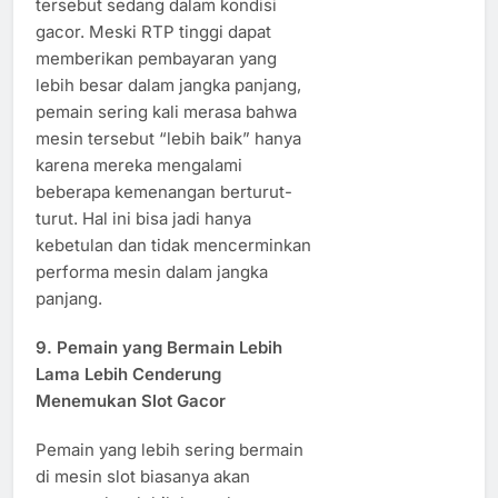
tersebut sedang dalam kondisi
gacor. Meski RTP tinggi dapat
memberikan pembayaran yang
lebih besar dalam jangka panjang,
pemain sering kali merasa bahwa
mesin tersebut “lebih baik” hanya
karena mereka mengalami
beberapa kemenangan berturut-
turut. Hal ini bisa jadi hanya
kebetulan dan tidak mencerminkan
performa mesin dalam jangka
panjang.
9.
Pemain yang Bermain Lebih
Lama Lebih Cenderung
Menemukan Slot Gacor
Pemain yang lebih sering bermain
di mesin slot biasanya akan