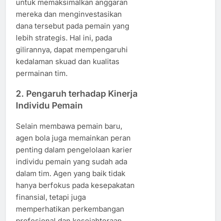
untuk memaksimalkan anggaran
mereka dan menginvestasikan
dana tersebut pada pemain yang
lebih strategis. Hal ini, pada
gilirannya, dapat mempengaruhi
kedalaman skuad dan kualitas
permainan tim.
2. Pengaruh terhadap Kinerja
Individu Pemain
Selain membawa pemain baru,
agen bola juga memainkan peran
penting dalam pengelolaan karier
individu pemain yang sudah ada
dalam tim. Agen yang baik tidak
hanya berfokus pada kesepakatan
finansial, tetapi juga
memperhatikan perkembangan
profesional dan kesejahteraan