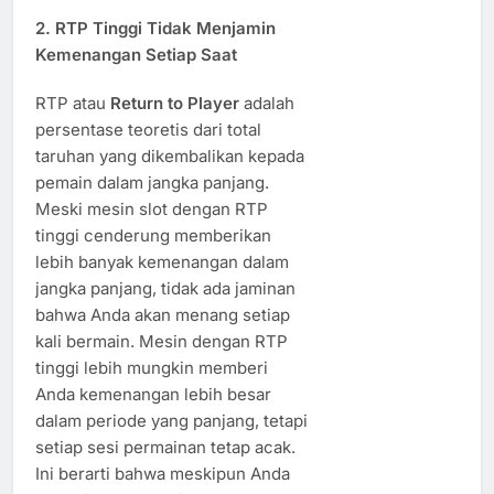
2.
RTP Tinggi Tidak Menjamin
Kemenangan Setiap Saat
RTP atau
Return to Player
adalah
persentase teoretis dari total
taruhan yang dikembalikan kepada
pemain dalam jangka panjang.
Meski mesin slot dengan RTP
tinggi cenderung memberikan
lebih banyak kemenangan dalam
jangka panjang, tidak ada jaminan
bahwa Anda akan menang setiap
kali bermain. Mesin dengan RTP
tinggi lebih mungkin memberi
Anda kemenangan lebih besar
dalam periode yang panjang, tetapi
setiap sesi permainan tetap acak.
Ini berarti bahwa meskipun Anda