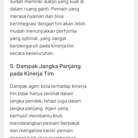
sudah memiliki ikatan yang kuat di
dalam ruang ganti. Pemain yang
merasa nyaman dan bisa
berintegrasi dengan tim akan lebih
mudah menunjukkan performa
yang optimal, yang sangat
berpengaruh pada kinerja tim
secara keseluruhan.
5. Dampak Jangka Panjang
pada Kinerja Tim
Dampak agen bola terhadap kinerja
tim tidak hanya terlihat dalam
jangka pendek, tetapi juga dalam
jangka panjang. Agen yang
berhasil membantu klub
mendatangkan pemain berbakat
dan mengelola karier pemain
dengan baik akan memberikan