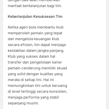
manfaat berkelanjutan bagi tim.
Keberlanjutan Kesuksesan Tim
Ketika agen bola membantu klub
memperoleh pemain yang tepat
dan mengelola keuangan klub
secara efisien, tim dapat menjaga
kestabilan dalam jangka panjang.
Klub yang sukses dalam hal
transfer dan pengelolaan karier
pemain cenderung memiliki skuad
yang solid dengan kualitas yang
merata di setiap lini. Hal ini
memungkinkan tim untuk bersaing
di level tertinggi secara konsisten,
menjaga performa yang stabil
sepanjang musim.