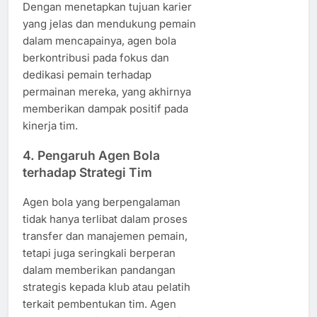
Dengan menetapkan tujuan karier
yang jelas dan mendukung pemain
dalam mencapainya, agen bola
berkontribusi pada fokus dan
dedikasi pemain terhadap
permainan mereka, yang akhirnya
memberikan dampak positif pada
kinerja tim.
4. Pengaruh Agen Bola
terhadap Strategi Tim
Agen bola yang berpengalaman
tidak hanya terlibat dalam proses
transfer dan manajemen pemain,
tetapi juga seringkali berperan
dalam memberikan pandangan
strategis kepada klub atau pelatih
terkait pembentukan tim. Agen