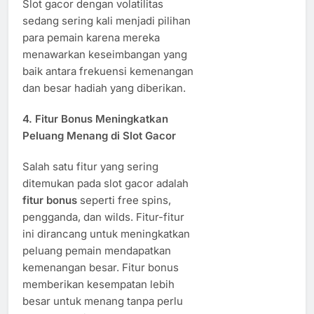
Slot gacor dengan volatilitas
sedang sering kali menjadi pilihan
para pemain karena mereka
menawarkan keseimbangan yang
baik antara frekuensi kemenangan
dan besar hadiah yang diberikan.
4.
Fitur Bonus Meningkatkan
Peluang Menang di Slot Gacor
Salah satu fitur yang sering
ditemukan pada slot gacor adalah
fitur bonus
seperti free spins,
pengganda, dan wilds. Fitur-fitur
ini dirancang untuk meningkatkan
peluang pemain mendapatkan
kemenangan besar. Fitur bonus
memberikan kesempatan lebih
besar untuk menang tanpa perlu