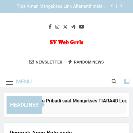
Skip
EDWINSLOT Login sebagai Bagian dari
to
Pengalaman Digital yang Terstruktur
content
Panduan Login Edwinslot Resmi agar Tidak Salah
Akses dan Tetap Aman Digunakan
Cara Menjaga Data Pribadi saat Mengakses
TIARA4D Login
Tips Aman Mengakses Link Alternatif melalui
Browser
SV Web Grrls
Bergabunglah Dengan Komunitas
EDWINSLOT Login sebagai Bagian dari
NEWSLETTER
RANDOM NEWS
Pengalaman Digital yang Terstruktur
Perempuan Di Teknologi Di SV Web
Panduan Login Edwinslot Resmi agar Tidak Salah
Grrls. Dukungan Dan Networking Untuk
Akses dan Tetap Aman Digunakan
MENU
Kemajuan Bersama.
ra Menjaga Data Pribadi saat Mengakses TIARA4D Login
HEADLINES
Weeks Ago
Dampak Agen Bola pada