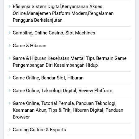
Efisiensi Sistem Digital,Kenyamanan Akses
Online,Manajemen Platform Modern,Pengalaman
Pengguna Berkelanjutan
Gambling, Online Casino, Slot Machines
Game & Hiburan
Game & Hiburan Kesehatan Mental Tips Bermain Game
Pengembangan Diri Keseimbangan Hidup
Game Online, Bandar Slot, Hiburan
Game Online, Teknologi Digital, Review Platform
Game Online, Tutorial Pemula, Panduan Teknologi,
Keamanan Akun, Tips & Trik, Hiburan Digital, Panduan
Browser
Gaming Culture & Esports