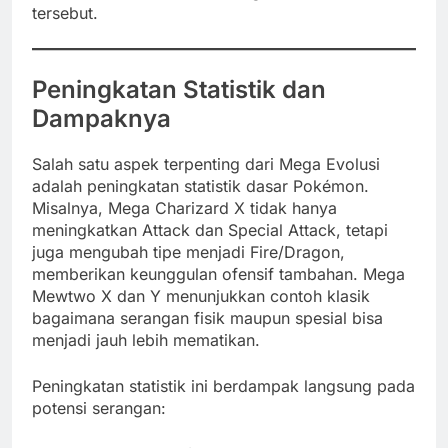
tersebut.
Peningkatan Statistik dan
Dampaknya
Salah satu aspek terpenting dari Mega Evolusi
adalah peningkatan statistik dasar Pokémon.
Misalnya, Mega Charizard X tidak hanya
meningkatkan Attack dan Special Attack, tetapi
juga mengubah tipe menjadi Fire/Dragon,
memberikan keunggulan ofensif tambahan. Mega
Mewtwo X dan Y menunjukkan contoh klasik
bagaimana serangan fisik maupun spesial bisa
menjadi jauh lebih mematikan.
Peningkatan statistik ini berdampak langsung pada
potensi serangan: