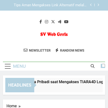
Skip
EDWINSLOT Login sebagai Bagian dari
to
Pengalaman Digital yang Terstruktur
content
Panduan Login Edwinslot Resmi agar Tidak Salah
Akses dan Tetap Aman Digunakan
Cara Menjaga Data Pribadi saat Mengakses
TIARA4D Login
Tips Aman Mengakses Link Alternatif melalui
Browser
SV Web Grrls
Bergabunglah Dengan Komunitas
EDWINSLOT Login sebagai Bagian dari
NEWSLETTER
RANDOM NEWS
Pengalaman Digital yang Terstruktur
Perempuan Di Teknologi Di SV Web
Panduan Login Edwinslot Resmi agar Tidak Salah
Grrls. Dukungan Dan Networking Untuk
Akses dan Tetap Aman Digunakan
MENU
Kemajuan Bersama.
ara Menjaga Data Pribadi saat Mengakses TIARA4D Login
HEADLINES
 Month Ago
Home