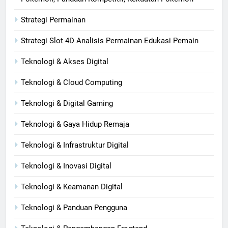
Strategi Permainan
Strategi Slot 4D Analisis Permainan Edukasi Pemain
Teknologi & Akses Digital
Teknologi & Cloud Computing
Teknologi & Digital Gaming
Teknologi & Gaya Hidup Remaja
Teknologi & Infrastruktur Digital
Teknologi & Inovasi Digital
Teknologi & Keamanan Digital
Teknologi & Panduan Pengguna