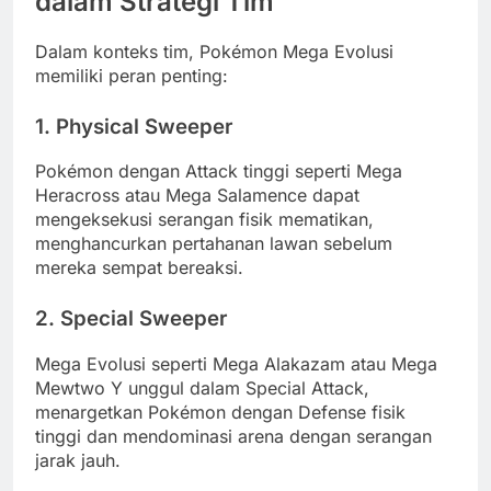
dalam Strategi Tim
Dalam konteks tim, Pokémon Mega Evolusi
memiliki peran penting:
1. Physical Sweeper
Pokémon dengan Attack tinggi seperti Mega
Heracross atau Mega Salamence dapat
mengeksekusi serangan fisik mematikan,
menghancurkan pertahanan lawan sebelum
mereka sempat bereaksi.
2. Special Sweeper
Mega Evolusi seperti Mega Alakazam atau Mega
Mewtwo Y unggul dalam Special Attack,
menargetkan Pokémon dengan Defense fisik
tinggi dan mendominasi arena dengan serangan
jarak jauh.