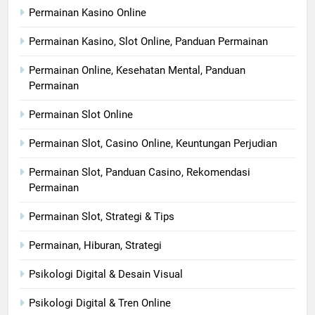
Permainan Kasino Online
Permainan Kasino, Slot Online, Panduan Permainan
Permainan Online, Kesehatan Mental, Panduan
Permainan
Permainan Slot Online
Permainan Slot, Casino Online, Keuntungan Perjudian
Permainan Slot, Panduan Casino, Rekomendasi
Permainan
Permainan Slot, Strategi & Tips
Permainan, Hiburan, Strategi
Psikologi Digital & Desain Visual
Psikologi Digital & Tren Online