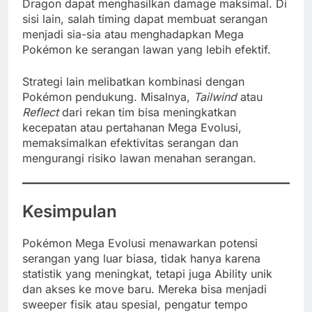
Dragon dapat menghasilkan damage maksimal. Di
sisi lain, salah timing dapat membuat serangan
menjadi sia-sia atau menghadapkan Mega
Pokémon ke serangan lawan yang lebih efektif.
Strategi lain melibatkan kombinasi dengan
Pokémon pendukung. Misalnya,
Tailwind
atau
Reflect
dari rekan tim bisa meningkatkan
kecepatan atau pertahanan Mega Evolusi,
memaksimalkan efektivitas serangan dan
mengurangi risiko lawan menahan serangan.
Kesimpulan
Pokémon Mega Evolusi menawarkan potensi
serangan yang luar biasa, tidak hanya karena
statistik yang meningkat, tetapi juga Ability unik
dan akses ke move baru. Mereka bisa menjadi
sweeper fisik atau spesial, pengatur tempo