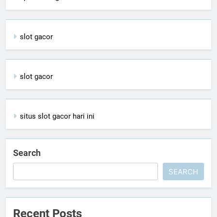
slot gacor
slot gacor
situs slot gacor hari ini
Search
SEARCH
Recent Posts