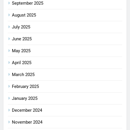
September 2025
August 2025
July 2025
June 2025
May 2025
April 2025
March 2025
February 2025
January 2025
December 2024
November 2024