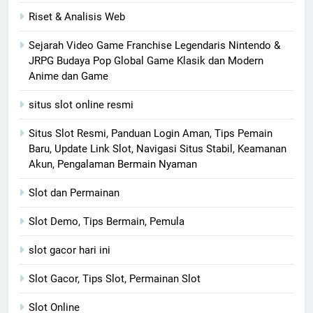
Riset & Analisis Web
Sejarah Video Game Franchise Legendaris Nintendo &
JRPG Budaya Pop Global Game Klasik dan Modern
Anime dan Game
situs slot online resmi
Situs Slot Resmi, Panduan Login Aman, Tips Pemain
Baru, Update Link Slot, Navigasi Situs Stabil, Keamanan
Akun, Pengalaman Bermain Nyaman
Slot dan Permainan
Slot Demo, Tips Bermain, Pemula
slot gacor hari ini
Slot Gacor, Tips Slot, Permainan Slot
Slot Online