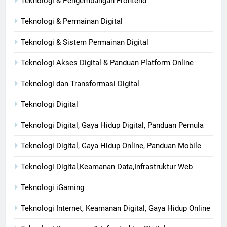
Teknologi & Pengembangan Frontend
Teknologi & Permainan Digital
Teknologi & Sistem Permainan Digital
Teknologi Akses Digital & Panduan Platform Online
Teknologi dan Transformasi Digital
Teknologi Digital
Teknologi Digital, Gaya Hidup Digital, Panduan Pemula
Teknologi Digital, Gaya Hidup Online, Panduan Mobile
Teknologi Digital,Keamanan Data,Infrastruktur Web
Teknologi iGaming
Teknologi Internet, Keamanan Digital, Gaya Hidup Online