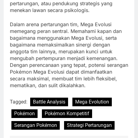
pertarungan, atau pendukung strategis yang
menekan lawan secara psikologis.
Dalam arena pertarungan tim, Mega Evolusi
memegang peran sentral. Memahami kapan dan
bagaimana menggunakan Mega Evolusi, serta
bagaimana memaksimalkan sinergi dengan
anggota tim lainnya, merupakan kunci untuk
mengubah pertempuran menjadi kemenangan.
Dengan perencanaan yang tepat, potensi serangan
Pokémon Mega Evolusi dapat dimanfaatkan
secara maksimal, membuat tim lebih fleksibel,
mematikan, dan sulit dikalahkan.
Tagged:
Battle Analysis
Mega Evolution
Pokémon
Pokémon Kompetitif
Serangan Pokémon
Strategi Pertarungan