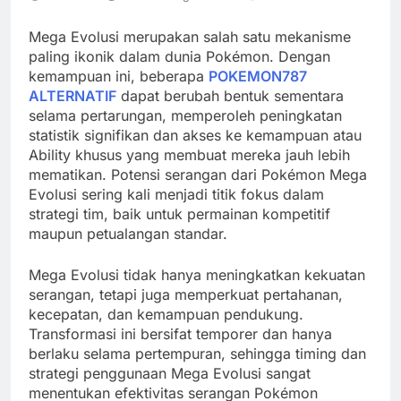
Mega Evolusi merupakan salah satu mekanisme
paling ikonik dalam dunia Pokémon. Dengan
kemampuan ini, beberapa
POKEMON787
ALTERNATIF
dapat berubah bentuk sementara
selama pertarungan, memperoleh peningkatan
statistik signifikan dan akses ke kemampuan atau
Ability khusus yang membuat mereka jauh lebih
mematikan. Potensi serangan dari Pokémon Mega
Evolusi sering kali menjadi titik fokus dalam
strategi tim, baik untuk permainan kompetitif
maupun petualangan standar.
Mega Evolusi tidak hanya meningkatkan kekuatan
serangan, tetapi juga memperkuat pertahanan,
kecepatan, dan kemampuan pendukung.
Transformasi ini bersifat temporer dan hanya
berlaku selama pertempuran, sehingga timing dan
strategi penggunaan Mega Evolusi sangat
menentukan efektivitas serangan Pokémon