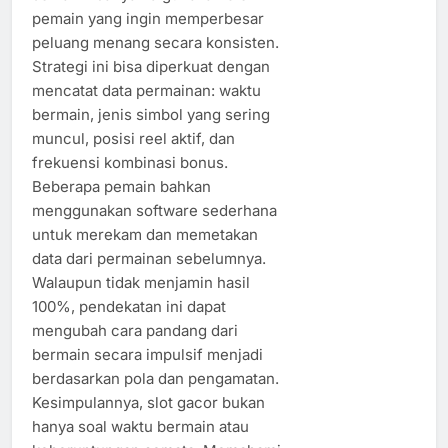
pemain yang ingin memperbesar
peluang menang secara konsisten.
Strategi ini bisa diperkuat dengan
mencatat data permainan: waktu
bermain, jenis simbol yang sering
muncul, posisi reel aktif, dan
frekuensi kombinasi bonus.
Beberapa pemain bahkan
menggunakan software sederhana
untuk merekam dan memetakan
data dari permainan sebelumnya.
Walaupun tidak menjamin hasil
100%, pendekatan ini dapat
mengubah cara pandang dari
bermain secara impulsif menjadi
berdasarkan pola dan pengamatan.
Kesimpulannya, slot gacor bukan
hanya soal waktu bermain atau