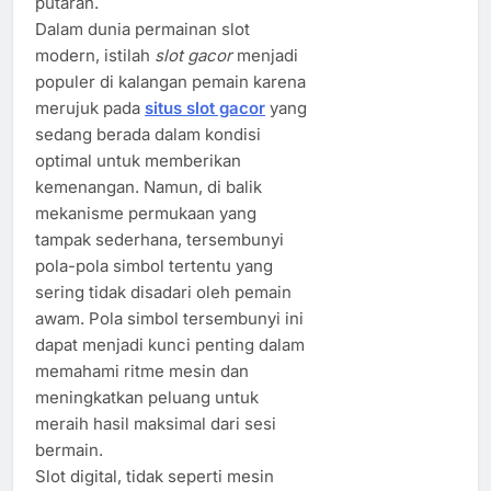
putaran.
Dalam dunia permainan slot
modern, istilah
slot gacor
menjadi
populer di kalangan pemain karena
merujuk pada
situs slot gacor
yang
sedang berada dalam kondisi
optimal untuk memberikan
kemenangan. Namun, di balik
mekanisme permukaan yang
tampak sederhana, tersembunyi
pola-pola simbol tertentu yang
sering tidak disadari oleh pemain
awam. Pola simbol tersembunyi ini
dapat menjadi kunci penting dalam
memahami ritme mesin dan
meningkatkan peluang untuk
meraih hasil maksimal dari sesi
bermain.
Slot digital, tidak seperti mesin