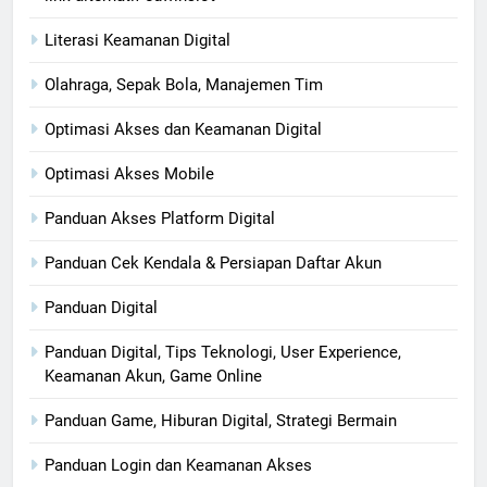
Literasi Keamanan Digital
Olahraga, Sepak Bola, Manajemen Tim
Optimasi Akses dan Keamanan Digital
Optimasi Akses Mobile
Panduan Akses Platform Digital
Panduan Cek Kendala & Persiapan Daftar Akun
Panduan Digital
Panduan Digital, Tips Teknologi, User Experience,
Keamanan Akun, Game Online
Panduan Game, Hiburan Digital, Strategi Bermain
Panduan Login dan Keamanan Akses