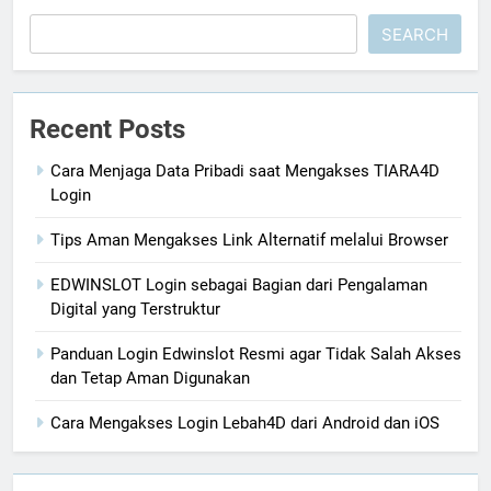
SEARCH
Recent Posts
Cara Menjaga Data Pribadi saat Mengakses TIARA4D
Login
Tips Aman Mengakses Link Alternatif melalui Browser
EDWINSLOT Login sebagai Bagian dari Pengalaman
Digital yang Terstruktur
Panduan Login Edwinslot Resmi agar Tidak Salah Akses
dan Tetap Aman Digunakan
Cara Mengakses Login Lebah4D dari Android dan iOS