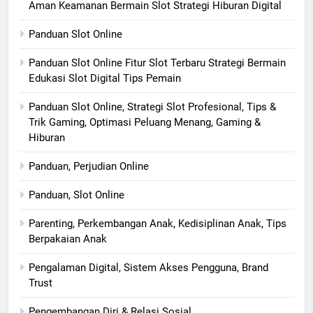
Aman Keamanan Bermain Slot Strategi Hiburan Digital
Panduan Slot Online
Panduan Slot Online Fitur Slot Terbaru Strategi Bermain
Edukasi Slot Digital Tips Pemain
Panduan Slot Online, Strategi Slot Profesional, Tips &
Trik Gaming, Optimasi Peluang Menang, Gaming &
Hiburan
Panduan, Perjudian Online
Panduan, Slot Online
Parenting, Perkembangan Anak, Kedisiplinan Anak, Tips
Berpakaian Anak
Pengalaman Digital, Sistem Akses Pengguna, Brand
Trust
Pengembangan Diri & Relasi Sosial