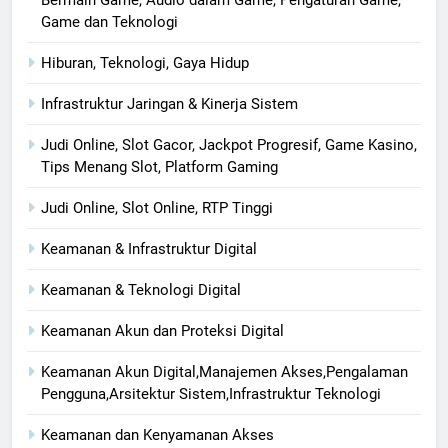
Game dan Teknologi
Hiburan, Teknologi, Gaya Hidup
Infrastruktur Jaringan & Kinerja Sistem
Judi Online, Slot Gacor, Jackpot Progresif, Game Kasino,
Tips Menang Slot, Platform Gaming
Judi Online, Slot Online, RTP Tinggi
Keamanan & Infrastruktur Digital
Keamanan & Teknologi Digital
Keamanan Akun dan Proteksi Digital
Keamanan Akun Digital,Manajemen Akses,Pengalaman
Pengguna,Arsitektur Sistem,Infrastruktur Teknologi
Keamanan dan Kenyamanan Akses