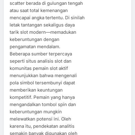
scatter berada di gulungan tengah
atau saat total kemenangan
mencapai angka tertentu. Di sinilah
letak tantangan sekaligus daya
tarik slot modern—memadukan
keberuntungan dengan
pengamatan mendalam.
Beberapa sumber terpercaya
seperti situs analisis slot dan
komunitas pemain slot aktif
menunjukkan bahwa mengenali
pola simbol tersembunyi dapat
memberikan keuntungan
kompetitif. Pemain yang hanya
mengandalkan tombol spin dan
keberuntungan mungkin
melewatkan potensi ini. Oleh
karena itu, pendekatan analitis
semakin banyak digunakan oleh