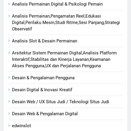
Analisis Permainan Digital & Psikologi Pemain
Analisis Permainan,Pengamatan Reel,Edukasi
Digital,Perilaku Mesin,Studi Ritme,Sesi Panjang,Strategi
Observatif
Analisis Slot & Desain Permainan
Arsitektur Sistem Permainan Digital,Analisis Platform
Interaktif,Stabilitas dan Kinerja Layanan,Keamanan
Akses Pengguna,UX dan Perjalanan Pengguna
Desain & Pengalaman Pengguna
Desain Digital & Inovasi Kreatif
Desain Web / UX Situs Judi / Teknologi Situs Judi
Desain Web & Pengalaman Digital
edwinslot