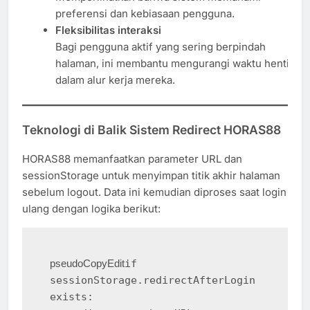
preferensi dan kebiasaan pengguna.
Fleksibilitas interaksi
Bagi pengguna aktif yang sering berpindah
halaman, ini membantu mengurangi waktu henti
dalam alur kerja mereka.
Teknologi di Balik Sistem Redirect HORAS88
HORAS88 memanfaatkan parameter URL dan
sessionStorage untuk menyimpan titik akhir halaman
sebelum logout. Data ini kemudian diproses saat login
ulang dengan logika berikut:
pseudoCopyEdit
if 
sessionStorage.redirectAfterLogin 
exists:
