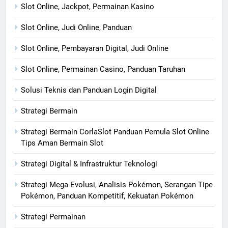
Slot Online, Jackpot, Permainan Kasino
Slot Online, Judi Online, Panduan
Slot Online, Pembayaran Digital, Judi Online
Slot Online, Permainan Casino, Panduan Taruhan
Solusi Teknis dan Panduan Login Digital
Strategi Bermain
Strategi Bermain CorlaSlot Panduan Pemula Slot Online
Tips Aman Bermain Slot
Strategi Digital & Infrastruktur Teknologi
Strategi Mega Evolusi, Analisis Pokémon, Serangan Tipe
Pokémon, Panduan Kompetitif, Kekuatan Pokémon
Strategi Permainan