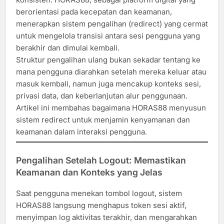
berorientasi pada kecepatan dan keamanan,
menerapkan sistem pengalihan (redirect) yang cermat
untuk mengelola transisi antara sesi pengguna yang
berakhir dan dimulai kembali.
Struktur pengalihan ulang bukan sekadar tentang ke
mana pengguna diarahkan setelah mereka keluar atau
masuk kembali, namun juga mencakup konteks sesi,
privasi data, dan keberlanjutan alur penggunaan.
Artikel ini membahas bagaimana HORAS88 menyusun
sistem redirect untuk menjamin kenyamanan dan
keamanan dalam interaksi pengguna.
Pengalihan Setelah Logout: Memastikan
Keamanan dan Konteks yang Jelas
Saat pengguna menekan tombol logout, sistem
HORAS88 langsung menghapus token sesi aktif,
menyimpan log aktivitas terakhir, dan mengarahkan