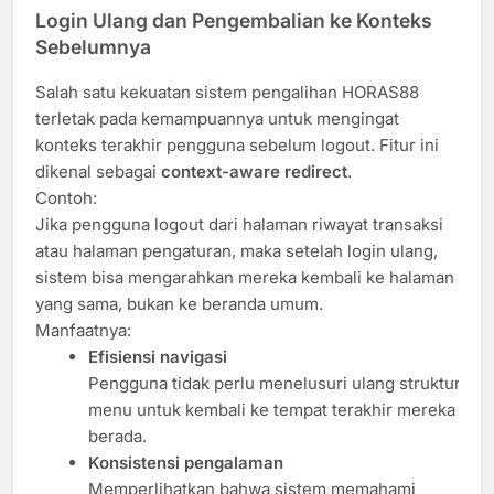
Login Ulang dan Pengembalian ke Konteks
Sebelumnya
Salah satu kekuatan sistem pengalihan HORAS88
terletak pada kemampuannya untuk mengingat
konteks terakhir pengguna sebelum logout. Fitur ini
dikenal sebagai
context-aware redirect
.
Contoh:
Jika pengguna logout dari halaman riwayat transaksi
atau halaman pengaturan, maka setelah login ulang,
sistem bisa mengarahkan mereka kembali ke halaman
yang sama, bukan ke beranda umum.
Manfaatnya:
Efisiensi navigasi
Pengguna tidak perlu menelusuri ulang struktur
menu untuk kembali ke tempat terakhir mereka
berada.
Konsistensi pengalaman
Memperlihatkan bahwa sistem memahami