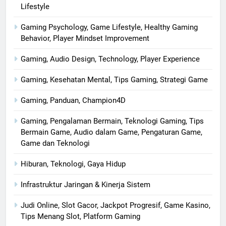
Lifestyle
Gaming Psychology, Game Lifestyle, Healthy Gaming
Behavior, Player Mindset Improvement
Gaming, Audio Design, Technology, Player Experience
Gaming, Kesehatan Mental, Tips Gaming, Strategi Game
Gaming, Panduan, Champion4D
Gaming, Pengalaman Bermain, Teknologi Gaming, Tips
Bermain Game, Audio dalam Game, Pengaturan Game,
Game dan Teknologi
Hiburan, Teknologi, Gaya Hidup
Infrastruktur Jaringan & Kinerja Sistem
Judi Online, Slot Gacor, Jackpot Progresif, Game Kasino,
Tips Menang Slot, Platform Gaming