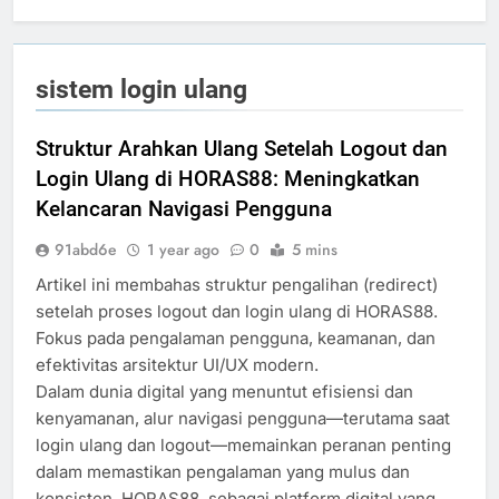
sistem login ulang
Struktur Arahkan Ulang Setelah Logout dan
Login Ulang di HORAS88: Meningkatkan
Kelancaran Navigasi Pengguna
91abd6e
1 year ago
0
5 mins
Artikel ini membahas struktur pengalihan (redirect)
setelah proses logout dan login ulang di HORAS88.
Fokus pada pengalaman pengguna, keamanan, dan
efektivitas arsitektur UI/UX modern.
Dalam dunia digital yang menuntut efisiensi dan
kenyamanan, alur navigasi pengguna—terutama saat
login ulang dan logout—memainkan peranan penting
dalam memastikan pengalaman yang mulus dan
konsisten. HORAS88, sebagai platform digital yang