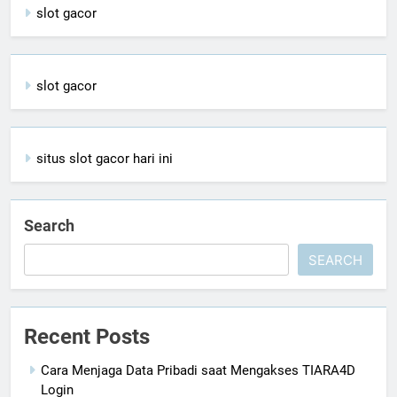
slot gacor
slot gacor
situs slot gacor hari ini
Search
SEARCH
Recent Posts
Cara Menjaga Data Pribadi saat Mengakses TIARA4D
Login