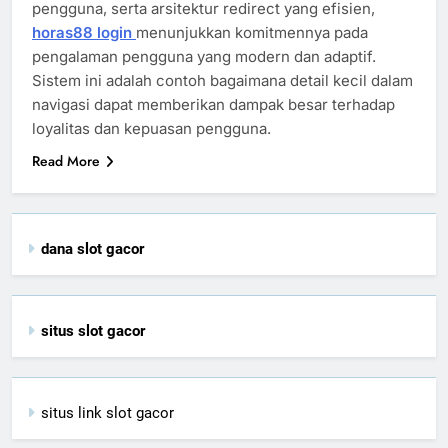
pengguna, serta arsitektur redirect yang efisien,
horas88 login
menunjukkan komitmennya pada
pengalaman pengguna yang modern dan adaptif.
Sistem ini adalah contoh bagaimana detail kecil dalam
navigasi dapat memberikan dampak besar terhadap
loyalitas dan kepuasan pengguna.
Read More
dana slot gacor
situs slot gacor
situs link slot gacor