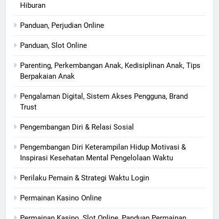
Hiburan
Panduan, Perjudian Online
Panduan, Slot Online
Parenting, Perkembangan Anak, Kedisiplinan Anak, Tips
Berpakaian Anak
Pengalaman Digital, Sistem Akses Pengguna, Brand
Trust
Pengembangan Diri & Relasi Sosial
Pengembangan Diri Keterampilan Hidup Motivasi &
Inspirasi Kesehatan Mental Pengelolaan Waktu
Perilaku Pemain & Strategi Waktu Login
Permainan Kasino Online
Permainan Kasino, Slot Online, Panduan Permainan