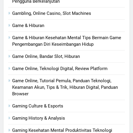
Pengguna Berkelanjutan
Gambling, Online Casino, Slot Machines
Game & Hiburan
Game & Hiburan Kesehatan Mental Tips Bermain Game
Pengembangan Diri Keseimbangan Hidup
Game Online, Bandar Slot, Hiburan
Game Online, Teknologi Digital, Review Platform
Game Online, Tutorial Pemula, Panduan Teknologi,
Keamanan Akun, Tips & Trik, Hiburan Digital, Panduan
Browser
Gaming Culture & Esports
Gaming History & Analysis
Gaming Kesehatan Mental Produktivitas Teknologi