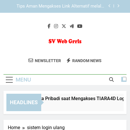
Skip
EDWINSLOT Login sebagai Bagian dari
to
Pengalaman Digital yang Terstruktur
content
Panduan Login Edwinslot Resmi agar Tidak Salah
Akses dan Tetap Aman Digunakan
Cara Menjaga Data Pribadi saat Mengakses
TIARA4D Login
Tips Aman Mengakses Link Alternatif melalui
Browser
SV Web Grrls
Bergabunglah Dengan Komunitas
EDWINSLOT Login sebagai Bagian dari
NEWSLETTER
RANDOM NEWS
Pengalaman Digital yang Terstruktur
Perempuan Di Teknologi Di SV Web
Panduan Login Edwinslot Resmi agar Tidak Salah
Grrls. Dukungan Dan Networking Untuk
Akses dan Tetap Aman Digunakan
MENU
Kemajuan Bersama.
ara Menjaga Data Pribadi saat Mengakses TIARA4D Login
HEADLINES
Month Ago
Home
sistem login ulang