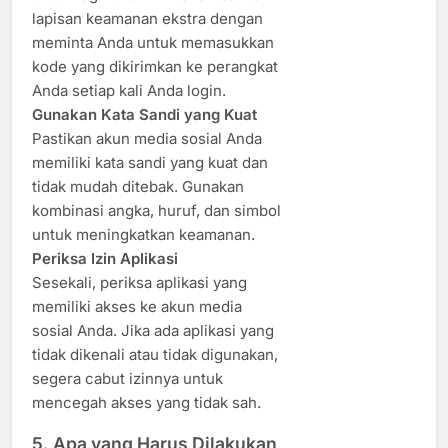
lapisan keamanan ekstra dengan
meminta Anda untuk memasukkan
kode yang dikirimkan ke perangkat
Anda setiap kali Anda login.
Gunakan Kata Sandi yang Kuat
Pastikan akun media sosial Anda
memiliki kata sandi yang kuat dan
tidak mudah ditebak. Gunakan
kombinasi angka, huruf, dan simbol
untuk meningkatkan keamanan.
Periksa Izin Aplikasi
Sesekali, periksa aplikasi yang
memiliki akses ke akun media
sosial Anda. Jika ada aplikasi yang
tidak dikenali atau tidak digunakan,
segera cabut izinnya untuk
mencegah akses yang tidak sah.
5. Apa yang Harus Dilakukan