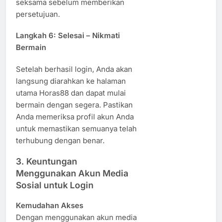
seksama sebelum memberikan
persetujuan.
Langkah 6: Selesai – Nikmati
Bermain
Setelah berhasil login, Anda akan
langsung diarahkan ke halaman
utama Horas88 dan dapat mulai
bermain dengan segera. Pastikan
Anda memeriksa profil akun Anda
untuk memastikan semuanya telah
terhubung dengan benar.
3. Keuntungan
Menggunakan Akun Media
Sosial untuk Login
Kemudahan Akses
Dengan menggunakan akun media