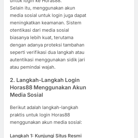
untuk login ke Horas88.
Selain itu, menggunakan akun
media sosial untuk login juga dapat
meningkatkan keamanan. Sistem
otentikasi dari media sosial
biasanya lebih kuat, terutama
dengan adanya proteksi tambahan
seperti verifikasi dua langkah atau
autentikasi menggunakan sidik jari
atau pemindai wajah.
2. Langkah-Langkah Login
Horas88 Menggunakan Akun
Media Sosial
Berikut adalah langkah-langkah
praktis untuk login Horas88
menggunakan akun media sosial:
Langkah 1: Kunjungi Situs Resmi