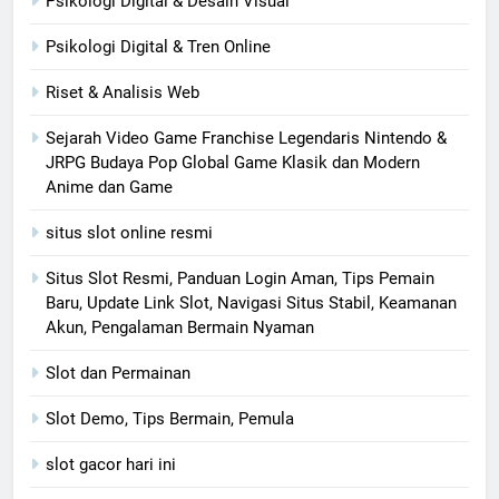
Psikologi Digital & Desain Visual
Psikologi Digital & Tren Online
Riset & Analisis Web
Sejarah Video Game Franchise Legendaris Nintendo &
JRPG Budaya Pop Global Game Klasik dan Modern
Anime dan Game
situs slot online resmi
Situs Slot Resmi, Panduan Login Aman, Tips Pemain
Baru, Update Link Slot, Navigasi Situs Stabil, Keamanan
Akun, Pengalaman Bermain Nyaman
Slot dan Permainan
Slot Demo, Tips Bermain, Pemula
slot gacor hari ini