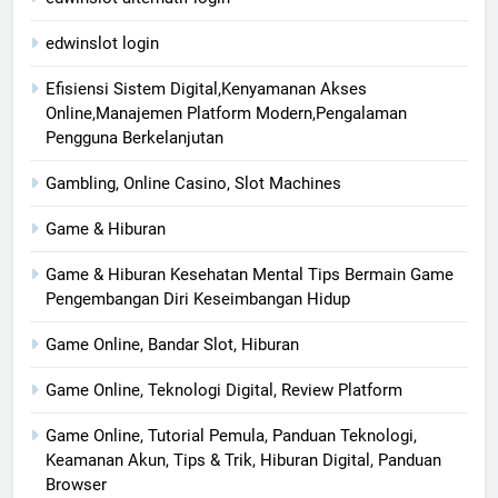
edwinslot login
Efisiensi Sistem Digital,Kenyamanan Akses
Online,Manajemen Platform Modern,Pengalaman
Pengguna Berkelanjutan
Gambling, Online Casino, Slot Machines
Game & Hiburan
Game & Hiburan Kesehatan Mental Tips Bermain Game
Pengembangan Diri Keseimbangan Hidup
Game Online, Bandar Slot, Hiburan
Game Online, Teknologi Digital, Review Platform
Game Online, Tutorial Pemula, Panduan Teknologi,
Keamanan Akun, Tips & Trik, Hiburan Digital, Panduan
Browser