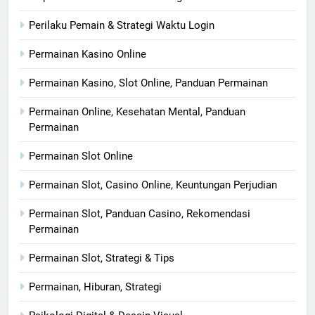
Perilaku Pemain & Strategi Waktu Login
Permainan Kasino Online
Permainan Kasino, Slot Online, Panduan Permainan
Permainan Online, Kesehatan Mental, Panduan
Permainan
Permainan Slot Online
Permainan Slot, Casino Online, Keuntungan Perjudian
Permainan Slot, Panduan Casino, Rekomendasi
Permainan
Permainan Slot, Strategi & Tips
Permainan, Hiburan, Strategi