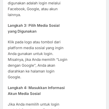
digunakan adalah login melalui
Facebook, Google, atau akun
lainnya.
Langkah 3: Pilih Media Sosial
yang Digunakan
Klik pada logo atau tombol dari
platform media sosial yang ingin
Anda gunakan untuk login.
Misalnya, jika Anda memilih “Login
dengan Google”, Anda akan
diarahkan ke halaman login
Google.
Langkah 4: Masukkan Informasi
Akun Media Sosial
Jika Anda memilih untuk login