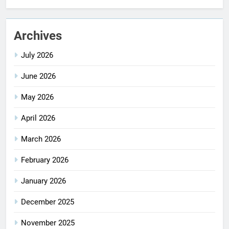
Archives
July 2026
June 2026
May 2026
April 2026
March 2026
February 2026
January 2026
December 2025
November 2025