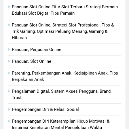
Panduan Slot Online Fitur Slot Terbaru Strategi Bermain
Edukasi Slot Digital Tips Pemain
Panduan Slot Online, Strategi Slot Profesional, Tips &
Trik Gaming, Optimasi Peluang Menang, Gaming &
Hiburan
Panduan, Perjudian Online
Panduan, Slot Online
Parenting, Perkembangan Anak, Kedisiplinan Anak, Tips
Berpakaian Anak
Pengalaman Digital, Sistem Akses Pengguna, Brand
Trust
Pengembangan Diri & Relasi Sosial
Pengembangan Diri Keterampilan Hidup Motivasi &
Inspirasi Kesehatan Mental Pengelolaan Waktu