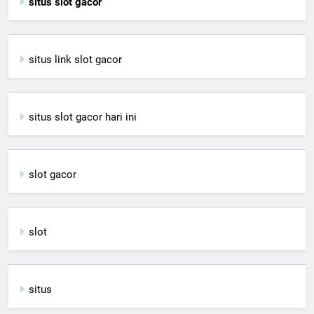
situs slot gacor
situs link slot gacor
situs slot gacor hari ini
slot gacor
slot
situs