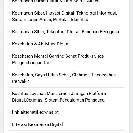
Keamanan Infrastruktur & Tata Kelola Akses
Keamanan Siber, Inovasi Digital, Teknologi Informasi,
Sistem Login Aman, Proteksi Identitas
Keamanan Siber, Teknologi Digital, Panduan Pengguna
Kesehatan & Aktivitas Digital
Kesehatan Mental Gaming Sehat Produktivitas
Pengembangan Diri
Kesehatan, Gaya Hidup Sehat, Olahraga, Pencegahan
Penyakit
Kualitas Layanan,Manajemen Jaringan,Platform
Digital,Optimasi Sistem,Pengalaman Pengguna
link alternatif edwinslot
Literasi Keamanan Digital