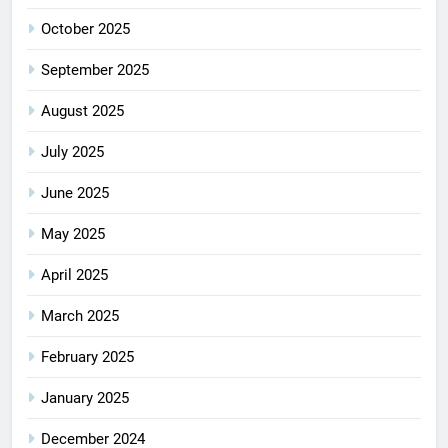
October 2025
September 2025
August 2025
July 2025
June 2025
May 2025
April 2025
March 2025
February 2025
January 2025
December 2024