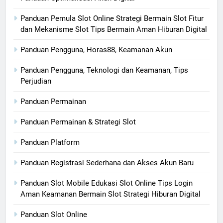
Panduan Pemula Slot Online Strategi Bermain Slot Fitur
dan Mekanisme Slot Tips Bermain Aman Hiburan Digital
Panduan Pengguna, Horas88, Keamanan Akun
Panduan Pengguna, Teknologi dan Keamanan, Tips
Perjudian
Panduan Permainan
Panduan Permainan & Strategi Slot
Panduan Platform
Panduan Registrasi Sederhana dan Akses Akun Baru
Panduan Slot Mobile Edukasi Slot Online Tips Login
Aman Keamanan Bermain Slot Strategi Hiburan Digital
Panduan Slot Online