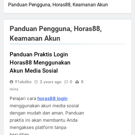
Panduan Pengguna, Horas88, Keamanan Akun
Panduan Pengguna, Horas88,
Keamanan Akun
Panduan Praktis Login
Horas88 Menggunakan
Akun Media Sosial
91abd6e
2 years ago
0
8
mins
Pelajari cara
horas88 login
menggunakan akun media sosial
dengan mudah dan aman. Panduan
praktis ini akan membantu Anda
mengakses platform tanpa
kesulitan.