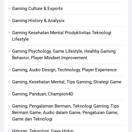
Gaming Culture & Esports
Gaming History & Analysis
Gaming Kesehatan Mental Produktivitas Teknologi
Lifestyle
Gaming Psychology, Game Lifestyle, Healthy Gaming
Behavior, Player Mindset Improvement
Gaming, Audio Design, Technology, Player Experience
Gaming, Kesehatan Mental, Tips Gaming, Strategi Game
Gaming, Panduan, Champion4D
Gaming, Pengalaman Bermain, Teknologi Gaming, Tips
Bermain Game, Audio dalam Game, Pengaturan Game,
Game dan Teknologi
Hiburan, Teknologi, Gaya Hidup