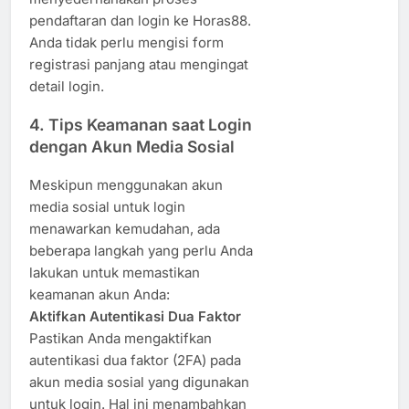
pendaftaran dan login ke Horas88.
Anda tidak perlu mengisi form
registrasi panjang atau mengingat
detail login.
4. Tips Keamanan saat Login
dengan Akun Media Sosial
Meskipun menggunakan akun
media sosial untuk login
menawarkan kemudahan, ada
beberapa langkah yang perlu Anda
lakukan untuk memastikan
keamanan akun Anda:
Aktifkan Autentikasi Dua Faktor
Pastikan Anda mengaktifkan
autentikasi dua faktor (2FA) pada
akun media sosial yang digunakan
untuk login. Hal ini menambahkan