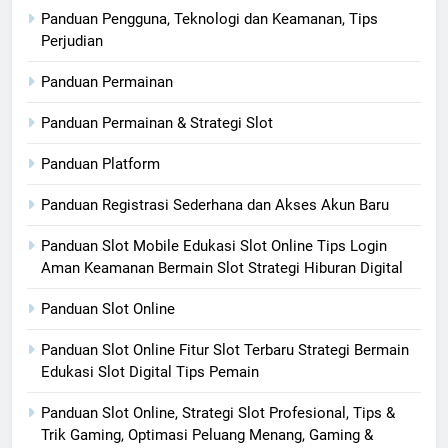
Panduan Pengguna, Teknologi dan Keamanan, Tips
Perjudian
Panduan Permainan
Panduan Permainan & Strategi Slot
Panduan Platform
Panduan Registrasi Sederhana dan Akses Akun Baru
Panduan Slot Mobile Edukasi Slot Online Tips Login
Aman Keamanan Bermain Slot Strategi Hiburan Digital
Panduan Slot Online
Panduan Slot Online Fitur Slot Terbaru Strategi Bermain
Edukasi Slot Digital Tips Pemain
Panduan Slot Online, Strategi Slot Profesional, Tips &
Trik Gaming, Optimasi Peluang Menang, Gaming &