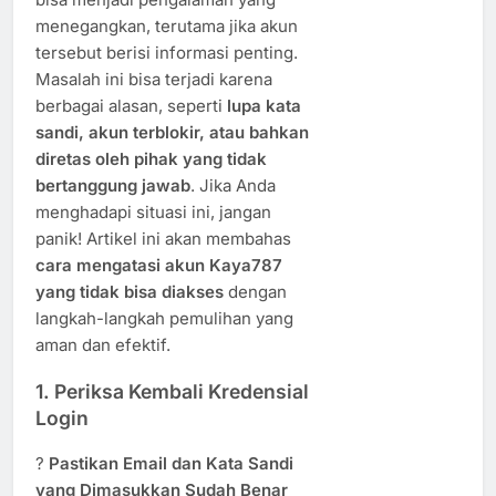
menegangkan, terutama jika akun
tersebut berisi informasi penting.
Masalah ini bisa terjadi karena
berbagai alasan, seperti
lupa kata
sandi, akun terblokir, atau bahkan
diretas oleh pihak yang tidak
bertanggung jawab
. Jika Anda
menghadapi situasi ini, jangan
panik! Artikel ini akan membahas
cara mengatasi akun Kaya787
yang tidak bisa diakses
dengan
langkah-langkah pemulihan yang
aman dan efektif.
1. Periksa Kembali Kredensial
Login
?
Pastikan Email dan Kata Sandi
yang Dimasukkan Sudah Benar