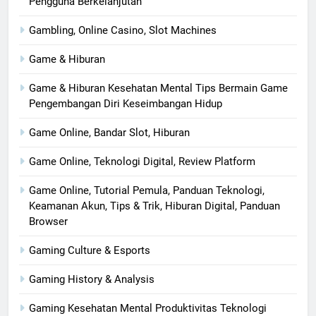
Pengguna Berkelanjutan
Gambling, Online Casino, Slot Machines
Game & Hiburan
Game & Hiburan Kesehatan Mental Tips Bermain Game
Pengembangan Diri Keseimbangan Hidup
Game Online, Bandar Slot, Hiburan
Game Online, Teknologi Digital, Review Platform
Game Online, Tutorial Pemula, Panduan Teknologi,
Keamanan Akun, Tips & Trik, Hiburan Digital, Panduan
Browser
Gaming Culture & Esports
Gaming History & Analysis
Gaming Kesehatan Mental Produktivitas Teknologi