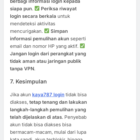
berbagi informasi login kepada
siapa pun
.
Periksa riwayat
login secara berkala
untuk
mendeteksi aktivitas
mencurigakan.
Simpan
informasi pemulihan akun
seperti
email dan nomor HP yang aktif.
Jangan login dari perangkat yang
tidak aman atau jaringan publik
tanpa VPN
.
7. Kesimpulan
Jika akun
kaya787 login
tidak bisa
diakses,
tetap tenang dan lakukan
langkah-langkah pemulihan yang
telah dijelaskan di atas
. Penyebab
akun tidak bisa diakses bisa
bermacam-macam, mulai dari lupa
kata sandi, akun terblokir, hingga