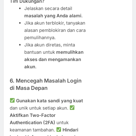
Tim Dukungan?
Jelaskan secara detail
masalah yang Anda alami
.
Jika akun terblokir, tanyakan
alasan pemblokiran dan cara
pemulihannya.
Jika akun diretas, minta
bantuan untuk
memulihkan
akses dan mengamankan
akun
.
6. Mencegah Masalah Login
di Masa Depan
Gunakan kata sandi yang kuat
dan unik untuk setiap akun.
Aktifkan Two-Factor
Authentication (2FA)
untuk
keamanan tambahan.
Hindari