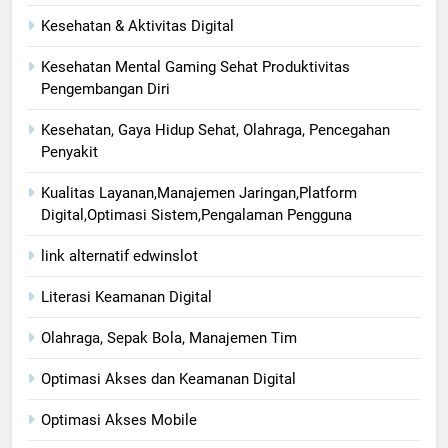
Kesehatan & Aktivitas Digital
Kesehatan Mental Gaming Sehat Produktivitas
Pengembangan Diri
Kesehatan, Gaya Hidup Sehat, Olahraga, Pencegahan
Penyakit
Kualitas Layanan,Manajemen Jaringan,Platform
Digital,Optimasi Sistem,Pengalaman Pengguna
link alternatif edwinslot
Literasi Keamanan Digital
Olahraga, Sepak Bola, Manajemen Tim
Optimasi Akses dan Keamanan Digital
Optimasi Akses Mobile