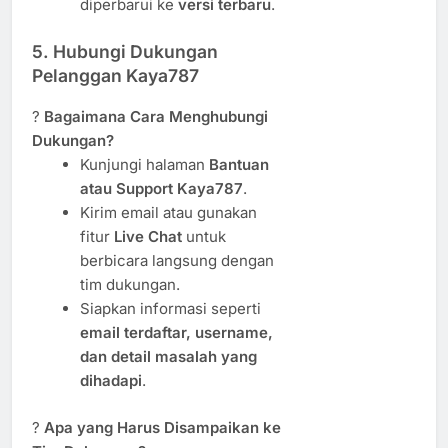
diperbarui ke
versi terbaru
.
5. Hubungi Dukungan
Pelanggan Kaya787
?
Bagaimana Cara Menghubungi
Dukungan?
Kunjungi halaman
Bantuan
atau Support Kaya787
.
Kirim email atau gunakan
fitur
Live Chat
untuk
berbicara langsung dengan
tim dukungan.
Siapkan informasi seperti
email terdaftar, username,
dan detail masalah yang
dihadapi
.
?
Apa yang Harus Disampaikan ke