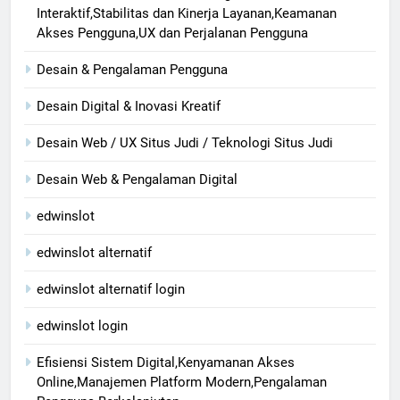
Interaktif,Stabilitas dan Kinerja Layanan,Keamanan
Akses Pengguna,UX dan Perjalanan Pengguna
Desain & Pengalaman Pengguna
Desain Digital & Inovasi Kreatif
Desain Web / UX Situs Judi / Teknologi Situs Judi
Desain Web & Pengalaman Digital
edwinslot
edwinslot alternatif
edwinslot alternatif login
edwinslot login
Efisiensi Sistem Digital,Kenyamanan Akses
Online,Manajemen Platform Modern,Pengalaman