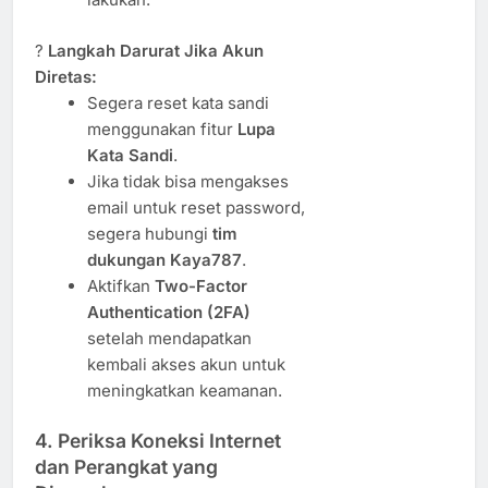
?
Langkah Darurat Jika Akun
Diretas:
Segera reset kata sandi
menggunakan fitur
Lupa
Kata Sandi
.
Jika tidak bisa mengakses
email untuk reset password,
segera hubungi
tim
dukungan Kaya787
.
Aktifkan
Two-Factor
Authentication (2FA)
setelah mendapatkan
kembali akses akun untuk
meningkatkan keamanan.
4. Periksa Koneksi Internet
dan Perangkat yang