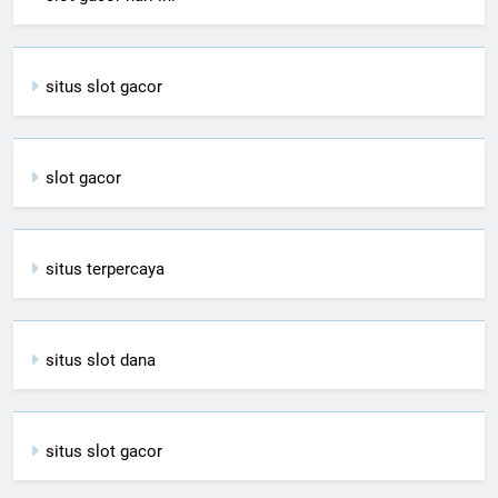
situs slot gacor
slot gacor
situs terpercaya
situs slot dana
situs slot gacor