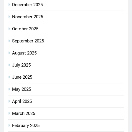
December 2025
November 2025
October 2025
September 2025
August 2025
July 2025
June 2025
May 2025
April 2025
March 2025
February 2025