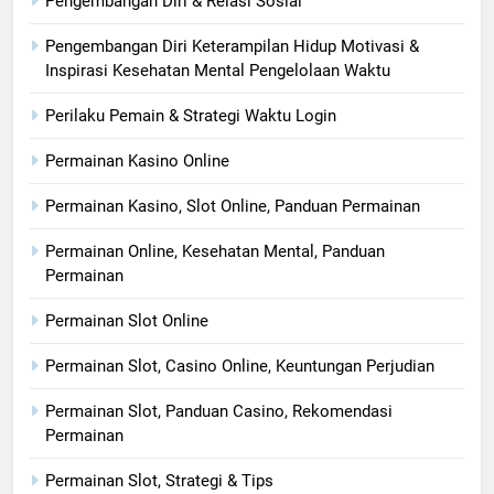
Pengembangan Diri & Relasi Sosial
Pengembangan Diri Keterampilan Hidup Motivasi &
Inspirasi Kesehatan Mental Pengelolaan Waktu
Perilaku Pemain & Strategi Waktu Login
Permainan Kasino Online
Permainan Kasino, Slot Online, Panduan Permainan
Permainan Online, Kesehatan Mental, Panduan
Permainan
Permainan Slot Online
Permainan Slot, Casino Online, Keuntungan Perjudian
Permainan Slot, Panduan Casino, Rekomendasi
Permainan
Permainan Slot, Strategi & Tips