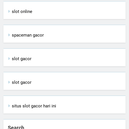
slot online
spaceman gacor
slot gacor
slot gacor
situs slot gacor hari ini
Search