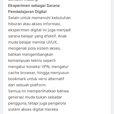
Eksperimen sebagai Sarana
Pembelajaran Digital
Selain untuk memenuhi kebutuhan
hiburan atau akses informasi,
eksperimen digital ini juga menjadi
sarana belajar yang efektif. Anak
muda belajar menilai UI/UX,
mengenali pola sistem akses,
bahkan mengembangkan
kemampuan teknis seperti
mengatur koneksi VPN, mengatur
cache browser, hingga menyusun
bookmark untuk versi alternatif
dari sebuah platform.
Semua ini memperlihatkan bahwa
generasi muda bukan sekadar
pengguna, tetapi juga pengelola
sistem akses digital mereka