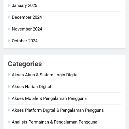
January 2025
December 2024
November 2024
October 2024
Categories
Akses Akun & Sistem Login Digital
Akses Harian Digital
Akses Mobile & Pengalaman Pengguna
Akses Platform Digital & Pengalaman Pengguna
Analisis Permainan & Pengalaman Pengguna