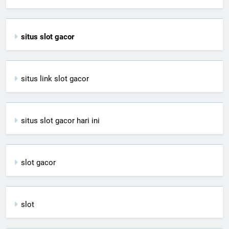
situs slot gacor
situs link slot gacor
situs slot gacor hari ini
slot gacor
slot