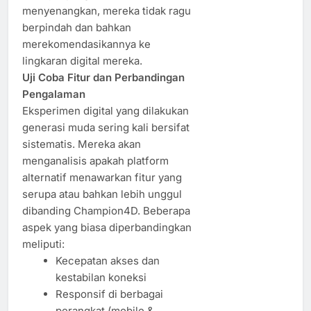
menyenangkan, mereka tidak ragu
berpindah dan bahkan
merekomendasikannya ke
lingkaran digital mereka.
Uji Coba Fitur dan Perbandingan
Pengalaman
Eksperimen digital yang dilakukan
generasi muda sering kali bersifat
sistematis. Mereka akan
menganalisis apakah platform
alternatif menawarkan fitur yang
serupa atau bahkan lebih unggul
dibanding Champion4D. Beberapa
aspek yang biasa diperbandingkan
meliputi:
Kecepatan akses dan
kestabilan koneksi
Responsif di berbagai
perangkat (mobile &