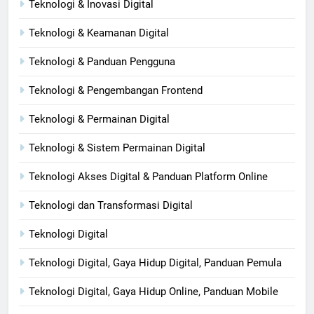
Teknologi & Inovasi Digital
Teknologi & Keamanan Digital
Teknologi & Panduan Pengguna
Teknologi & Pengembangan Frontend
Teknologi & Permainan Digital
Teknologi & Sistem Permainan Digital
Teknologi Akses Digital & Panduan Platform Online
Teknologi dan Transformasi Digital
Teknologi Digital
Teknologi Digital, Gaya Hidup Digital, Panduan Pemula
Teknologi Digital, Gaya Hidup Online, Panduan Mobile