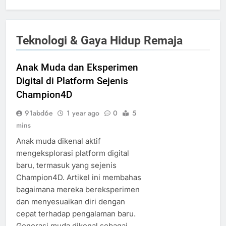
Teknologi & Gaya Hidup Remaja
Anak Muda dan Eksperimen
Digital di Platform Sejenis
Champion4D
91abd6e
1 year ago
0
5
mins
Anak muda dikenal aktif
mengeksplorasi platform digital
baru, termasuk yang sejenis
Champion4D. Artikel ini membahas
bagaimana mereka bereksperimen
dan menyesuaikan diri dengan
cepat terhadap pengalaman baru.
Generasi muda dikenal sebagai