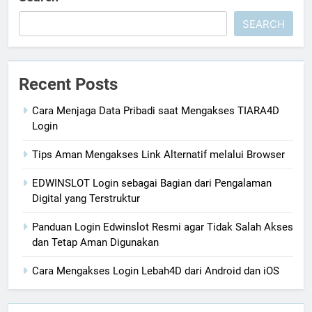
SEARCH
Recent Posts
Cara Menjaga Data Pribadi saat Mengakses TIARA4D
Login
Tips Aman Mengakses Link Alternatif melalui Browser
EDWINSLOT Login sebagai Bagian dari Pengalaman
Digital yang Terstruktur
Panduan Login Edwinslot Resmi agar Tidak Salah Akses
dan Tetap Aman Digunakan
Cara Mengakses Login Lebah4D dari Android dan iOS