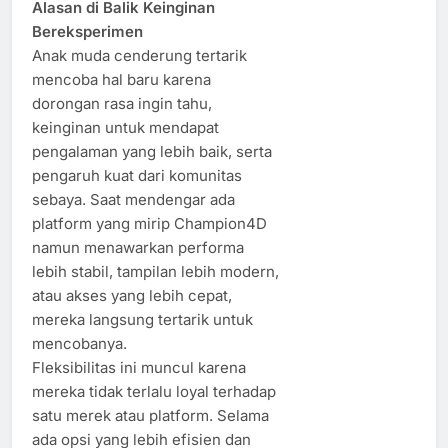
Alasan di Balik Keinginan
Bereksperimen
Anak muda cenderung tertarik
mencoba hal baru karena
dorongan rasa ingin tahu,
keinginan untuk mendapat
pengalaman yang lebih baik, serta
pengaruh kuat dari komunitas
sebaya. Saat mendengar ada
platform yang mirip Champion4D
namun menawarkan performa
lebih stabil, tampilan lebih modern,
atau akses yang lebih cepat,
mereka langsung tertarik untuk
mencobanya.
Fleksibilitas ini muncul karena
mereka tidak terlalu loyal terhadap
satu merek atau platform. Selama
ada opsi yang lebih efisien dan