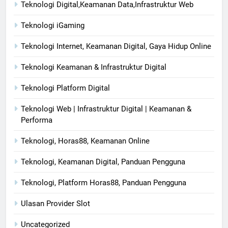
Teknologi Digital,Keamanan Data,Infrastruktur Web
Teknologi iGaming
Teknologi Internet, Keamanan Digital, Gaya Hidup Online
Teknologi Keamanan & Infrastruktur Digital
Teknologi Platform Digital
Teknologi Web | Infrastruktur Digital | Keamanan &
Performa
Teknologi, Horas88, Keamanan Online
Teknologi, Keamanan Digital, Panduan Pengguna
Teknologi, Platform Horas88, Panduan Pengguna
Ulasan Provider Slot
Uncategorized