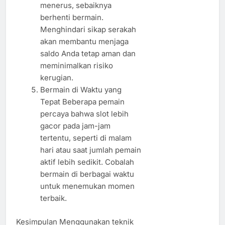
menerus, sebaiknya
berhenti bermain.
Menghindari sikap serakah
akan membantu menjaga
saldo Anda tetap aman dan
meminimalkan risiko
kerugian.
Bermain di Waktu yang
Tepat Beberapa pemain
percaya bahwa slot lebih
gacor pada jam-jam
tertentu, seperti di malam
hari atau saat jumlah pemain
aktif lebih sedikit. Cobalah
bermain di berbagai waktu
untuk menemukan momen
terbaik.
Kesimpulan Menggunakan teknik