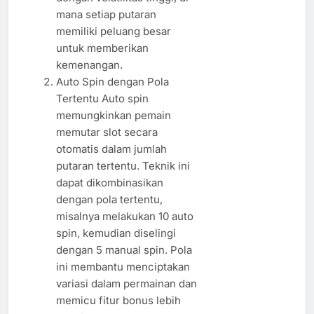
mana setiap putaran
memiliki peluang besar
untuk memberikan
kemenangan.
Auto Spin dengan Pola
Tertentu Auto spin
memungkinkan pemain
memutar slot secara
otomatis dalam jumlah
putaran tertentu. Teknik ini
dapat dikombinasikan
dengan pola tertentu,
misalnya melakukan 10 auto
spin, kemudian diselingi
dengan 5 manual spin. Pola
ini membantu menciptakan
variasi dalam permainan dan
memicu fitur bonus lebih