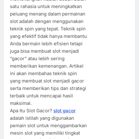
satu rahasia untuk meningkatkan
peluang menang dalam permainan
slot adalah dengan menggunakan
teknik spin yang tepat. Teknik spin
yang efektif tidak hanya membantu
Anda bermain lebih efisien tetapi
juga bisa membuat slot menjadi
“gacor” atau lebih sering
memberikan kemenangan. Artikel
ini akan membahas teknik spin
yang membuat slot menjadi gacor
serta memberikan tips dan strategi
terbaik untuk mencapai hasil
maksimal.
Apa Itu Slot Gacor?
slot gacor
adalah istilah yang digunakan
pemain slot untuk menggambarkan
mesin slot yang memiliki tingkat