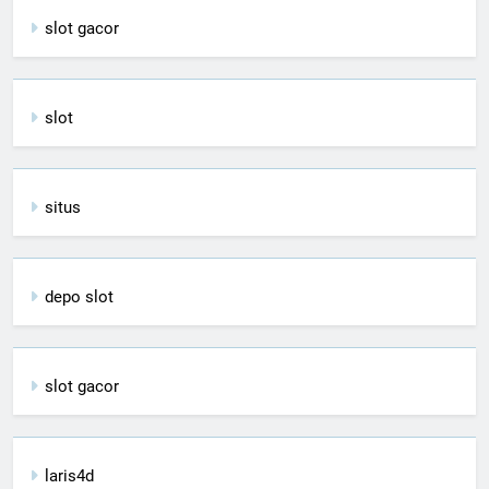
slot gacor
slot
situs
depo slot
slot gacor
laris4d