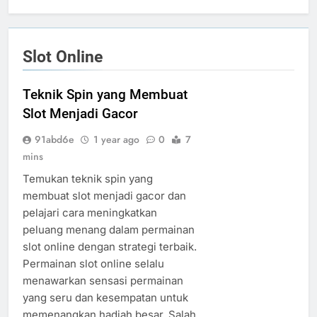
Slot Online
Teknik Spin yang Membuat
Slot Menjadi Gacor
91abd6e
1 year ago
0
7
mins
Temukan teknik spin yang
membuat slot menjadi gacor dan
pelajari cara meningkatkan
peluang menang dalam permainan
slot online dengan strategi terbaik.
Permainan slot online selalu
menawarkan sensasi permainan
yang seru dan kesempatan untuk
memenangkan hadiah besar. Salah