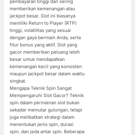
pembayaran tinggi dan sering
memberikan kemenangan atau
jackpot besar. Slot ini biasanya
memiliki Return to Player (RTP)
tinggi, volatilitas yang sesuai
dengan gaya bermain Anda, serta
fitur bonus yang aktif. Slot yang
gacor memberikan peluang lebih
besar untuk mendapatkan
kemenangan kecil yang konsisten
maupun jackpot besar dalam waktu
singkat.
Mengapa Teknik Spin Sangat
Mempengaruhi Slot Gacor? Teknik
spin dalam permainan slot bukan
sekadar memutar gulungan, tetapi
juga melibatkan strategi dalam
menentukan jenis spin, durasi
spin, dan jeda antar spin. Beberapa