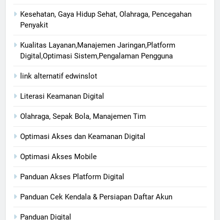
Kesehatan, Gaya Hidup Sehat, Olahraga, Pencegahan
Penyakit
Kualitas Layanan,Manajemen Jaringan,Platform
Digital,Optimasi Sistem,Pengalaman Pengguna
link alternatif edwinslot
Literasi Keamanan Digital
Olahraga, Sepak Bola, Manajemen Tim
Optimasi Akses dan Keamanan Digital
Optimasi Akses Mobile
Panduan Akses Platform Digital
Panduan Cek Kendala & Persiapan Daftar Akun
Panduan Digital