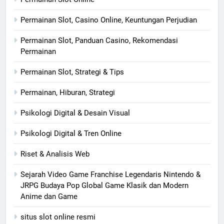
Permainan Slot, Casino Online, Keuntungan Perjudian
Permainan Slot, Panduan Casino, Rekomendasi
Permainan
Permainan Slot, Strategi & Tips
Permainan, Hiburan, Strategi
Psikologi Digital & Desain Visual
Psikologi Digital & Tren Online
Riset & Analisis Web
Sejarah Video Game Franchise Legendaris Nintendo &
JRPG Budaya Pop Global Game Klasik dan Modern
Anime dan Game
situs slot online resmi