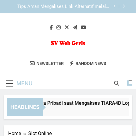
Skip
EDWINSLOT Login sebagai Bagian dari
to
Pengalaman Digital yang Terstruktur
content
Panduan Login Edwinslot Resmi agar Tidak Salah
Akses dan Tetap Aman Digunakan
Cara Menjaga Data Pribadi saat Mengakses
TIARA4D Login
Tips Aman Mengakses Link Alternatif melalui
Browser
SV Web Grrls
Bergabunglah Dengan Komunitas
EDWINSLOT Login sebagai Bagian dari
NEWSLETTER
RANDOM NEWS
Pengalaman Digital yang Terstruktur
Perempuan Di Teknologi Di SV Web
Panduan Login Edwinslot Resmi agar Tidak Salah
Grrls. Dukungan Dan Networking Untuk
Akses dan Tetap Aman Digunakan
MENU
Kemajuan Bersama.
ara Menjaga Data Pribadi saat Mengakses TIARA4D Login
HEADLINES
Weeks Ago
Home
Slot Online