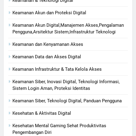
Keamanan & Teknologi Digital
Keamanan Akun dan Proteksi Digital
Keamanan Akun Digital,Manajemen Akses,Pengalaman
Pengguna,Arsitektur Sistem,Infrastruktur Teknologi
Keamanan dan Kenyamanan Akses
Keamanan Data dan Akses Digital
Keamanan Infrastruktur & Tata Kelola Akses
Keamanan Siber, Inovasi Digital, Teknologi Informasi,
Sistem Login Aman, Proteksi Identitas
Keamanan Siber, Teknologi Digital, Panduan Pengguna
Kesehatan & Aktivitas Digital
Kesehatan Mental Gaming Sehat Produktivitas
Pengembangan Diri