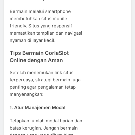
Bermain melalui smartphone
membutuhkan situs mobile
friendly. Situs yang responsif
memastikan tampilan dan navigasi
nyaman di layar kecil.
Tips Bermain CorlaSlot
Online dengan Aman
Setelah menemukan link situs
terpercaya, strategi bermain juga
penting agar pengalaman tetap
menyenangkan:
1. Atur Manajemen Modal
Tetapkan jumlah modal harian dan
batas kerugian. Jangan bermain