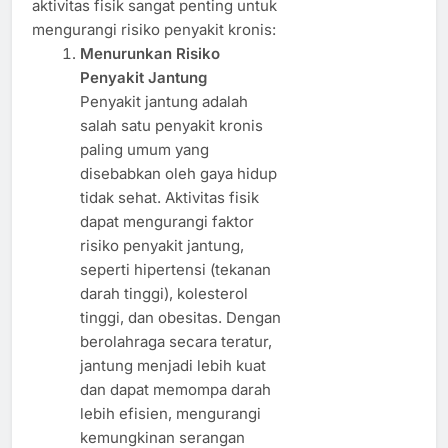
aktivitas fisik sangat penting untuk
mengurangi risiko penyakit kronis:
Menurunkan Risiko
Penyakit Jantung
Penyakit jantung adalah
salah satu penyakit kronis
paling umum yang
disebabkan oleh gaya hidup
tidak sehat. Aktivitas fisik
dapat mengurangi faktor
risiko penyakit jantung,
seperti hipertensi (tekanan
darah tinggi), kolesterol
tinggi, dan obesitas. Dengan
berolahraga secara teratur,
jantung menjadi lebih kuat
dan dapat memompa darah
lebih efisien, mengurangi
kemungkinan serangan