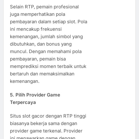
Selain RTP, pemain profesional
juga memperhatikan pola
pembayaran dalam setiap slot. Pola
ini mencakup frekuensi
kemenangan, jumlah simbol yang
dibutuhkan, dan bonus yang
muncul. Dengan memahami pola
pembayaran, pemain bisa
memprediksi momen terbaik untuk
bertaruh dan memaksimalkan
kemenangan.
5. Pilih Provider Game
Terpercaya
Situs slot gacor dengan RTP tinggi
biasanya bekerja sama dengan
provider game terkenal. Provider
ini menawarkan game dengan