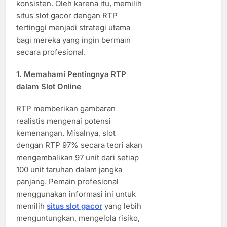
konsisten. Oleh karena itu, memilih
situs slot gacor dengan RTP
tertinggi menjadi strategi utama
bagi mereka yang ingin bermain
secara profesional.
1. Memahami Pentingnya RTP
dalam Slot Online
RTP memberikan gambaran
realistis mengenai potensi
kemenangan. Misalnya, slot
dengan RTP 97% secara teori akan
mengembalikan 97 unit dari setiap
100 unit taruhan dalam jangka
panjang. Pemain profesional
menggunakan informasi ini untuk
memilih
situs slot gacor
yang lebih
menguntungkan, mengelola risiko,