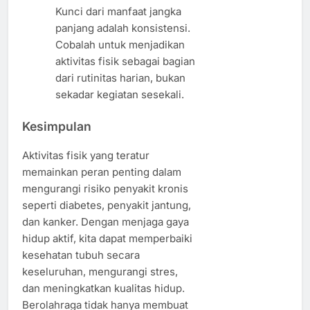
Kunci dari manfaat jangka
panjang adalah konsistensi.
Cobalah untuk menjadikan
aktivitas fisik sebagai bagian
dari rutinitas harian, bukan
sekadar kegiatan sesekali.
Kesimpulan
Aktivitas fisik yang teratur
memainkan peran penting dalam
mengurangi risiko penyakit kronis
seperti diabetes, penyakit jantung,
dan kanker. Dengan menjaga gaya
hidup aktif, kita dapat memperbaiki
kesehatan tubuh secara
keseluruhan, mengurangi stres,
dan meningkatkan kualitas hidup.
Berolahraga tidak hanya membuat