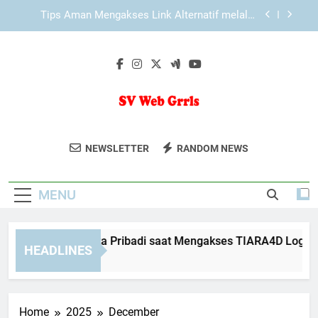
Skip
EDWINSLOT Login sebagai Bagian dari
to
Pengalaman Digital yang Terstruktur
content
Panduan Login Edwinslot Resmi agar Tidak Salah
Akses dan Tetap Aman Digunakan
Cara Menjaga Data Pribadi saat Mengakses
TIARA4D Login
Tips Aman Mengakses Link Alternatif melalui
Browser
SV Web Grrls
Bergabunglah Dengan Komunitas
EDWINSLOT Login sebagai Bagian dari
NEWSLETTER
RANDOM NEWS
Pengalaman Digital yang Terstruktur
Perempuan Di Teknologi Di SV Web
Panduan Login Edwinslot Resmi agar Tidak Salah
Grrls. Dukungan Dan Networking Untuk
Akses dan Tetap Aman Digunakan
MENU
Kemajuan Bersama.
ra Menjaga Data Pribadi saat Mengakses TIARA4D Login
HEADLINES
Weeks Ago
Home
2025
December