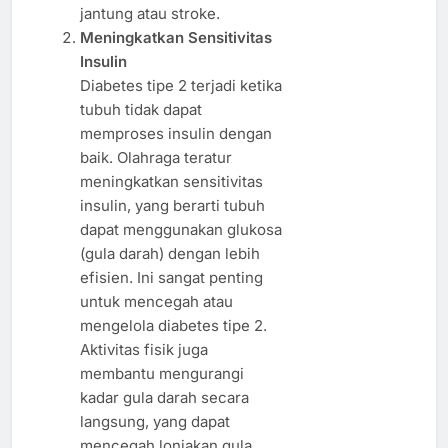
jantung atau stroke.
Meningkatkan Sensitivitas
Insulin
Diabetes tipe 2 terjadi ketika
tubuh tidak dapat
memproses insulin dengan
baik. Olahraga teratur
meningkatkan sensitivitas
insulin, yang berarti tubuh
dapat menggunakan glukosa
(gula darah) dengan lebih
efisien. Ini sangat penting
untuk mencegah atau
mengelola diabetes tipe 2.
Aktivitas fisik juga
membantu mengurangi
kadar gula darah secara
langsung, yang dapat
mencegah lonjakan gula