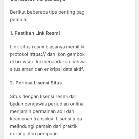
Berikut beberapa tips penting bagi
pemula:
1. Pastikan Link Resmi
Link situs resmi biasanya memiliki
protokol
https://
dan ikon gembok
di browser. Ini menandakan bahwa
situs aman dan enkripsi data aktif.
2. Periksa Lisensi Situs
Situs dengan lisensi resmi dari
badan pengawas perjudian online
menjamin permainan adil dan
keamanan transaksi. Lisensi juga
melindungi pemain dari praktik
curang atau penipuan.