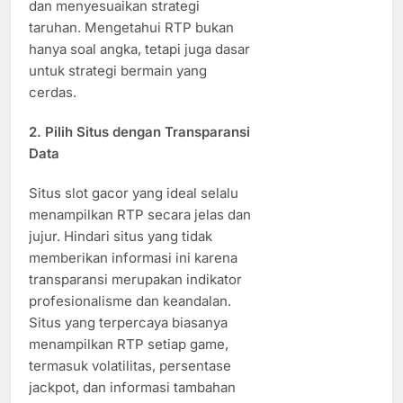
dan menyesuaikan strategi
taruhan. Mengetahui RTP bukan
hanya soal angka, tetapi juga dasar
untuk strategi bermain yang
cerdas.
2. Pilih Situs dengan Transparansi
Data
Situs slot gacor yang ideal selalu
menampilkan RTP secara jelas dan
jujur. Hindari situs yang tidak
memberikan informasi ini karena
transparansi merupakan indikator
profesionalisme dan keandalan.
Situs yang terpercaya biasanya
menampilkan RTP setiap game,
termasuk volatilitas, persentase
jackpot, dan informasi tambahan