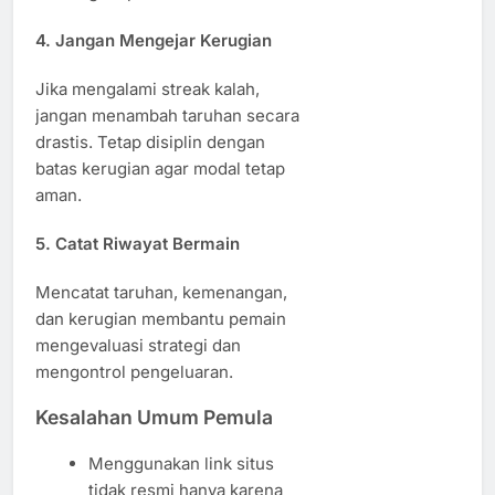
4. Jangan Mengejar Kerugian
Jika mengalami streak kalah,
jangan menambah taruhan secara
drastis. Tetap disiplin dengan
batas kerugian agar modal tetap
aman.
5. Catat Riwayat Bermain
Mencatat taruhan, kemenangan,
dan kerugian membantu pemain
mengevaluasi strategi dan
mengontrol pengeluaran.
Kesalahan Umum Pemula
Menggunakan link situs
tidak resmi hanya karena