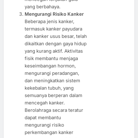
yang berbahaya.
Mengurangi Risiko Kanker
Beberapa jenis kanker,
termasuk kanker payudara
dan kanker usus besar, telah
dikaitkan dengan gaya hidup
yang kurang aktif. Aktivitas
fisik membantu menjaga
keseimbangan hormon,
mengurangi peradangan,
dan meningkatkan sistem
kekebalan tubuh, yang
semuanya berperan dalam
mencegah kanker.
Berolahraga secara teratur
dapat membantu
mengurangi risiko
perkembangan kanker