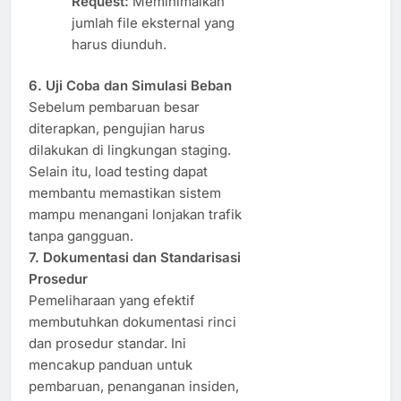
Request:
Meminimalkan
jumlah file eksternal yang
harus diunduh.
6. Uji Coba dan Simulasi Beban
Sebelum pembaruan besar
diterapkan, pengujian harus
dilakukan di lingkungan staging.
Selain itu, load testing dapat
membantu memastikan sistem
mampu menangani lonjakan trafik
tanpa gangguan.
7. Dokumentasi dan Standarisasi
Prosedur
Pemeliharaan yang efektif
membutuhkan dokumentasi rinci
dan prosedur standar. Ini
mencakup panduan untuk
pembaruan, penanganan insiden,