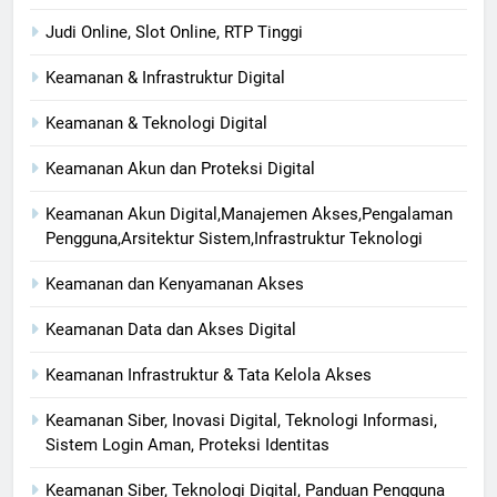
Judi Online, Slot Online, RTP Tinggi
Keamanan & Infrastruktur Digital
Keamanan & Teknologi Digital
Keamanan Akun dan Proteksi Digital
Keamanan Akun Digital,Manajemen Akses,Pengalaman
Pengguna,Arsitektur Sistem,Infrastruktur Teknologi
Keamanan dan Kenyamanan Akses
Keamanan Data dan Akses Digital
Keamanan Infrastruktur & Tata Kelola Akses
Keamanan Siber, Inovasi Digital, Teknologi Informasi,
Sistem Login Aman, Proteksi Identitas
Keamanan Siber, Teknologi Digital, Panduan Pengguna