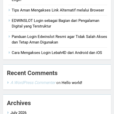
Tips Aman Mengakses Link Alternatif melalui Browser
EDWINSLOT Login sebagai Bagian dari Pengalaman
Digital yang Terstruktur
Panduan Login Edwinslot Resmi agar Tidak Salah Akses
dan Tetap Aman Digunakan
Cara Mengakses Login Lebah4D dari Android dan iOS
Recent Comments
A WordPress Commenter
on
Hello world!
Archives
July 2026