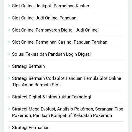
Slot Online, Jackpot, Permainan Kasino
Slot Online, Judi Online, Panduan
Slot Online, Pembayaran Digital, Judi Online
Slot Online, Permainan Casino, Panduan Taruhan
Solusi Teknis dan Panduan Login Digital
Strategi Bermain
Strategi Bermain CorlaSlot Panduan Pemula Slot Online
Tips Aman Bermain Slot
Strategi Digital & Infrastruktur Teknologi
Strategi Mega Evolusi, Analisis Pokémon, Serangan Tipe
Pokémon, Panduan Kompetitif, Kekuatan Pokémon
Strategi Permainan