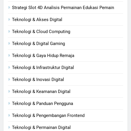
Strategi Slot 4D Analisis Permainan Edukasi Pemain
Teknologi & Akses Digital
Teknologi & Cloud Computing
Teknologi & Digital Gaming
Teknologi & Gaya Hidup Remaja
Teknologi & Infrastruktur Digital
Teknologi & Inovasi Digital
Teknologi & Keamanan Digital
Teknologi & Panduan Pengguna
Teknologi & Pengembangan Frontend
Teknologi & Permainan Digital