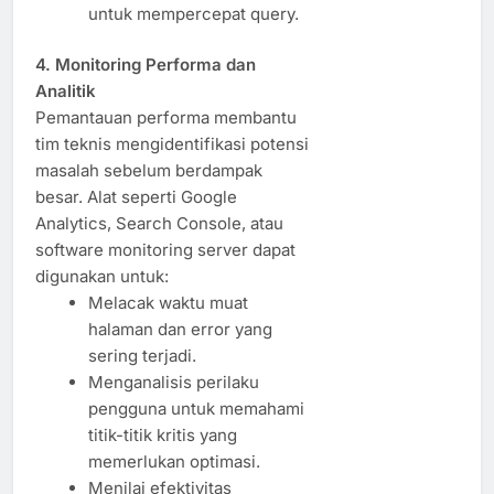
untuk mempercepat query.
4. Monitoring Performa dan
Analitik
Pemantauan performa membantu
tim teknis mengidentifikasi potensi
masalah sebelum berdampak
besar. Alat seperti Google
Analytics, Search Console, atau
software monitoring server dapat
digunakan untuk:
Melacak waktu muat
halaman dan error yang
sering terjadi.
Menganalisis perilaku
pengguna untuk memahami
titik-titik kritis yang
memerlukan optimasi.
Menilai efektivitas