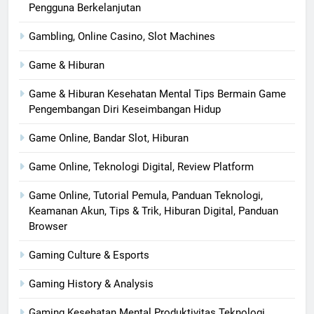
Pengguna Berkelanjutan
Gambling, Online Casino, Slot Machines
Game & Hiburan
Game & Hiburan Kesehatan Mental Tips Bermain Game
Pengembangan Diri Keseimbangan Hidup
Game Online, Bandar Slot, Hiburan
Game Online, Teknologi Digital, Review Platform
Game Online, Tutorial Pemula, Panduan Teknologi,
Keamanan Akun, Tips & Trik, Hiburan Digital, Panduan
Browser
Gaming Culture & Esports
Gaming History & Analysis
Gaming Kesehatan Mental Produktivitas Teknologi