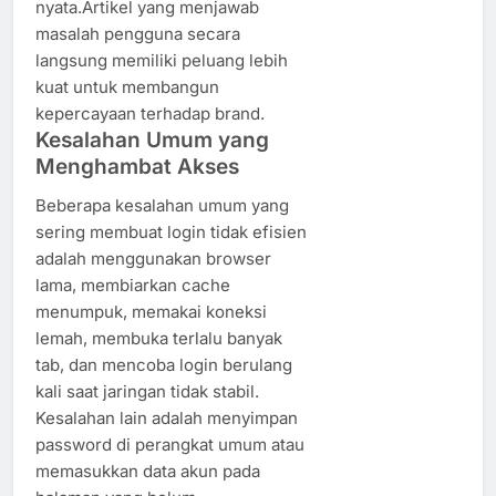
nyata.Artikel yang menjawab
masalah pengguna secara
langsung memiliki peluang lebih
kuat untuk membangun
kepercayaan terhadap brand.
Kesalahan Umum yang
Menghambat Akses
Beberapa kesalahan umum yang
sering membuat login tidak efisien
adalah menggunakan browser
lama, membiarkan cache
menumpuk, memakai koneksi
lemah, membuka terlalu banyak
tab, dan mencoba login berulang
kali saat jaringan tidak stabil.
Kesalahan lain adalah menyimpan
password di perangkat umum atau
memasukkan data akun pada