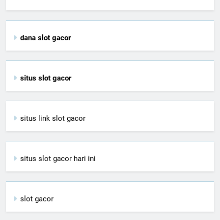
dana slot gacor
situs slot gacor
situs link slot gacor
situs slot gacor hari ini
slot gacor