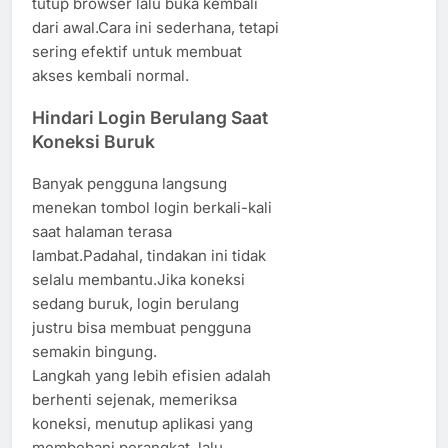
tutup browser lalu buka kembali
dari awal.Cara ini sederhana, tetapi
sering efektif untuk membuat
akses kembali normal.
Hindari Login Berulang Saat
Koneksi Buruk
Banyak pengguna langsung
menekan tombol login berkali-kali
saat halaman terasa
lambat.Padahal, tindakan ini tidak
selalu membantu.Jika koneksi
sedang buruk, login berulang
justru bisa membuat pengguna
semakin bingung.
Langkah yang lebih efisien adalah
berhenti sejenak, memeriksa
koneksi, menutup aplikasi yang
membebani perangkat, lalu