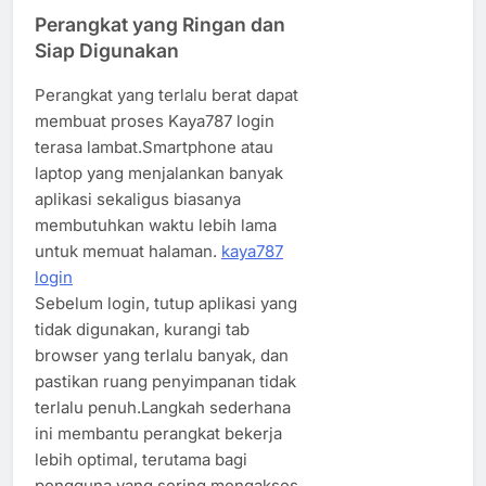
Perangkat yang Ringan dan
Siap Digunakan
Perangkat yang terlalu berat dapat
membuat proses Kaya787 login
terasa lambat.Smartphone atau
laptop yang menjalankan banyak
aplikasi sekaligus biasanya
membutuhkan waktu lebih lama
untuk memuat halaman.
kaya787
login
Sebelum login, tutup aplikasi yang
tidak digunakan, kurangi tab
browser yang terlalu banyak, dan
pastikan ruang penyimpanan tidak
terlalu penuh.Langkah sederhana
ini membantu perangkat bekerja
lebih optimal, terutama bagi
pengguna yang sering mengakses