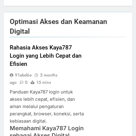
Optimasi Akses dan Keamanan
Digital
Rahasia Akses Kaya787
Login yang Lebih Cepat dan
Efisien
91abd6e
2 months
ago
0
15 mins
Panduan Kaya787 login untuk
akses lebih cepat, efisien, dan
aman melalui pengaturan
perangkat, browser, koneksi, serta
kebiasaan digital.
Memahami Kaya787 Login
sebagai Akses Digital