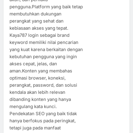
pengguna.Platform yang baik tetap
membutuhkan dukungan
perangkat yang sehat dan
kebiasaan akses yang tepat.
Kaya787 login sebagai brand
keyword memiliki nilai pencarian
yang kuat karena berkaitan dengan
kebutuhan pengguna yang ingin
akses cepat, jelas, dan
aman.Konten yang membahas
optimasi browser, koneksi,
perangkat, password, dan solusi
kendala akan lebih relevan
dibanding konten yang hanya
mengulang kata kunci.
Pendekatan SEO yang baik tidak
hanya berfokus pada peringkat,
tetapi juga pada manfaat