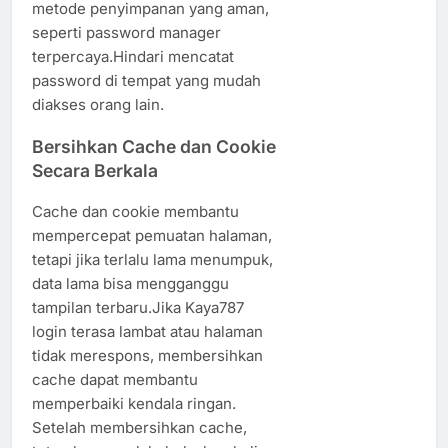
metode penyimpanan yang aman,
seperti password manager
terpercaya.Hindari mencatat
password di tempat yang mudah
diakses orang lain.
Bersihkan Cache dan Cookie
Secara Berkala
Cache dan cookie membantu
mempercepat pemuatan halaman,
tetapi jika terlalu lama menumpuk,
data lama bisa mengganggu
tampilan terbaru.Jika Kaya787
login terasa lambat atau halaman
tidak merespons, membersihkan
cache dapat membantu
memperbaiki kendala ringan.
Setelah membersihkan cache,