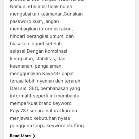
Namun, efisiensi tidak boleh
mengabaikan keamanan.Gunakan
password kuat, jangan
membagikan informasi akun,
hindari perangkat umum, dan
biasakan logout setelah
selesai.Dengan kombinasi
kecepatan, stabilitas, dan
keamanan, pengalaman
menggunakan Kaya787 dapat
terasa lebih nyaman dan terarah.
Dari sisi SEO, pembahasan yang
informatif seperti ini membantu
memperkuat brand keyword
Kaya787 secara natural karena
menjawab kebutuhan nyata
pengguna tanpa keyword stuffing.
Read More