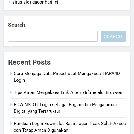
situs slot gacor hari ini
Search
SEARCH
Recent Posts
Cara Menjaga Data Pribadi saat Mengakses TIARA4D
Login
Tips Aman Mengakses Link Alternatif melalui Browser
EDWINSLOT Login sebagai Bagian dari Pengalaman
Digital yang Terstruktur
Panduan Login Edwinslot Resmi agar Tidak Salah Akses
dan Tetap Aman Digunakan