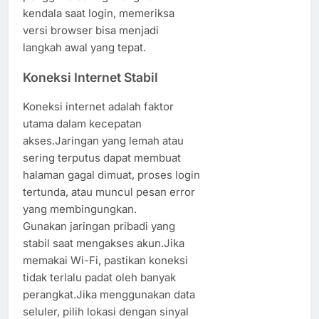
kendala saat login, memeriksa
versi browser bisa menjadi
langkah awal yang tepat.
Koneksi Internet Stabil
Koneksi internet adalah faktor
utama dalam kecepatan
akses.Jaringan yang lemah atau
sering terputus dapat membuat
halaman gagal dimuat, proses login
tertunda, atau muncul pesan error
yang membingungkan.
Gunakan jaringan pribadi yang
stabil saat mengakses akun.Jika
memakai Wi-Fi, pastikan koneksi
tidak terlalu padat oleh banyak
perangkat.Jika menggunakan data
seluler, pilih lokasi dengan sinyal