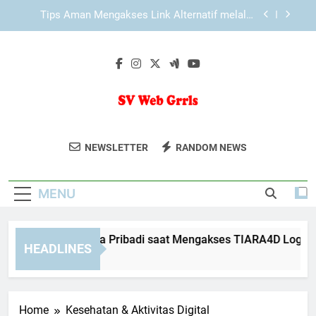
Skip
EDWINSLOT Login sebagai Bagian dari
to
Pengalaman Digital yang Terstruktur
content
Panduan Login Edwinslot Resmi agar Tidak Salah
Akses dan Tetap Aman Digunakan
Cara Menjaga Data Pribadi saat Mengakses
TIARA4D Login
Tips Aman Mengakses Link Alternatif melalui
Browser
SV Web Grrls
Bergabunglah Dengan Komunitas
EDWINSLOT Login sebagai Bagian dari
NEWSLETTER
RANDOM NEWS
Pengalaman Digital yang Terstruktur
Perempuan Di Teknologi Di SV Web
Panduan Login Edwinslot Resmi agar Tidak Salah
Grrls. Dukungan Dan Networking Untuk
Akses dan Tetap Aman Digunakan
MENU
Kemajuan Bersama.
ra Menjaga Data Pribadi saat Mengakses TIARA4D Login
HEADLINES
Weeks Ago
Home
Kesehatan & Aktivitas Digital