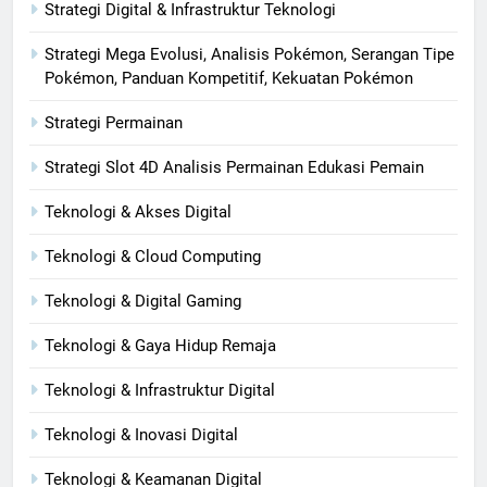
Strategi Digital & Infrastruktur Teknologi
Strategi Mega Evolusi, Analisis Pokémon, Serangan Tipe
Pokémon, Panduan Kompetitif, Kekuatan Pokémon
Strategi Permainan
Strategi Slot 4D Analisis Permainan Edukasi Pemain
Teknologi & Akses Digital
Teknologi & Cloud Computing
Teknologi & Digital Gaming
Teknologi & Gaya Hidup Remaja
Teknologi & Infrastruktur Digital
Teknologi & Inovasi Digital
Teknologi & Keamanan Digital