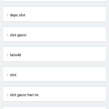
depo slot
slot gacor
laris4d
slot
slot gacor hari ini