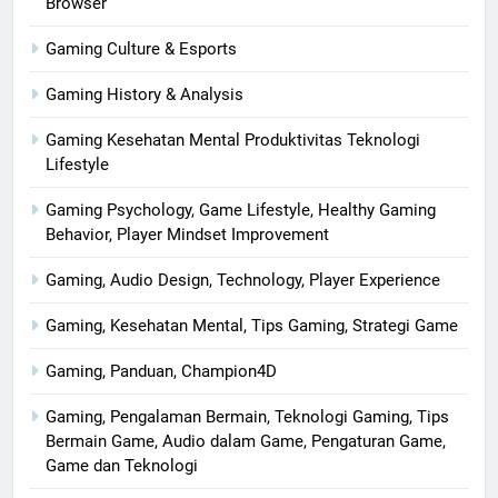
Browser
Gaming Culture & Esports
Gaming History & Analysis
Gaming Kesehatan Mental Produktivitas Teknologi
Lifestyle
Gaming Psychology, Game Lifestyle, Healthy Gaming
Behavior, Player Mindset Improvement
Gaming, Audio Design, Technology, Player Experience
Gaming, Kesehatan Mental, Tips Gaming, Strategi Game
Gaming, Panduan, Champion4D
Gaming, Pengalaman Bermain, Teknologi Gaming, Tips
Bermain Game, Audio dalam Game, Pengaturan Game,
Game dan Teknologi