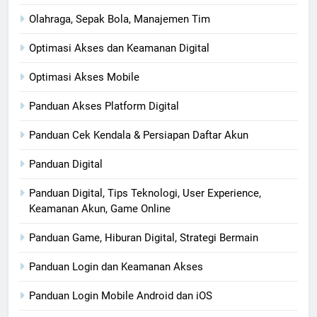
Olahraga, Sepak Bola, Manajemen Tim
Optimasi Akses dan Keamanan Digital
Optimasi Akses Mobile
Panduan Akses Platform Digital
Panduan Cek Kendala & Persiapan Daftar Akun
Panduan Digital
Panduan Digital, Tips Teknologi, User Experience,
Keamanan Akun, Game Online
Panduan Game, Hiburan Digital, Strategi Bermain
Panduan Login dan Keamanan Akses
Panduan Login Mobile Android dan iOS