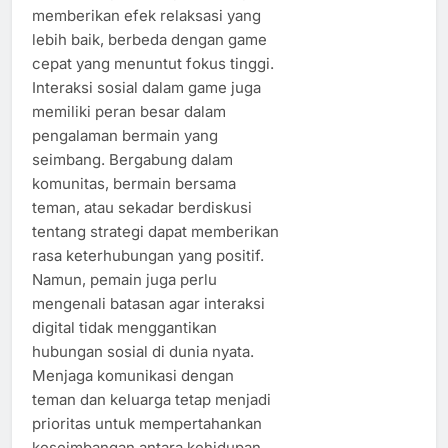
memberikan efek relaksasi yang
lebih baik, berbeda dengan game
cepat yang menuntut fokus tinggi.
Interaksi sosial dalam game juga
memiliki peran besar dalam
pengalaman bermain yang
seimbang. Bergabung dalam
komunitas, bermain bersama
teman, atau sekadar berdiskusi
tentang strategi dapat memberikan
rasa keterhubungan yang positif.
Namun, pemain juga perlu
mengenali batasan agar interaksi
digital tidak menggantikan
hubungan sosial di dunia nyata.
Menjaga komunikasi dengan
teman dan keluarga tetap menjadi
prioritas untuk mempertahankan
keseimbangan antara kehidupan