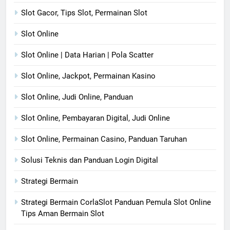
Slot Gacor, Tips Slot, Permainan Slot
Slot Online
Slot Online | Data Harian | Pola Scatter
Slot Online, Jackpot, Permainan Kasino
Slot Online, Judi Online, Panduan
Slot Online, Pembayaran Digital, Judi Online
Slot Online, Permainan Casino, Panduan Taruhan
Solusi Teknis dan Panduan Login Digital
Strategi Bermain
Strategi Bermain CorlaSlot Panduan Pemula Slot Online
Tips Aman Bermain Slot