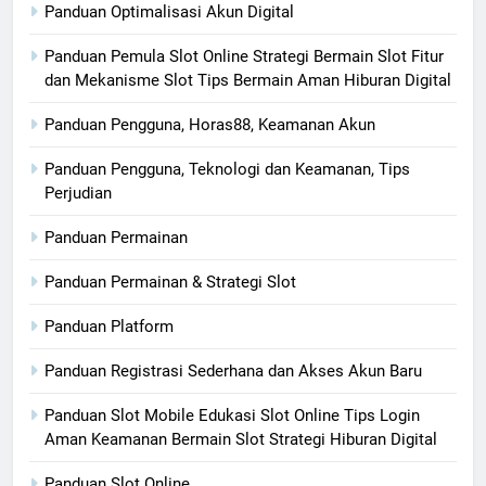
Panduan Optimalisasi Akun Digital
Panduan Pemula Slot Online Strategi Bermain Slot Fitur
dan Mekanisme Slot Tips Bermain Aman Hiburan Digital
Panduan Pengguna, Horas88, Keamanan Akun
Panduan Pengguna, Teknologi dan Keamanan, Tips
Perjudian
Panduan Permainan
Panduan Permainan & Strategi Slot
Panduan Platform
Panduan Registrasi Sederhana dan Akses Akun Baru
Panduan Slot Mobile Edukasi Slot Online Tips Login
Aman Keamanan Bermain Slot Strategi Hiburan Digital
Panduan Slot Online