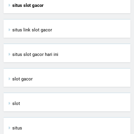
situs slot gacor
situs link slot gacor
situs slot gacor hari ini
slot gacor
slot
situs