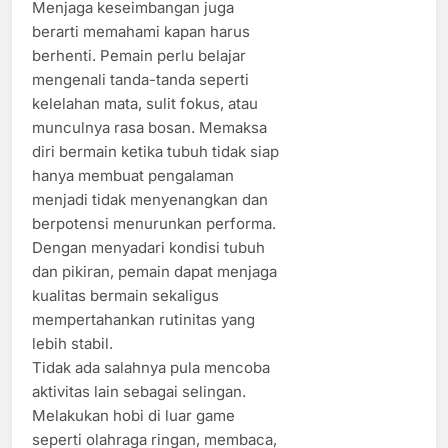
Menjaga keseimbangan juga
berarti memahami kapan harus
berhenti. Pemain perlu belajar
mengenali tanda-tanda seperti
kelelahan mata, sulit fokus, atau
munculnya rasa bosan. Memaksa
diri bermain ketika tubuh tidak siap
hanya membuat pengalaman
menjadi tidak menyenangkan dan
berpotensi menurunkan performa.
Dengan menyadari kondisi tubuh
dan pikiran, pemain dapat menjaga
kualitas bermain sekaligus
mempertahankan rutinitas yang
lebih stabil.
Tidak ada salahnya pula mencoba
aktivitas lain sebagai selingan.
Melakukan hobi di luar game
seperti olahraga ringan, membaca,