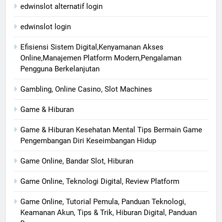
edwinslot alternatif login
edwinslot login
Efisiensi Sistem Digital,Kenyamanan Akses
Online,Manajemen Platform Modern,Pengalaman
Pengguna Berkelanjutan
Gambling, Online Casino, Slot Machines
Game & Hiburan
Game & Hiburan Kesehatan Mental Tips Bermain Game
Pengembangan Diri Keseimbangan Hidup
Game Online, Bandar Slot, Hiburan
Game Online, Teknologi Digital, Review Platform
Game Online, Tutorial Pemula, Panduan Teknologi,
Keamanan Akun, Tips & Trik, Hiburan Digital, Panduan