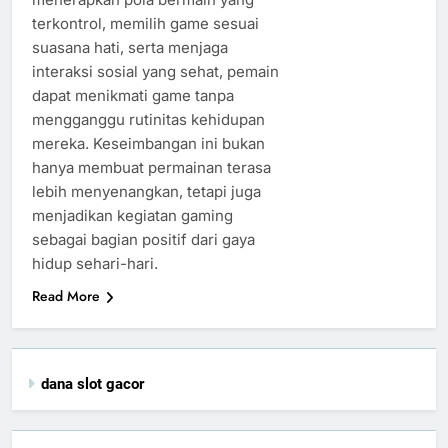
terkontrol, memilih game sesuai
suasana hati, serta menjaga
interaksi sosial yang sehat, pemain
dapat menikmati game tanpa
mengganggu rutinitas kehidupan
mereka. Keseimbangan ini bukan
hanya membuat permainan terasa
lebih menyenangkan, tetapi juga
menjadikan kegiatan gaming
sebagai bagian positif dari gaya
hidup sehari-hari.
Read More
dana slot gacor