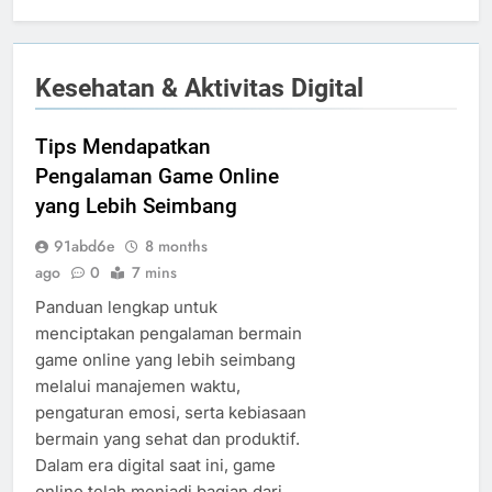
Kesehatan & Aktivitas Digital
Tips Mendapatkan
Pengalaman Game Online
yang Lebih Seimbang
91abd6e
8 months
ago
0
7 mins
Panduan lengkap untuk
menciptakan pengalaman bermain
game online yang lebih seimbang
melalui manajemen waktu,
pengaturan emosi, serta kebiasaan
bermain yang sehat dan produktif.
Dalam era digital saat ini, game
online telah menjadi bagian dari