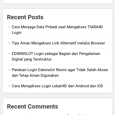
Recent Posts
Cara Menjaga Data Pribadi saat Mengakses TIARA4D
Login
Tips Aman Mengakses Link Alternatif melalui Browser
EDWINSLOT Login sebagai Bagian dari Pengalaman
Digital yang Terstruktur
Panduan Login Edwinslot Resmi agar Tidak Salah Akses
dan Tetap Aman Digunakan
Cara Mengakses Login Lebah4D dari Android dan iOS
Recent Comments