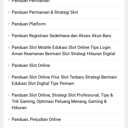
Panduan Permainan
Panduan Permainan & Strategi Slot
Panduan Platform
Panduan Registrasi Sederhana dan Akses Akun Baru
Panduan Slot Mobile Edukasi Slot Online Tips Login
Aman Keamanan Bermain Slot Strategi Hiburan Digital
Panduan Slot Online
Panduan Slot Online Fitur Slot Terbaru Strategi Bermain
Edukasi Slot Digital Tips Pemain
Panduan Slot Online, Strategi Slot Profesional, Tips &
Trik Gaming, Optimasi Peluang Menang, Gaming &
Hiburan
Panduan, Perjudian Online