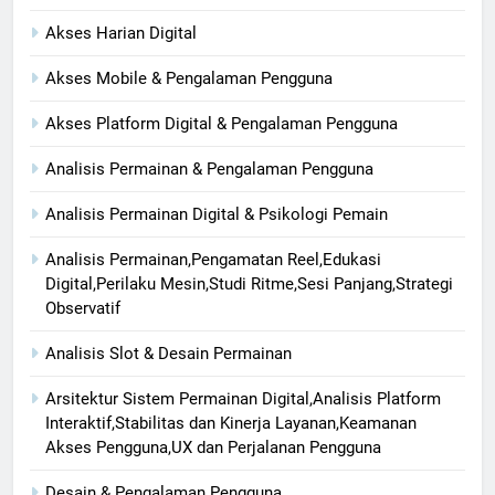
Akses Harian Digital
Akses Mobile & Pengalaman Pengguna
Akses Platform Digital & Pengalaman Pengguna
Analisis Permainan & Pengalaman Pengguna
Analisis Permainan Digital & Psikologi Pemain
Analisis Permainan,Pengamatan Reel,Edukasi
Digital,Perilaku Mesin,Studi Ritme,Sesi Panjang,Strategi
Observatif
Analisis Slot & Desain Permainan
Arsitektur Sistem Permainan Digital,Analisis Platform
Interaktif,Stabilitas dan Kinerja Layanan,Keamanan
Akses Pengguna,UX dan Perjalanan Pengguna
Desain & Pengalaman Pengguna