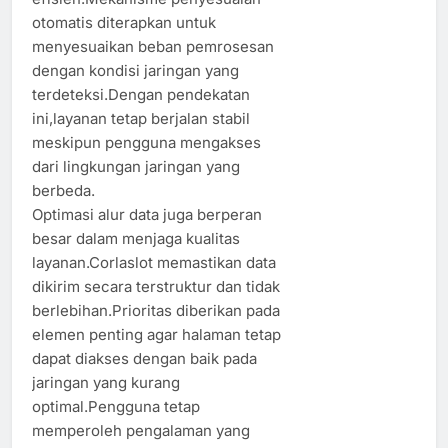
otomatis diterapkan untuk
menyesuaikan beban pemrosesan
dengan kondisi jaringan yang
terdeteksi.Dengan pendekatan
ini,layanan tetap berjalan stabil
meskipun pengguna mengakses
dari lingkungan jaringan yang
berbeda.
Optimasi alur data juga berperan
besar dalam menjaga kualitas
layanan.Corlaslot memastikan data
dikirim secara terstruktur dan tidak
berlebihan.Prioritas diberikan pada
elemen penting agar halaman tetap
dapat diakses dengan baik pada
jaringan yang kurang
optimal.Pengguna tetap
memperoleh pengalaman yang