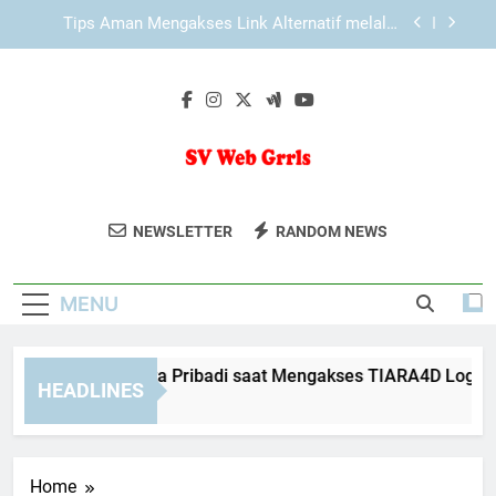
Skip
EDWINSLOT Login sebagai Bagian dari
to
Pengalaman Digital yang Terstruktur
content
Panduan Login Edwinslot Resmi agar Tidak Salah
Akses dan Tetap Aman Digunakan
Cara Menjaga Data Pribadi saat Mengakses
TIARA4D Login
Tips Aman Mengakses Link Alternatif melalui
Browser
SV Web Grrls
Bergabunglah Dengan Komunitas
EDWINSLOT Login sebagai Bagian dari
NEWSLETTER
RANDOM NEWS
Pengalaman Digital yang Terstruktur
Perempuan Di Teknologi Di SV Web
Panduan Login Edwinslot Resmi agar Tidak Salah
Grrls. Dukungan Dan Networking Untuk
Akses dan Tetap Aman Digunakan
MENU
Kemajuan Bersama.
ra Menjaga Data Pribadi saat Mengakses TIARA4D Login
HEADLINES
Month Ago
Home