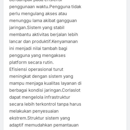
penggunaan waktu.Pengguna tidak
perlu mengulang akses atau
menunggu lama akibat gangguan
jaringan.Sistem yang stabil
membantu aktivitas berjalan lebih
lancar dan produktif.Kenyamanan
ini menjadi nilai tambah bagi
pengguna yang mengakses
platform secara rutin.
Efisiensi operasional turut
meningkat dengan sistem yang
mampu menjaga kualitas layanan di
berbagai kondisi jaringan.Corlaslot
dapat mengelola infrastruktur
secara lebih terkontrol tanpa harus
melakukan penyesuaian
ekstrem.Struktur sistem yang
adaptif memudahkan pemantauan