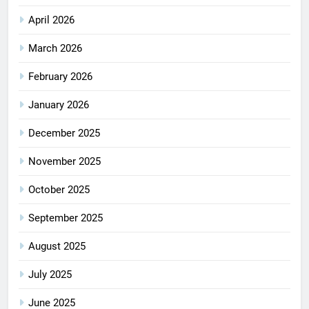
April 2026
March 2026
February 2026
January 2026
December 2025
November 2025
October 2025
September 2025
August 2025
July 2025
June 2025