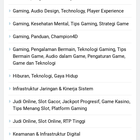
Gaming, Audio Design, Technology, Player Experience
Gaming, Kesehatan Mental, Tips Gaming, Strategi Game
Gaming, Panduan, Champion4D
Gaming, Pengalaman Bermain, Teknologi Gaming, Tips
Bermain Game, Audio dalam Game, Pengaturan Game,
Game dan Teknologi
Hiburan, Teknologi, Gaya Hidup
Infrastruktur Jaringan & Kinerja Sistem
Judi Online, Slot Gacor, Jackpot Progresif, Game Kasino,
Tips Menang Slot, Platform Gaming
Judi Online, Slot Online, RTP Tinggi
Keamanan & Infrastruktur Digital