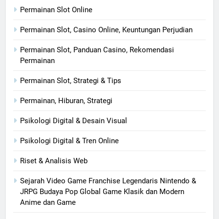
Permainan Slot Online
Permainan Slot, Casino Online, Keuntungan Perjudian
Permainan Slot, Panduan Casino, Rekomendasi
Permainan
Permainan Slot, Strategi & Tips
Permainan, Hiburan, Strategi
Psikologi Digital & Desain Visual
Psikologi Digital & Tren Online
Riset & Analisis Web
Sejarah Video Game Franchise Legendaris Nintendo &
JRPG Budaya Pop Global Game Klasik dan Modern
Anime dan Game