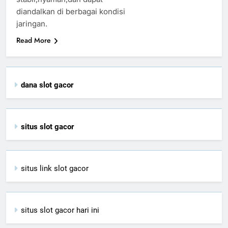
diandalkan di berbagai kondisi
jaringan.
Read More
dana slot gacor
situs slot gacor
situs link slot gacor
situs slot gacor hari ini