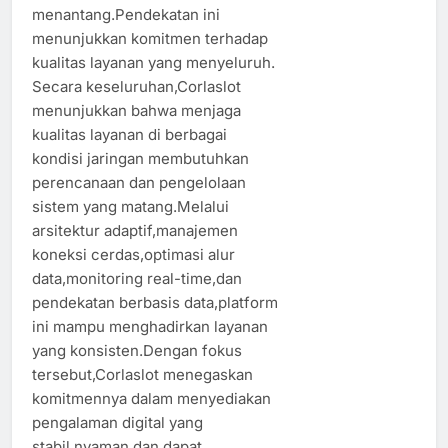
menantang.Pendekatan ini
menunjukkan komitmen terhadap
kualitas layanan yang menyeluruh.
Secara keseluruhan,Corlaslot
menunjukkan bahwa menjaga
kualitas layanan di berbagai
kondisi jaringan membutuhkan
perencanaan dan pengelolaan
sistem yang matang.Melalui
arsitektur adaptif,manajemen
koneksi cerdas,optimasi alur
data,monitoring real-time,dan
pendekatan berbasis data,platform
ini mampu menghadirkan layanan
yang konsisten.Dengan fokus
tersebut,Corlaslot menegaskan
komitmennya dalam menyediakan
pengalaman digital yang
stabil,nyaman,dan dapat