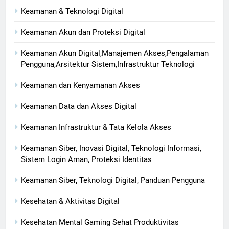
Keamanan & Teknologi Digital
Keamanan Akun dan Proteksi Digital
Keamanan Akun Digital,Manajemen Akses,Pengalaman
Pengguna,Arsitektur Sistem,Infrastruktur Teknologi
Keamanan dan Kenyamanan Akses
Keamanan Data dan Akses Digital
Keamanan Infrastruktur & Tata Kelola Akses
Keamanan Siber, Inovasi Digital, Teknologi Informasi,
Sistem Login Aman, Proteksi Identitas
Keamanan Siber, Teknologi Digital, Panduan Pengguna
Kesehatan & Aktivitas Digital
Kesehatan Mental Gaming Sehat Produktivitas