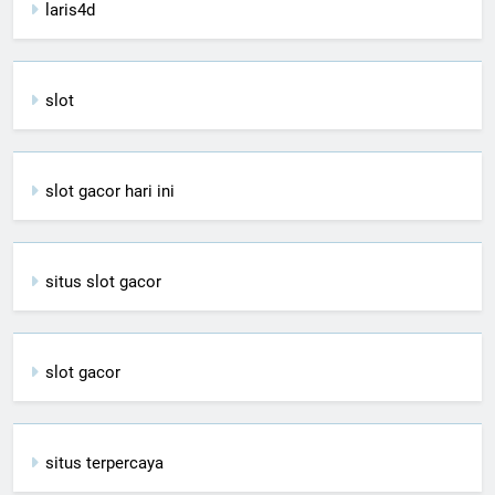
laris4d
slot
slot gacor hari ini
situs slot gacor
slot gacor
situs terpercaya