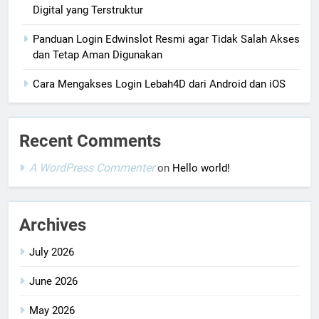
Digital yang Terstruktur
Panduan Login Edwinslot Resmi agar Tidak Salah Akses
dan Tetap Aman Digunakan
Cara Mengakses Login Lebah4D dari Android dan iOS
Recent Comments
A WordPress Commenter
on
Hello world!
Archives
July 2026
June 2026
May 2026