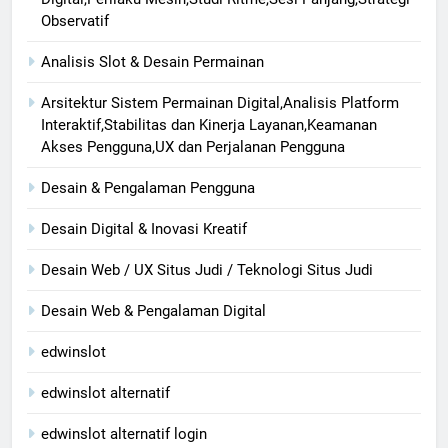
Observatif
Analisis Slot & Desain Permainan
Arsitektur Sistem Permainan Digital,Analisis Platform
Interaktif,Stabilitas dan Kinerja Layanan,Keamanan
Akses Pengguna,UX dan Perjalanan Pengguna
Desain & Pengalaman Pengguna
Desain Digital & Inovasi Kreatif
Desain Web / UX Situs Judi / Teknologi Situs Judi
Desain Web & Pengalaman Digital
edwinslot
edwinslot alternatif
edwinslot alternatif login