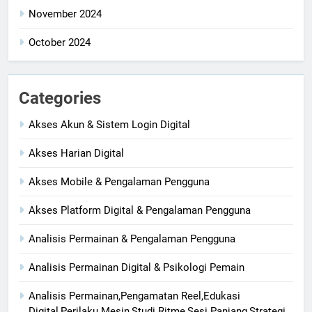
November 2024
October 2024
Categories
Akses Akun & Sistem Login Digital
Akses Harian Digital
Akses Mobile & Pengalaman Pengguna
Akses Platform Digital & Pengalaman Pengguna
Analisis Permainan & Pengalaman Pengguna
Analisis Permainan Digital & Psikologi Pemain
Analisis Permainan,Pengamatan Reel,Edukasi
Digital,Perilaku Mesin,Studi Ritme,Sesi Panjang,Strategi