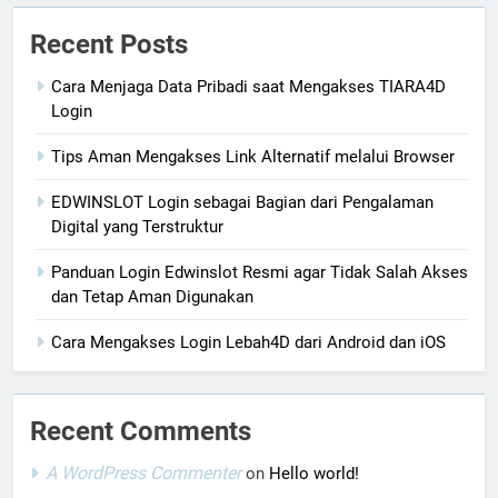
Recent Posts
Cara Menjaga Data Pribadi saat Mengakses TIARA4D
Login
Tips Aman Mengakses Link Alternatif melalui Browser
EDWINSLOT Login sebagai Bagian dari Pengalaman
Digital yang Terstruktur
Panduan Login Edwinslot Resmi agar Tidak Salah Akses
dan Tetap Aman Digunakan
Cara Mengakses Login Lebah4D dari Android dan iOS
Recent Comments
A WordPress Commenter
on
Hello world!