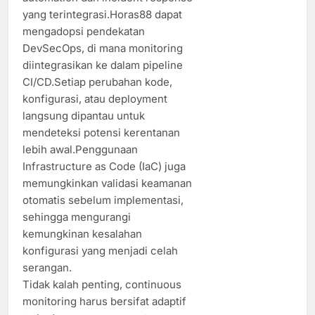
yang terintegrasi.Horas88 dapat
mengadopsi pendekatan
DevSecOps, di mana monitoring
diintegrasikan ke dalam pipeline
CI/CD.Setiap perubahan kode,
konfigurasi, atau deployment
langsung dipantau untuk
mendeteksi potensi kerentanan
lebih awal.Penggunaan
Infrastructure as Code (IaC) juga
memungkinkan validasi keamanan
otomatis sebelum implementasi,
sehingga mengurangi
kemungkinan kesalahan
konfigurasi yang menjadi celah
serangan.
Tidak kalah penting, continuous
monitoring harus bersifat adaptif