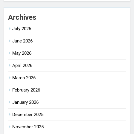
Archives
July 2026
June 2026
May 2026
April 2026
March 2026
February 2026
January 2026
December 2025
November 2025