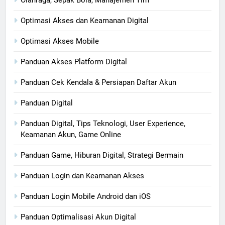
Optimasi Akses dan Keamanan Digital
Optimasi Akses Mobile
Panduan Akses Platform Digital
Panduan Cek Kendala & Persiapan Daftar Akun
Panduan Digital
Panduan Digital, Tips Teknologi, User Experience,
Keamanan Akun, Game Online
Panduan Game, Hiburan Digital, Strategi Bermain
Panduan Login dan Keamanan Akses
Panduan Login Mobile Android dan iOS
Panduan Optimalisasi Akun Digital