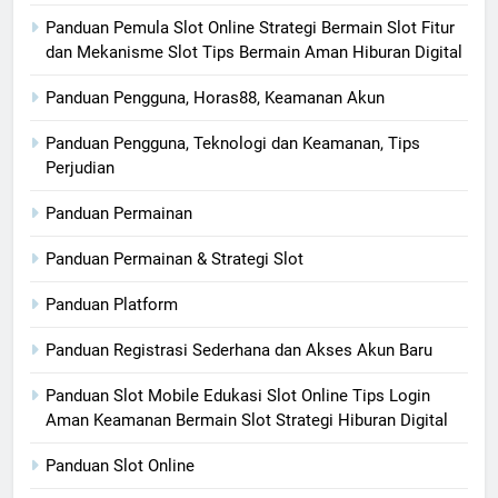
Panduan Pemula Slot Online Strategi Bermain Slot Fitur
dan Mekanisme Slot Tips Bermain Aman Hiburan Digital
Panduan Pengguna, Horas88, Keamanan Akun
Panduan Pengguna, Teknologi dan Keamanan, Tips
Perjudian
Panduan Permainan
Panduan Permainan & Strategi Slot
Panduan Platform
Panduan Registrasi Sederhana dan Akses Akun Baru
Panduan Slot Mobile Edukasi Slot Online Tips Login
Aman Keamanan Bermain Slot Strategi Hiburan Digital
Panduan Slot Online