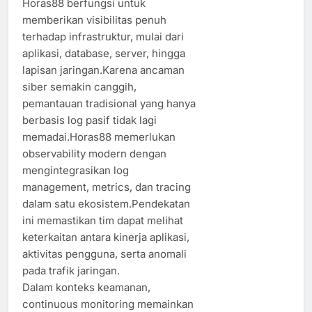
Horas88 berfungsi untuk
memberikan visibilitas penuh
terhadap infrastruktur, mulai dari
aplikasi, database, server, hingga
lapisan jaringan.Karena ancaman
siber semakin canggih,
pemantauan tradisional yang hanya
berbasis log pasif tidak lagi
memadai.Horas88 memerlukan
observability modern dengan
mengintegrasikan log
management, metrics, dan tracing
dalam satu ekosistem.Pendekatan
ini memastikan tim dapat melihat
keterkaitan antara kinerja aplikasi,
aktivitas pengguna, serta anomali
pada trafik jaringan.
Dalam konteks keamanan,
continuous monitoring memainkan