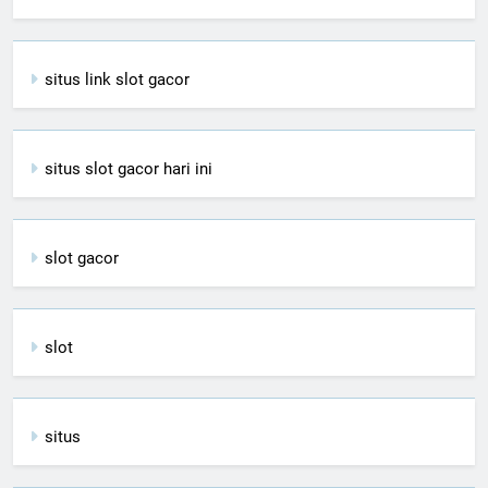
situs link slot gacor
situs slot gacor hari ini
slot gacor
slot
situs