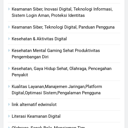
Keamanan Siber, Inovasi Digital, Teknologi Informasi,
Sistem Login Aman, Proteksi Identitas
Keamanan Siber, Teknologi Digital, Panduan Pengguna
Kesehatan & Aktivitas Digital
Kesehatan Mental Gaming Sehat Produktivitas
Pengembangan Diri
Kesehatan, Gaya Hidup Sehat, Olahraga, Pencegahan
Penyakit
Kualitas Layanan,Manajemen Jaringan,Platform
Digital,Optimasi Sistem,Pengalaman Pengguna
link alternatif edwinslot
Literasi Keamanan Digital
Olahraga, Sepak Bola, Manajemen Tim