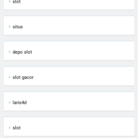
slot
situs
depo slot
slot gacor
laris4d
slot