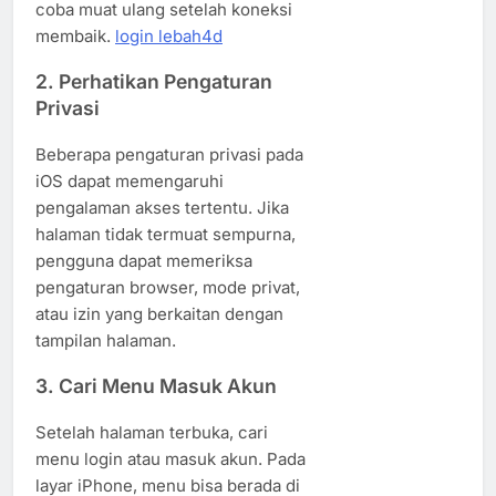
coba muat ulang setelah koneksi
membaik.
login lebah4d
2. Perhatikan Pengaturan
Privasi
Beberapa pengaturan privasi pada
iOS dapat memengaruhi
pengalaman akses tertentu. Jika
halaman tidak termuat sempurna,
pengguna dapat memeriksa
pengaturan browser, mode privat,
atau izin yang berkaitan dengan
tampilan halaman.
3. Cari Menu Masuk Akun
Setelah halaman terbuka, cari
menu login atau masuk akun. Pada
layar iPhone, menu bisa berada di