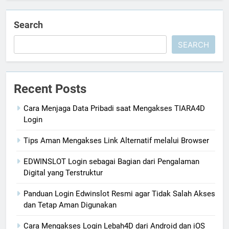
Search
SEARCH
Recent Posts
Cara Menjaga Data Pribadi saat Mengakses TIARA4D
Login
Tips Aman Mengakses Link Alternatif melalui Browser
EDWINSLOT Login sebagai Bagian dari Pengalaman
Digital yang Terstruktur
Panduan Login Edwinslot Resmi agar Tidak Salah Akses
dan Tetap Aman Digunakan
Cara Mengakses Login Lebah4D dari Android dan iOS