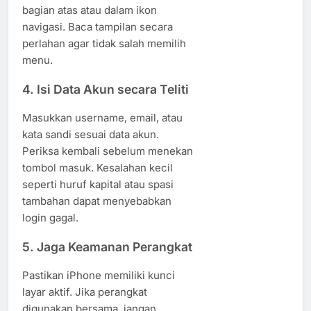
bagian atas atau dalam ikon
navigasi. Baca tampilan secara
perlahan agar tidak salah memilih
menu.
4. Isi Data Akun secara Teliti
Masukkan username, email, atau
kata sandi sesuai data akun.
Periksa kembali sebelum menekan
tombol masuk. Kesalahan kecil
seperti huruf kapital atau spasi
tambahan dapat menyebabkan
login gagal.
5. Jaga Keamanan Perangkat
Pastikan iPhone memiliki kunci
layar aktif. Jika perangkat
digunakan bersama, jangan