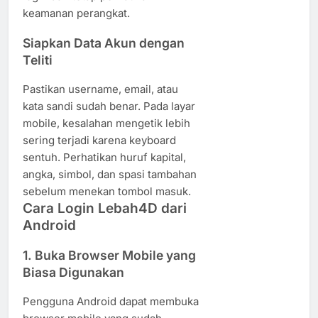
keamanan perangkat.
Siapkan Data Akun dengan
Teliti
Pastikan username, email, atau
kata sandi sudah benar. Pada layar
mobile, kesalahan mengetik lebih
sering terjadi karena keyboard
sentuh. Perhatikan huruf kapital,
angka, simbol, dan spasi tambahan
sebelum menekan tombol masuk.
Cara Login Lebah4D dari
Android
1. Buka Browser Mobile yang
Biasa Digunakan
Pengguna Android dapat membuka