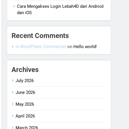
Cara Mengakses Login Lebah4D dari Android
dan iOS
Recent Comments
A WordPress Commenter
on
Hello world!
Archives
July 2026
June 2026
May 2026
April 2026
March 2026