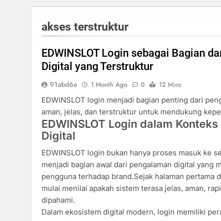
akses terstruktur
EDWINSLOT Login sebagai Bagian da
Digital yang Terstruktur
91abd6e
1 Month Ago
0
12 Mins
EDWINSLOT login menjadi bagian penting dari peng
aman, jelas, dan terstruktur untuk mendukung ke
EDWINSLOT Login dalam Konteks
Digital
EDWINSLOT login bukan hanya proses masuk ke se
menjadi bagian awal dari pengalaman digital yang
pengguna terhadap brand.Sejak halaman pertama 
mulai menilai apakah sistem terasa jelas, aman, ra
dipahami.
Dalam ekosistem digital modern, login memiliki per