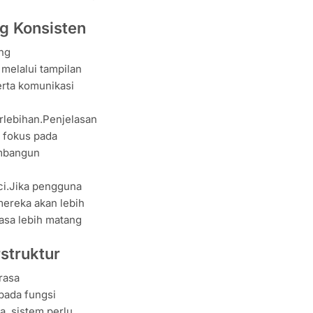
ng Konsisten
ang
melalui tampilan
erta komunikasi
rlebihan.Penjelasan
n fokus pada
embangun
ci.Jika pengguna
ereka akan lebih
asa lebih matang
struktur
rasa
pada fungsi
a, sistem perlu