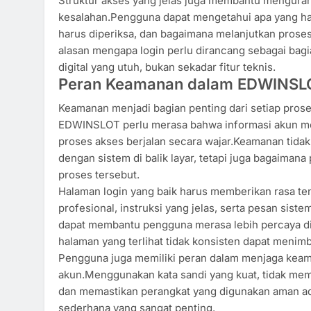
Struktur akses yang jelas juga membantu mengurang
kesalahan.Pengguna dapat mengetahui apa yang har
harus diperiksa, dan bagaimana melanjutkan prose
alasan mengapa login perlu dirancang sebagai bag
digital yang utuh, bukan sekadar fitur teknis.
Peran Keamanan dalam EDWINSL
Keamanan menjadi bagian penting dari setiap pros
EDWINSLOT perlu merasa bahwa informasi akun me
proses akses berjalan secara wajar.Keamanan tidak
dengan sistem di balik layar, tetapi juga bagaim
proses tersebut.
Halaman login yang baik harus memberikan rasa te
profesional, instruksi yang jelas, serta pesan siste
dapat membantu pengguna merasa lebih percaya dir
halaman yang terlihat tidak konsisten dapat menim
Pengguna juga memiliki peran dalam menjaga kea
akun.Menggunakan kata sandi yang kuat, tidak mem
dan memastikan perangkat yang digunakan aman ad
sederhana yang sangat penting.