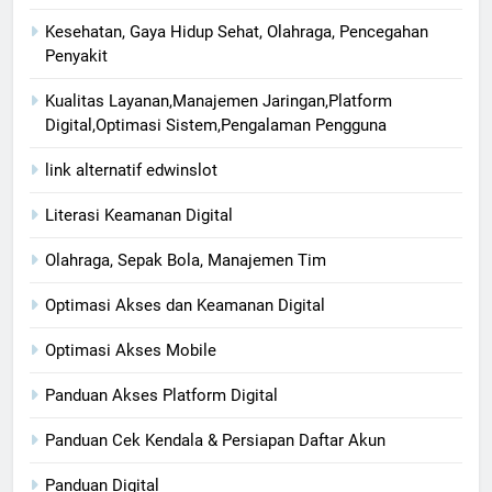
Kesehatan, Gaya Hidup Sehat, Olahraga, Pencegahan
Penyakit
Kualitas Layanan,Manajemen Jaringan,Platform
Digital,Optimasi Sistem,Pengalaman Pengguna
link alternatif edwinslot
Literasi Keamanan Digital
Olahraga, Sepak Bola, Manajemen Tim
Optimasi Akses dan Keamanan Digital
Optimasi Akses Mobile
Panduan Akses Platform Digital
Panduan Cek Kendala & Persiapan Daftar Akun
Panduan Digital