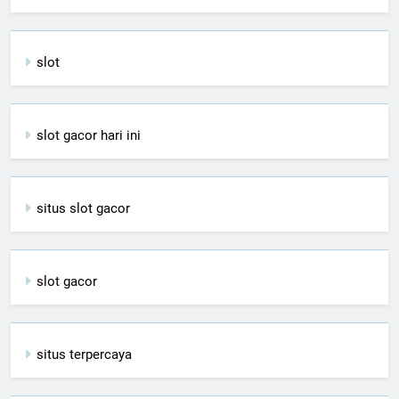
slot
slot gacor hari ini
situs slot gacor
slot gacor
situs terpercaya