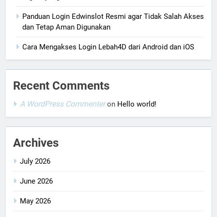
Panduan Login Edwinslot Resmi agar Tidak Salah Akses
dan Tetap Aman Digunakan
Cara Mengakses Login Lebah4D dari Android dan iOS
Recent Comments
A WordPress Commenter
on
Hello world!
Archives
July 2026
June 2026
May 2026