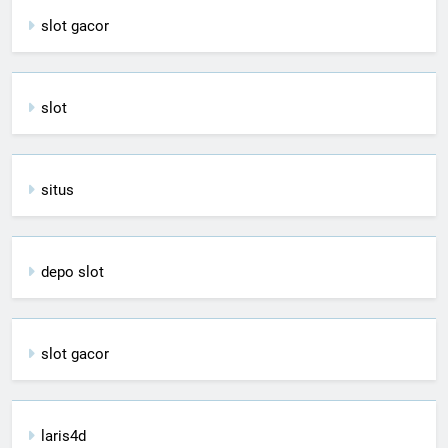
slot gacor
slot
situs
depo slot
slot gacor
laris4d