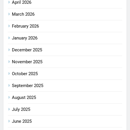
April 2026
March 2026
February 2026
January 2026
December 2025
November 2025
October 2025
September 2025
August 2025
July 2025
June 2025