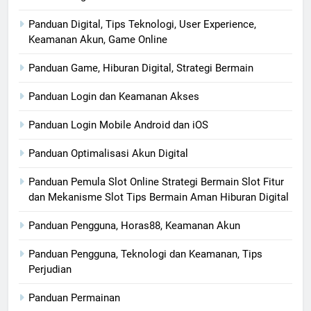
Panduan Digital, Tips Teknologi, User Experience,
Keamanan Akun, Game Online
Panduan Game, Hiburan Digital, Strategi Bermain
Panduan Login dan Keamanan Akses
Panduan Login Mobile Android dan iOS
Panduan Optimalisasi Akun Digital
Panduan Pemula Slot Online Strategi Bermain Slot Fitur
dan Mekanisme Slot Tips Bermain Aman Hiburan Digital
Panduan Pengguna, Horas88, Keamanan Akun
Panduan Pengguna, Teknologi dan Keamanan, Tips
Perjudian
Panduan Permainan