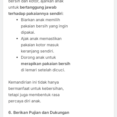
bersih dan kotor, ajarkan anak
untuk
bertanggung jawab
terhadap pakaiannya sendiri
:
Biarkan anak memilih
pakaian bersih yang ingin
dipakai.
Ajak anak memastikan
pakaian kotor masuk
keranjang sendiri.
Dorong anak untuk
merapikan pakaian bersih
di lemari setelah dicuci.
Kemandirian ini tidak hanya
bermanfaat untuk kebersihan,
tetapi juga membentuk rasa
percaya diri anak.
6. Berikan Pujian dan Dukungan