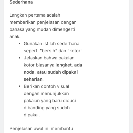
Sederhana
Langkah pertama adalah
memberikan penjelasan dengan
bahasa yang mudah dimengerti
anak:
Gunakan istilah sederhana
seperti “bersih” dan “kotor”.
Jelaskan bahwa pakaian
kotor biasanya
lengket, ada
noda, atau sudah dipakai
seharian
.
Berikan contoh visual
dengan menunjukkan
pakaian yang baru dicuci
dibanding yang sudah
dipakai.
Penjelasan awal ini membantu