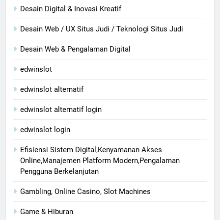
Desain Digital & Inovasi Kreatif
Desain Web / UX Situs Judi / Teknologi Situs Judi
Desain Web & Pengalaman Digital
edwinslot
edwinslot alternatif
edwinslot alternatif login
edwinslot login
Efisiensi Sistem Digital,Kenyamanan Akses
Online,Manajemen Platform Modern,Pengalaman
Pengguna Berkelanjutan
Gambling, Online Casino, Slot Machines
Game & Hiburan