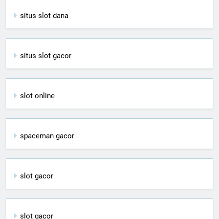
situs slot dana
situs slot gacor
slot online
spaceman gacor
slot gacor
slot gacor