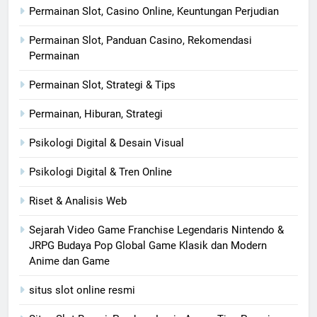
Permainan Slot, Casino Online, Keuntungan Perjudian
Permainan Slot, Panduan Casino, Rekomendasi
Permainan
Permainan Slot, Strategi & Tips
Permainan, Hiburan, Strategi
Psikologi Digital & Desain Visual
Psikologi Digital & Tren Online
Riset & Analisis Web
Sejarah Video Game Franchise Legendaris Nintendo &
JRPG Budaya Pop Global Game Klasik dan Modern
Anime dan Game
situs slot online resmi