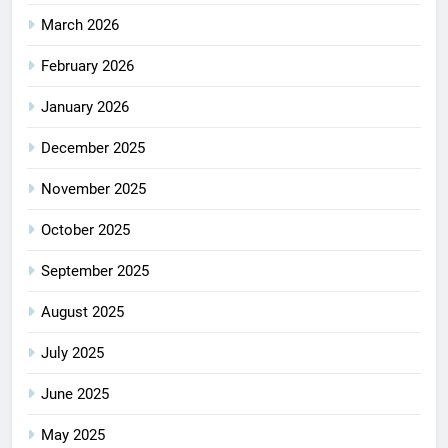
March 2026
February 2026
January 2026
December 2025
November 2025
October 2025
September 2025
August 2025
July 2025
June 2025
May 2025