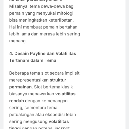
Misalnya, tema dewa-dewa bagi
pemain yang menyukai mitologi
bisa meningkatkan keterlibatan.
Hal ini membuat pemain bertahan
lebih lama dan merasa lebih sering
menang.
4.
Desain Payline dan Volatilitas
Tertanam dalam Tema
Beberapa tema slot secara implisit
merepresentasikan
struktur
permainan
. Slot bertema klasik
biasanya menawarkan
volatilitas
rendah
dengan kemenangan
sering, sementara tema
petualangan atau ekspedisi lebih
sering mengusung
volatilitas
tinggi
dengan potensi jackpot