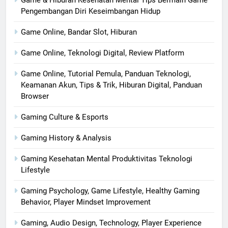
Pengembangan Diri Keseimbangan Hidup
Game Online, Bandar Slot, Hiburan
Game Online, Teknologi Digital, Review Platform
Game Online, Tutorial Pemula, Panduan Teknologi,
Keamanan Akun, Tips & Trik, Hiburan Digital, Panduan
Browser
Gaming Culture & Esports
Gaming History & Analysis
Gaming Kesehatan Mental Produktivitas Teknologi
Lifestyle
Gaming Psychology, Game Lifestyle, Healthy Gaming
Behavior, Player Mindset Improvement
Gaming, Audio Design, Technology, Player Experience