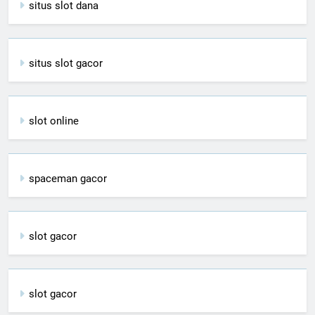
situs slot dana
situs slot gacor
slot online
spaceman gacor
slot gacor
slot gacor