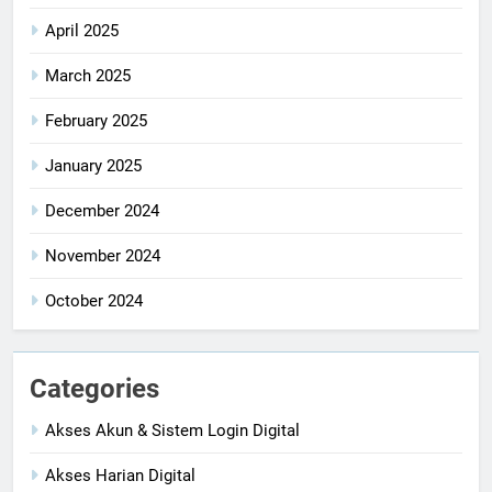
April 2025
March 2025
February 2025
January 2025
December 2024
November 2024
October 2024
Categories
Akses Akun & Sistem Login Digital
Akses Harian Digital