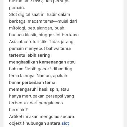
mekanisme RNG, dan persepsi
pemain.
Slot digital saat ini hadir dalam
berbagai macam tema—mulai dari
mitologi, petualangan, buah-
buahan klasik, hingga slot bertema
Asia atau futuristik. Tidak jarang
pemain menyebut bahwa
tema
tertentu lebih sering
menghasilkan kemenangan
atau
bahkan “lebih gacor” dibanding
tema lainnya. Namun, apakah
benar
perbedaan tema
memengaruhi hasil spin
, atau
hanya merupakan persepsi yang
terbentuk dari pengalaman
bermain?
Artikel ini akan mengulas secara
objektif
hubungan antara
slot