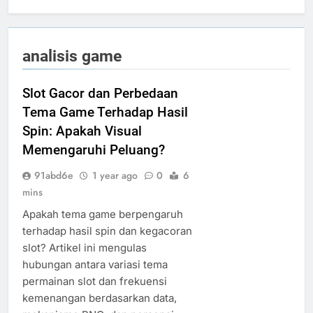
analisis game
Slot Gacor dan Perbedaan
Tema Game Terhadap Hasil
Spin: Apakah Visual
Memengaruhi Peluang?
91abd6e
1 year ago
0
6
mins
Apakah tema game berpengaruh
terhadap hasil spin dan kegacoran
slot? Artikel ini mengulas
hubungan antara variasi tema
permainan slot dan frekuensi
kemenangan berdasarkan data,