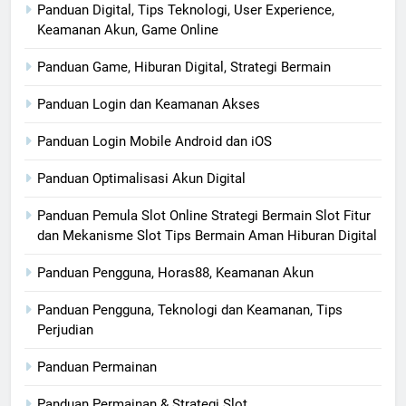
Panduan Digital, Tips Teknologi, User Experience,
Keamanan Akun, Game Online
Panduan Game, Hiburan Digital, Strategi Bermain
Panduan Login dan Keamanan Akses
Panduan Login Mobile Android dan iOS
Panduan Optimalisasi Akun Digital
Panduan Pemula Slot Online Strategi Bermain Slot Fitur
dan Mekanisme Slot Tips Bermain Aman Hiburan Digital
Panduan Pengguna, Horas88, Keamanan Akun
Panduan Pengguna, Teknologi dan Keamanan, Tips
Perjudian
Panduan Permainan
Panduan Permainan & Strategi Slot