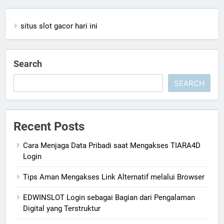
situs slot gacor hari ini
Search
SEARCH
Recent Posts
Cara Menjaga Data Pribadi saat Mengakses TIARA4D
Login
Tips Aman Mengakses Link Alternatif melalui Browser
EDWINSLOT Login sebagai Bagian dari Pengalaman
Digital yang Terstruktur