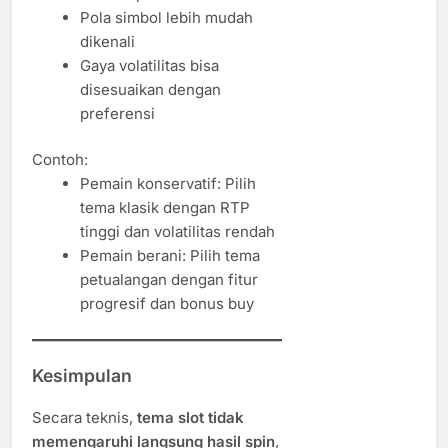
Pola simbol lebih mudah
dikenali
Gaya volatilitas bisa
disesuaikan dengan
preferensi
Contoh:
Pemain konservatif: Pilih
tema klasik dengan RTP
tinggi dan volatilitas rendah
Pemain berani: Pilih tema
petualangan dengan fitur
progresif dan bonus buy
Kesimpulan
Secara teknis,
tema slot tidak
memengaruhi langsung hasil spin
,