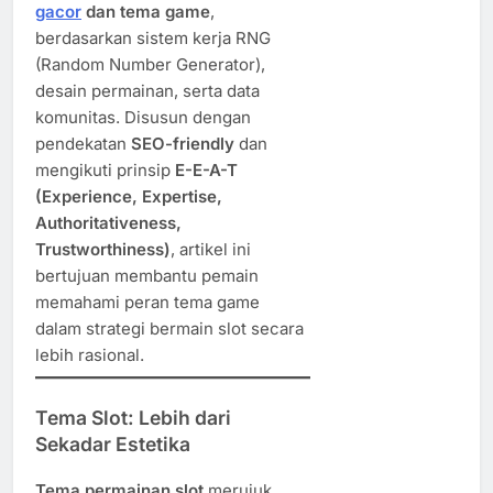
gacor
dan tema game
,
berdasarkan sistem kerja RNG
(Random Number Generator),
desain permainan, serta data
komunitas. Disusun dengan
pendekatan
SEO-friendly
dan
mengikuti prinsip
E-E-A-T
(Experience, Expertise,
Authoritativeness,
Trustworthiness)
, artikel ini
bertujuan membantu pemain
memahami peran tema game
dalam strategi bermain slot secara
lebih rasional.
Tema Slot: Lebih dari
Sekadar Estetika
Tema permainan slot
merujuk