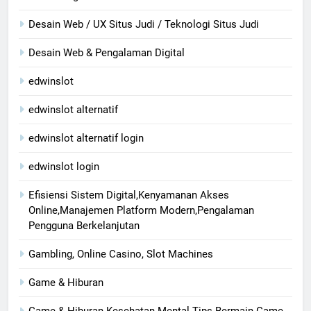
Desain Web / UX Situs Judi / Teknologi Situs Judi
Desain Web & Pengalaman Digital
edwinslot
edwinslot alternatif
edwinslot alternatif login
edwinslot login
Efisiensi Sistem Digital,Kenyamanan Akses
Online,Manajemen Platform Modern,Pengalaman
Pengguna Berkelanjutan
Gambling, Online Casino, Slot Machines
Game & Hiburan
Game & Hiburan Kesehatan Mental Tips Bermain Game