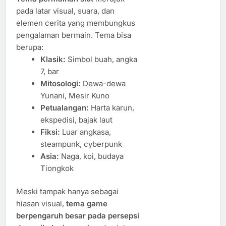
pada latar visual, suara, dan
elemen cerita yang membungkus
pengalaman bermain. Tema bisa
berupa:
Klasik:
Simbol buah, angka
7, bar
Mitosologi:
Dewa-dewa
Yunani, Mesir Kuno
Petualangan:
Harta karun,
ekspedisi, bajak laut
Fiksi:
Luar angkasa,
steampunk, cyberpunk
Asia:
Naga, koi, budaya
Tiongkok
Meski tampak hanya sebagai
hiasan visual,
tema game
berpengaruh besar pada persepsi