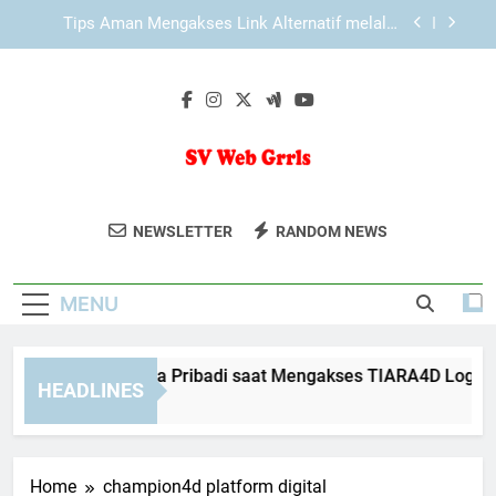
Skip
EDWINSLOT Login sebagai Bagian dari
to
Pengalaman Digital yang Terstruktur
content
Panduan Login Edwinslot Resmi agar Tidak Salah
Akses dan Tetap Aman Digunakan
Cara Menjaga Data Pribadi saat Mengakses
TIARA4D Login
Tips Aman Mengakses Link Alternatif melalui
Browser
SV Web Grrls
Bergabunglah Dengan Komunitas
EDWINSLOT Login sebagai Bagian dari
NEWSLETTER
RANDOM NEWS
Pengalaman Digital yang Terstruktur
Perempuan Di Teknologi Di SV Web
Panduan Login Edwinslot Resmi agar Tidak Salah
Grrls. Dukungan Dan Networking Untuk
Akses dan Tetap Aman Digunakan
MENU
Kemajuan Bersama.
ra Menjaga Data Pribadi saat Mengakses TIARA4D Login
HEADLINES
Weeks Ago
Home
champion4d platform digital