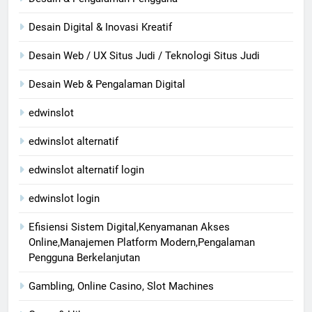
Desain Digital & Inovasi Kreatif
Desain Web / UX Situs Judi / Teknologi Situs Judi
Desain Web & Pengalaman Digital
edwinslot
edwinslot alternatif
edwinslot alternatif login
edwinslot login
Efisiensi Sistem Digital,Kenyamanan Akses
Online,Manajemen Platform Modern,Pengalaman
Pengguna Berkelanjutan
Gambling, Online Casino, Slot Machines