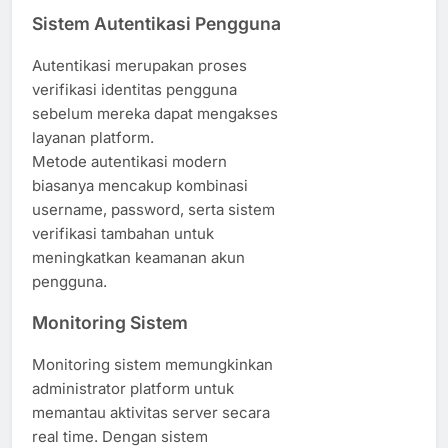
Sistem Autentikasi Pengguna
Autentikasi merupakan proses
verifikasi identitas pengguna
sebelum mereka dapat mengakses
layanan platform.
Metode autentikasi modern
biasanya mencakup kombinasi
username, password, serta sistem
verifikasi tambahan untuk
meningkatkan keamanan akun
pengguna.
Monitoring Sistem
Monitoring sistem memungkinkan
administrator platform untuk
memantau aktivitas server secara
real time. Dengan sistem