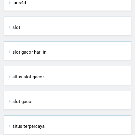
laris4d
slot
slot gacor hari ini
situs slot gacor
slot gacor
situs terpercaya