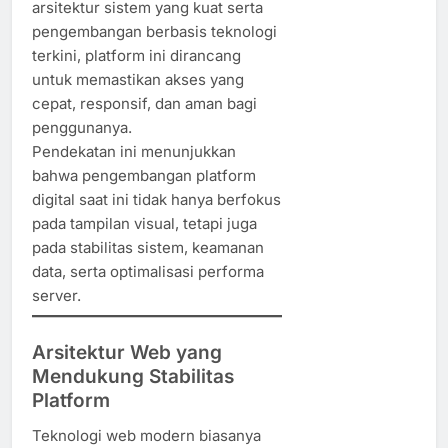
arsitektur sistem yang kuat serta
pengembangan berbasis teknologi
terkini, platform ini dirancang
untuk memastikan akses yang
cepat, responsif, dan aman bagi
penggunanya.
Pendekatan ini menunjukkan
bahwa pengembangan platform
digital saat ini tidak hanya berfokus
pada tampilan visual, tetapi juga
pada stabilitas sistem, keamanan
data, serta optimalisasi performa
server.
Arsitektur Web yang
Mendukung Stabilitas
Platform
Teknologi web modern biasanya