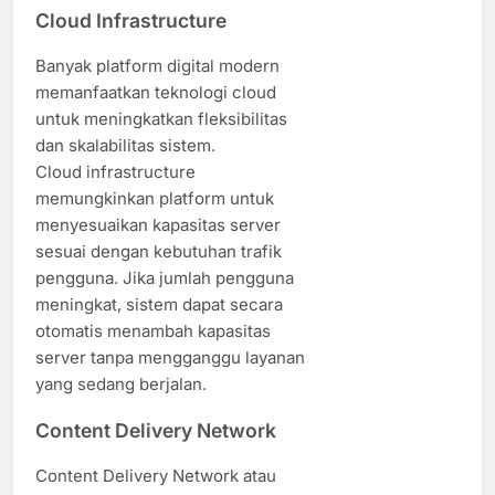
Cloud Infrastructure
Banyak platform digital modern
memanfaatkan teknologi cloud
untuk meningkatkan fleksibilitas
dan skalabilitas sistem.
Cloud infrastructure
memungkinkan platform untuk
menyesuaikan kapasitas server
sesuai dengan kebutuhan trafik
pengguna. Jika jumlah pengguna
meningkat, sistem dapat secara
otomatis menambah kapasitas
server tanpa mengganggu layanan
yang sedang berjalan.
Content Delivery Network
Content Delivery Network atau