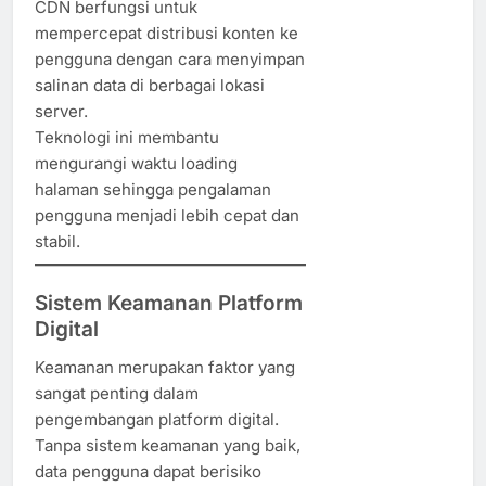
CDN berfungsi untuk
mempercepat distribusi konten ke
pengguna dengan cara menyimpan
salinan data di berbagai lokasi
server.
Teknologi ini membantu
mengurangi waktu loading
halaman sehingga pengalaman
pengguna menjadi lebih cepat dan
stabil.
Sistem Keamanan Platform
Digital
Keamanan merupakan faktor yang
sangat penting dalam
pengembangan platform digital.
Tanpa sistem keamanan yang baik,
data pengguna dapat berisiko