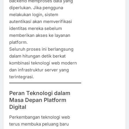
backend memproses data yang
diperlukan. Jika pengguna
melakukan login, sistem
autentikasi akan memverifikasi
identitas mereka sebelum
memberikan akses ke layanan
platform.
Seluruh proses ini berlangsung
dalam hitungan detik berkat
kombinasi teknologi web modern
dan infrastruktur server yang
terintegrasi.
Peran Teknologi dalam
Masa Depan Platform
Digital
Perkembangan teknologi web
terus membuka peluang baru