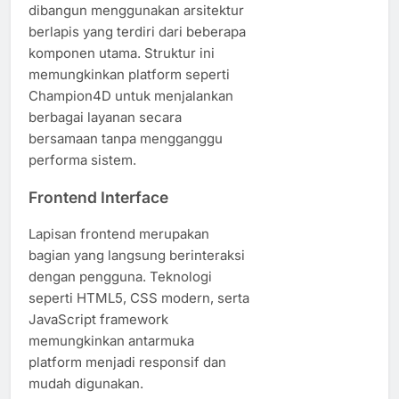
dibangun menggunakan arsitektur
berlapis yang terdiri dari beberapa
komponen utama. Struktur ini
memungkinkan platform seperti
Champion4D untuk menjalankan
berbagai layanan secara
bersamaan tanpa mengganggu
performa sistem.
Frontend Interface
Lapisan frontend merupakan
bagian yang langsung berinteraksi
dengan pengguna. Teknologi
seperti HTML5, CSS modern, serta
JavaScript framework
memungkinkan antarmuka
platform menjadi responsif dan
mudah digunakan.