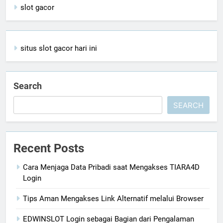
slot gacor
situs slot gacor hari ini
Search
SEARCH
Recent Posts
Cara Menjaga Data Pribadi saat Mengakses TIARA4D
Login
Tips Aman Mengakses Link Alternatif melalui Browser
EDWINSLOT Login sebagai Bagian dari Pengalaman