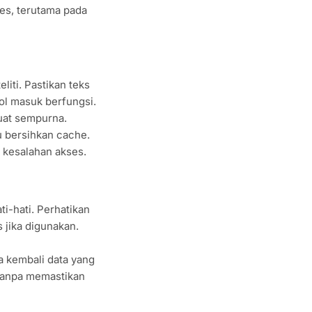
es, terutama pada
liti. Pastikan teks
bol masuk berfungsi.
uat sempurna.
u bersihkan cache.
 kesalahan akses.
i-hati. Perhatikan
s jika digunakan.
sa kembali data yang
tanpa memastikan