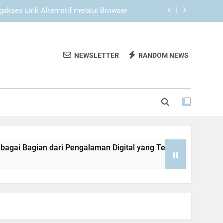
kses Link Alternatif melalui Browser
i Pengalaman Digital yang Terstruktur
Salah Akses dan Tetap Aman Digunakan
NEWSLETTER
RANDOM NEWS
ribadi saat Mengakses TIARA4D Login
ls. Dukungan Dan Networking Untuk Kemajuan Bersama.
kses Link Alternatif melalui Browser
i Pengalaman Digital yang Terstruktur
Salah Akses dan Tetap Aman Digunakan
dari Pengalaman Digital yang Terstruktur
Panduan Log
2 Months Ago