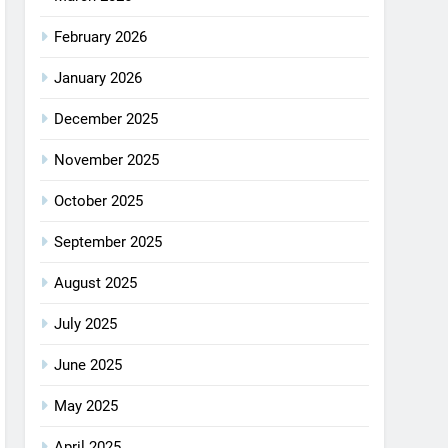
February 2026
January 2026
December 2025
November 2025
October 2025
September 2025
August 2025
July 2025
June 2025
May 2025
April 2025