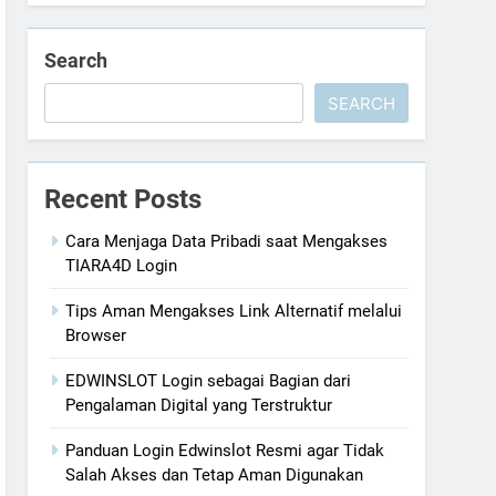
Search
SEARCH
Recent Posts
Cara Menjaga Data Pribadi saat Mengakses
TIARA4D Login
Tips Aman Mengakses Link Alternatif melalui
Browser
EDWINSLOT Login sebagai Bagian dari
Pengalaman Digital yang Terstruktur
Panduan Login Edwinslot Resmi agar Tidak
Salah Akses dan Tetap Aman Digunakan