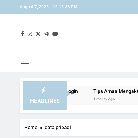
Skip
August 7, 2026
12:15:39 PM
to
content
SV 
Bergabung
ngakses TIARA4D Login
Tips Aman Mengakses Link Alter
1 Month Ago
HEADLINES
Home
data pribadi