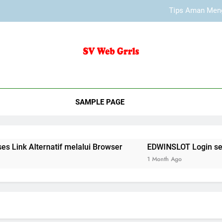
Tips Aman Menga
EDWINSLOT Login sebagai Bagian dar
Panduan Login Edwinslot Resmi agar Tidak 
Web Grrls
Cara Menjaga Data P
lah Dengan Komunitas Perempuan Di Teknologi Di SV Web Grr
Tips Aman Menga
SAMPLE PAGE
EDWINSLOT Login sebagai Bagian dar
Panduan Login Edwinslot Resmi agar Tidak 
natif melalui Browser
EDWINSLOT Login sebagai Bagian 
1 Month Ago