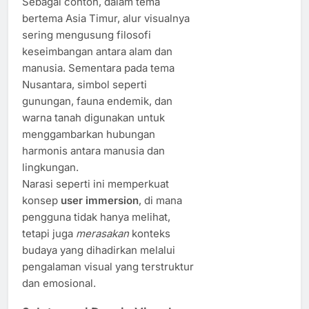
Sebagai contoh, dalam tema
bertema Asia Timur, alur visualnya
sering mengusung filosofi
keseimbangan antara alam dan
manusia. Sementara pada tema
Nusantara, simbol seperti
gunungan, fauna endemik, dan
warna tanah digunakan untuk
menggambarkan hubungan
harmonis antara manusia dan
lingkungan.
Narasi seperti ini memperkuat
konsep
user immersion
, di mana
pengguna tidak hanya melihat,
tetapi juga
merasakan
konteks
budaya yang dihadirkan melalui
pengalaman visual yang terstruktur
dan emosional.