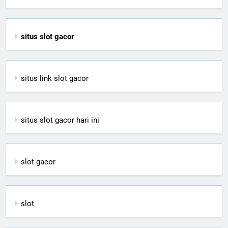
situs slot gacor
situs link slot gacor
situs slot gacor hari ini
slot gacor
slot