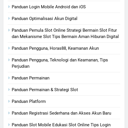
Panduan Login Mobile Android dan iOS
Panduan Optimalisasi Akun Digital
Panduan Pemula Slot Online Strategi Bermain Slot Fitur
dan Mekanisme Slot Tips Bermain Aman Hiburan Digital
Panduan Pengguna, Horas88, Keamanan Akun
Panduan Pengguna, Teknologi dan Keamanan, Tips
Perjudian
Panduan Permainan
Panduan Permainan & Strategi Slot
Panduan Platform
Panduan Registrasi Sederhana dan Akses Akun Baru
Panduan Slot Mobile Edukasi Slot Online Tips Login