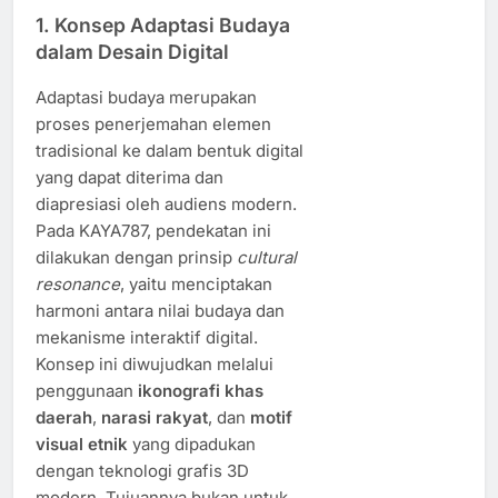
1. Konsep Adaptasi Budaya
dalam Desain Digital
Adaptasi budaya merupakan
proses penerjemahan elemen
tradisional ke dalam bentuk digital
yang dapat diterima dan
diapresiasi oleh audiens modern.
Pada KAYA787, pendekatan ini
dilakukan dengan prinsip
cultural
resonance
, yaitu menciptakan
harmoni antara nilai budaya dan
mekanisme interaktif digital.
Konsep ini diwujudkan melalui
penggunaan
ikonografi khas
daerah
,
narasi rakyat
, dan
motif
visual etnik
yang dipadukan
dengan teknologi grafis 3D
modern. Tujuannya bukan untuk