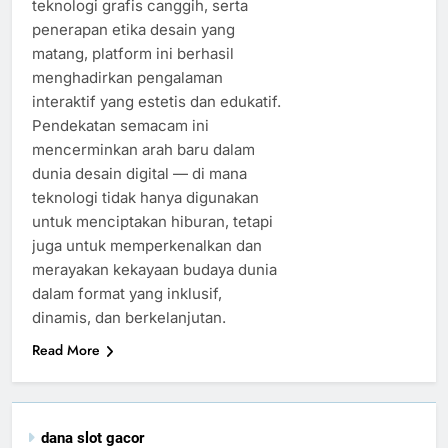
teknologi grafis canggih, serta
penerapan etika desain yang
matang, platform ini berhasil
menghadirkan pengalaman
interaktif yang estetis dan edukatif.
Pendekatan semacam ini
mencerminkan arah baru dalam
dunia desain digital — di mana
teknologi tidak hanya digunakan
untuk menciptakan hiburan, tetapi
juga untuk memperkenalkan dan
merayakan kekayaan budaya dunia
dalam format yang inklusif,
dinamis, dan berkelanjutan.
Read More
dana slot gacor