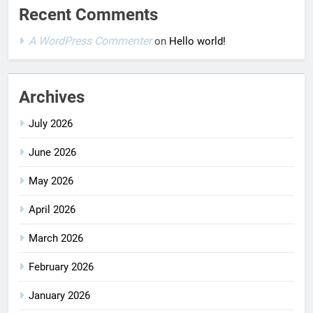
Recent Comments
A WordPress Commenter
on
Hello world!
Archives
July 2026
June 2026
May 2026
April 2026
March 2026
February 2026
January 2026