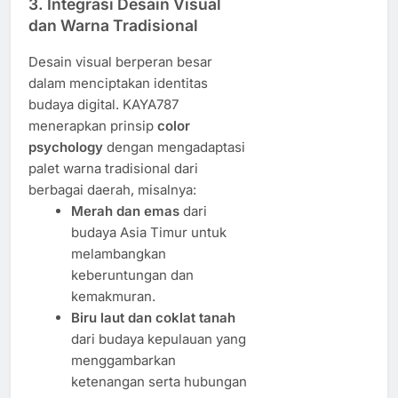
3. Integrasi Desain Visual
dan Warna Tradisional
Desain visual berperan besar
dalam menciptakan identitas
budaya digital. KAYA787
menerapkan prinsip
color
psychology
dengan mengadaptasi
palet warna tradisional dari
berbagai daerah, misalnya:
Merah dan emas
dari
budaya Asia Timur untuk
melambangkan
keberuntungan dan
kemakmuran.
Biru laut dan coklat tanah
dari budaya kepulauan yang
menggambarkan
ketenangan serta hubungan