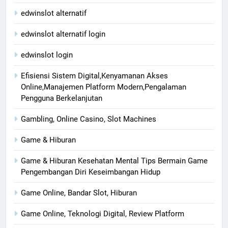
edwinslot alternatif
edwinslot alternatif login
edwinslot login
Efisiensi Sistem Digital,Kenyamanan Akses
Online,Manajemen Platform Modern,Pengalaman
Pengguna Berkelanjutan
Gambling, Online Casino, Slot Machines
Game & Hiburan
Game & Hiburan Kesehatan Mental Tips Bermain Game
Pengembangan Diri Keseimbangan Hidup
Game Online, Bandar Slot, Hiburan
Game Online, Teknologi Digital, Review Platform