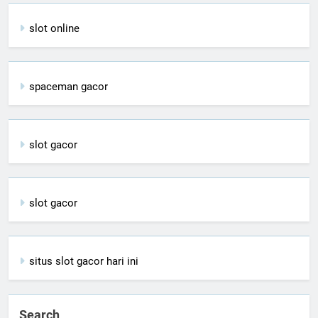
slot online
spaceman gacor
slot gacor
slot gacor
situs slot gacor hari ini
Search