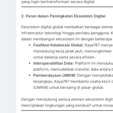
yang ingin bertransformasi secara digital.
2. Peran dalam Peningkatan Ekosistem Digital
Ekosistem digital global melibatkan berbagai elemen
infrastruktur teknologi hingga perilaku pengguna.
dalam membangun ekosistem ini dengan beberapa 
Fasilitasi Kolaborasi Global:
Kaya787 menyed
mendukung kerja jarak jauh, memungkinkan t
untuk bekerja sama secara efisien.
Interoperabilitas Data:
Platform ini mendukun
platform, memudahkan transfer data antara 
Pemberdayaan UMKM:
Dengan menyediakan
terjangkau, Kaya787 membantu usaha kecil
(UMKM) untuk bersaing di pasar global.
Dengan mendukung semua elemen ekosistem digita
menciptakan lingkungan yang kondusif untuk inova