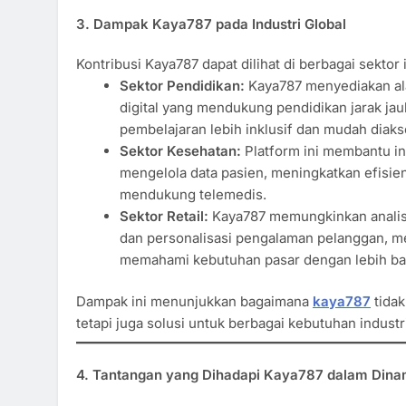
3. Dampak Kaya787 pada Industri Global
Kontribusi Kaya787 dapat dilihat di berbagai sektor 
Sektor Pendidikan:
Kaya787 menyediakan al
digital yang mendukung pendidikan jarak ja
pembelajaran lebih inklusif dan mudah diaks
Sektor Kesehatan:
Platform ini membantu in
mengelola data pasien, meningkatkan efisien
mendukung telemedis.
Sektor Retail:
Kaya787 memungkinkan analis
dan personalisasi pengalaman pelanggan, m
memahami kebutuhan pasar dengan lebih ba
Dampak ini menunjukkan bagaimana
kaya787
tidak
tetapi juga solusi untuk berbagai kebutuhan industri
4. Tantangan yang Dihadapi Kaya787 dalam Dinami