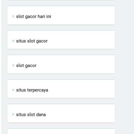
slot gacor hari ini
situs slot gacor
slot gacor
situs terpercaya
situs slot dana