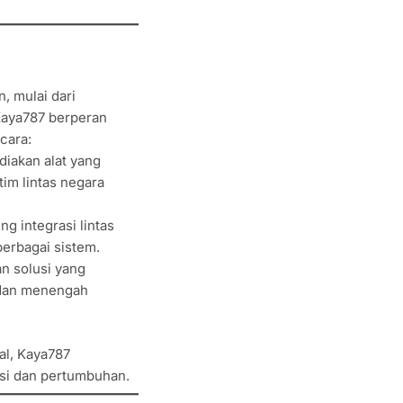
, mulai dari
 Kaya787 berperan
cara:
iakan alat yang
im lintas negara
g integrasi lintas
berbagai sistem.
 solusi yang
 dan menengah
l, Kaya787
si dan pertumbuhan.