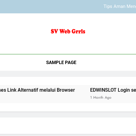
Tips Aman Menga
EDWINSLOT Login sebagai Bagian dar
Panduan Login Edwinslot Resmi agar Tidak 
Web Grrls
Cara Menjaga Data P
lah Dengan Komunitas Perempuan Di Teknologi Di SV Web Grr
Tips Aman Menga
SAMPLE PAGE
EDWINSLOT Login sebagai Bagian dar
Panduan Login Edwinslot Resmi agar Tidak 
ternatif melalui Browser
EDWINSLOT Login sebagai Bagi
1 Month Ago