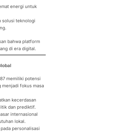
mat energi untuk
 solusi teknologi
ng.
ikan bahwa platform
g di era digital.
lobal
87 memiliki potensi
g menjadi fokus masa
tkan kecerdasan
ik dan prediktif.
sar internasional
tuhan lokal.
pada personalisasi