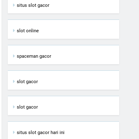
situs slot gacor
slot online
spaceman gacor
slot gacor
slot gacor
situs slot gacor hari ini