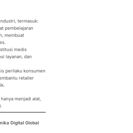
industri, termasuk:
at pembelajaran
uh, membuat
es.
stitusi medis
si layanan, dan
is perilaku konsumen
embantu retailer
ik.
 hanya menjadi alat,
.
ka Digital Global