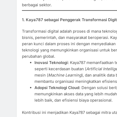
berbagai sektor.
1. Kaya787 sebagai Penggerak Transformasi Digit
Transformasi digital adalah proses di mana teknol
bisnis, pemerintah, dan masyarakat beroperasi. K
peran kunci dalam proses ini dengan menyediakan 
teknologi yang memungkinkan organisasi untuk be
perubahan global.
Inovasi Teknologi:
Kaya787 memanfaatkan te
seperti kecerdasan buatan (
Artificial Intelli
mesin (
Machine Learning
), dan analitik data 
membantu organisasi meningkatkan efisiensi
Adopsi Teknologi Cloud:
Dengan solusi berb
memungkinkan akses data yang lebih mudah,
lebih baik, dan efisiensi biaya operasional.
Kontribusi ini menjadikan Kaya787 sebagai mitra u