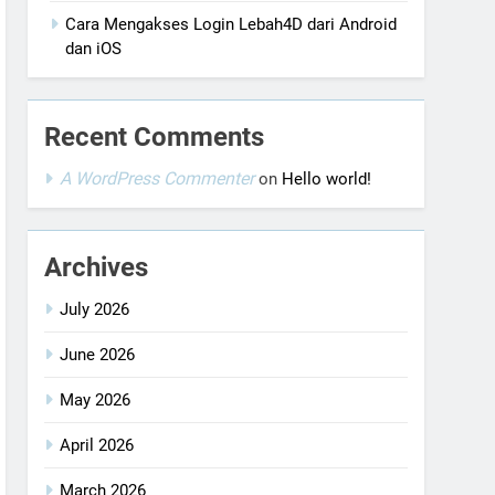
Cara Mengakses Login Lebah4D dari Android
dan iOS
Recent Comments
A WordPress Commenter
on
Hello world!
Archives
July 2026
June 2026
May 2026
April 2026
March 2026