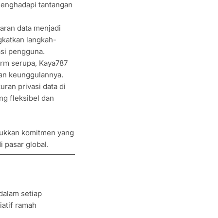
menghadapi tantangan
aran data menjadi
katkan langkah-
si pengguna.
rm serupa, Kaya787
an keunggulannya.
ran privasi data di
g fleksibel dan
njukkan komitmen yang
 pasar global.
dalam setiap
atif ramah