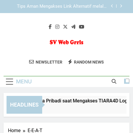
Skip
EDWINSLOT Login sebagai Bagian dari
to
Pengalaman Digital yang Terstruktur
content
Panduan Login Edwinslot Resmi agar Tidak Salah
Akses dan Tetap Aman Digunakan
Cara Menjaga Data Pribadi saat Mengakses
TIARA4D Login
Tips Aman Mengakses Link Alternatif melalui
Browser
SV Web Grrls
Bergabunglah Dengan Komunitas
EDWINSLOT Login sebagai Bagian dari
NEWSLETTER
RANDOM NEWS
Pengalaman Digital yang Terstruktur
Perempuan Di Teknologi Di SV Web
Panduan Login Edwinslot Resmi agar Tidak Salah
Grrls. Dukungan Dan Networking Untuk
Akses dan Tetap Aman Digunakan
MENU
Kemajuan Bersama.
ra Menjaga Data Pribadi saat Mengakses TIARA4D Login
HEADLINES
Month Ago
Home
E-E-A-T