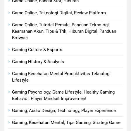
Game Online, Bandar Slot, Hiburan
Game Online, Teknologi Digital, Review Platform
Game Online, Tutorial Pemula, Panduan Teknologi,
Keamanan Akun, Tips & Trik, Hiburan Digital, Panduan
Browser
Gaming Culture & Esports
Gaming History & Analysis
Gaming Kesehatan Mental Produktivitas Teknologi
Lifestyle
Gaming Psychology, Game Lifestyle, Healthy Gaming
Behavior, Player Mindset Improvement
Gaming, Audio Design, Technology, Player Experience
Gaming, Kesehatan Mental, Tips Gaming, Strategi Game