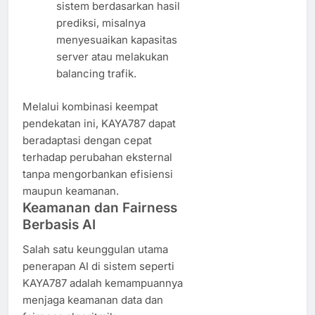
sistem berdasarkan hasil
prediksi, misalnya
menyesuaikan kapasitas
server atau melakukan
balancing trafik.
Melalui kombinasi keempat
pendekatan ini, KAYA787 dapat
beradaptasi dengan cepat
terhadap perubahan eksternal
tanpa mengorbankan efisiensi
maupun keamanan.
Keamanan dan Fairness
Berbasis AI
Salah satu keunggulan utama
penerapan AI di sistem seperti
KAYA787 adalah kemampuannya
menjaga keamanan data dan