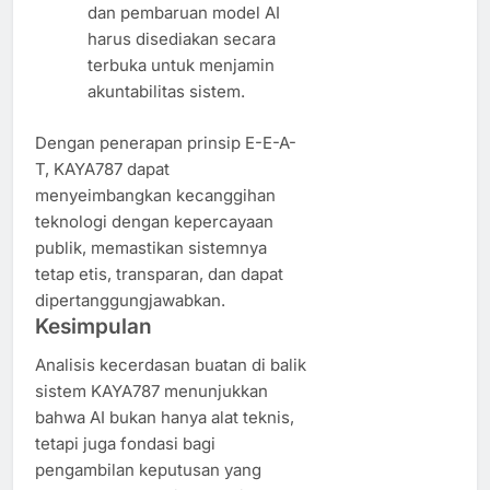
dan pembaruan model AI
harus disediakan secara
terbuka untuk menjamin
akuntabilitas sistem.
Dengan penerapan prinsip E-E-A-
T, KAYA787 dapat
menyeimbangkan kecanggihan
teknologi dengan kepercayaan
publik, memastikan sistemnya
tetap etis, transparan, dan dapat
dipertanggungjawabkan.
Kesimpulan
Analisis kecerdasan buatan di balik
sistem KAYA787 menunjukkan
bahwa AI bukan hanya alat teknis,
tetapi juga fondasi bagi
pengambilan keputusan yang