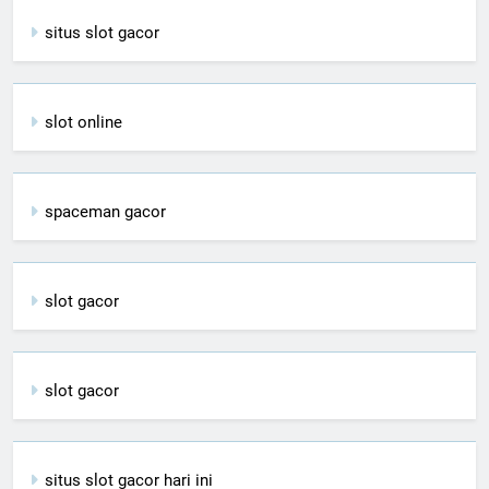
situs slot gacor
slot online
spaceman gacor
slot gacor
slot gacor
situs slot gacor hari ini