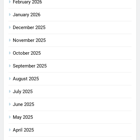
February 2026
January 2026
December 2025
November 2025
October 2025
September 2025
August 2025
July 2025
June 2025
May 2025
April 2025