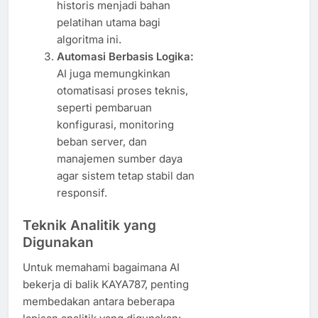
historis menjadi bahan
pelatihan utama bagi
algoritma ini.
Automasi Berbasis Logika:
AI juga memungkinkan
otomatisasi proses teknis,
seperti pembaruan
konfigurasi, monitoring
beban server, dan
manajemen sumber daya
agar sistem tetap stabil dan
responsif.
Teknik Analitik yang
Digunakan
Untuk memahami bagaimana AI
bekerja di balik KAYA787, penting
membedakan antara beberapa