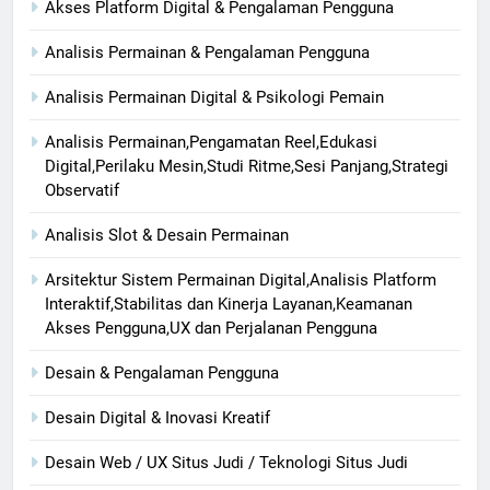
Akses Platform Digital & Pengalaman Pengguna
Analisis Permainan & Pengalaman Pengguna
Analisis Permainan Digital & Psikologi Pemain
Analisis Permainan,Pengamatan Reel,Edukasi
Digital,Perilaku Mesin,Studi Ritme,Sesi Panjang,Strategi
Observatif
Analisis Slot & Desain Permainan
Arsitektur Sistem Permainan Digital,Analisis Platform
Interaktif,Stabilitas dan Kinerja Layanan,Keamanan
Akses Pengguna,UX dan Perjalanan Pengguna
Desain & Pengalaman Pengguna
Desain Digital & Inovasi Kreatif
Desain Web / UX Situs Judi / Teknologi Situs Judi