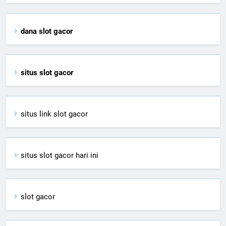
dana slot gacor
situs slot gacor
situs link slot gacor
situs slot gacor hari ini
slot gacor