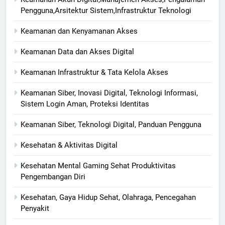
Pengguna,Arsitektur Sistem,Infrastruktur Teknologi
Keamanan dan Kenyamanan Akses
Keamanan Data dan Akses Digital
Keamanan Infrastruktur & Tata Kelola Akses
Keamanan Siber, Inovasi Digital, Teknologi Informasi,
Sistem Login Aman, Proteksi Identitas
Keamanan Siber, Teknologi Digital, Panduan Pengguna
Kesehatan & Aktivitas Digital
Kesehatan Mental Gaming Sehat Produktivitas
Pengembangan Diri
Kesehatan, Gaya Hidup Sehat, Olahraga, Pencegahan
Penyakit