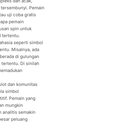
mpleks dan acak,
a tersembunyi. Pemain
u uji coba gratis
rapa pemain
usan spin untuk
tertentu.
ahasia seperti simbol
tentu. Misalnya, ada
 berada di gulungan
ertentu. Di sinilah
n—memadukan
slot dan komunitas
la simbol
tif. Pemain yang
an mungkin
n analitis semakin
besar peluang