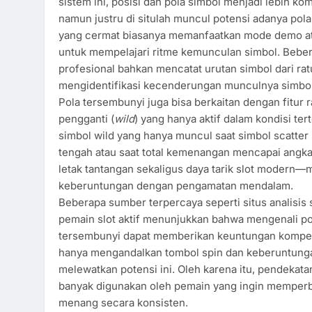
sistem ini, posisi dan pola simbol menjadi lebih ko
namun justru di situlah muncul potensi adanya pol
yang cermat biasanya memanfaatkan mode demo ata
untuk mempelajari ritme kemunculan simbol. Bebe
profesional bahkan mencatat urutan simbol dari rat
mengidentifikasi kecenderungan munculnya simbol 
Pola tersembunyi juga bisa berkaitan dengan fitur r
pengganti (
wild
) yang hanya aktif dalam kondisi ter
simbol wild yang hanya muncul saat simbol scatter
tengah atau saat total kemenangan mencapai angka t
letak tantangan sekaligus daya tarik slot moder
keberuntungan dengan pengamatan mendalam.
Beberapa sumber terpercaya seperti situs analisis 
pemain slot aktif menunjukkan bahwa mengenali po
tersembunyi dapat memberikan keuntungan kompeti
hanya mengandalkan tombol spin dan keberuntung
melewatkan potensi ini. Oleh karena itu, pendekata
banyak digunakan oleh pemain yang ingin memper
menang secara konsisten.