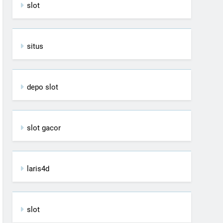
slot
situs
depo slot
slot gacor
laris4d
slot