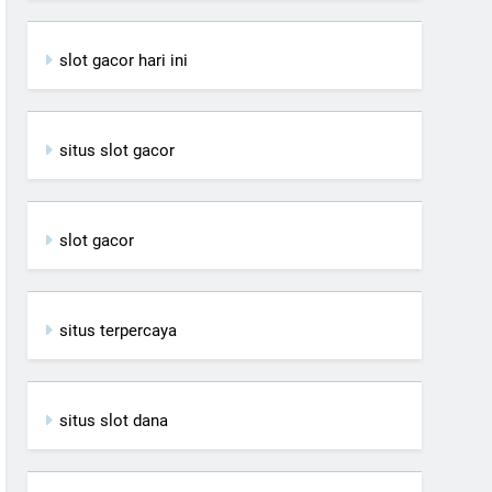
slot gacor hari ini
situs slot gacor
slot gacor
situs terpercaya
situs slot dana