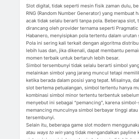
Slot digital, tidak seperti mesin fisik zaman dulu, 
RNG (Random Number Generator) yang membuat ha
acak tidak selalu berarti tanpa pola. Beberapa slot,
dirancang oleh provider ternama seperti Pragmatic 
Habanero, menyisipkan pola tertentu dalam urutan
Pola ini sering kali terkait dengan algoritma distr
lebih luas dan, jika dikenali, dapat membantu pema
momen terbaik untuk bertaruh lebih besar.
Simbol tersembunyi tidak selalu berarti simbol yang 
melainkan simbol yang jarang muncul tetapi memili
ketika berada dalam posisi yang tepat. Misalnya, 
slot bertema petualangan, simbol tertentu hanya m
kombinasi simbol minor tertentu terbentuk sebelu
menyebut ini sebagai “pemancing”, karena simbol-s
memancing munculnya simbol berbayar tinggi atau 
tersembunyi.
Selain itu, beberapa game slot modern menggunak
atau
ways to win
yang tidak mengandalkan payline 