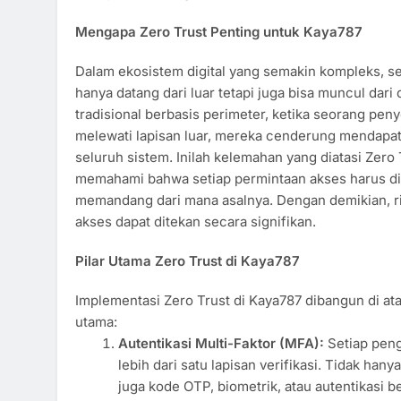
Mengapa Zero Trust Penting untuk Kaya787
Dalam ekosistem digital yang semakin kompleks, se
hanya datang dari luar tetapi juga bisa muncul dar
tradisional berbasis perimeter, ketika seorang pen
melewati lapisan luar, mereka cenderung mendapat
seluruh sistem. Inilah kelemahan yang diatasi Zero
memahami bahwa setiap permintaan akses harus div
memandang dari mana asalnya. Dengan demikian, r
akses dapat ditekan secara signifikan.
Pilar Utama Zero Trust di Kaya787
Implementasi Zero Trust di Kaya787 dibangun di ata
utama:
Autentikasi Multi-Faktor (MFA):
Setiap peng
lebih dari satu lapisan verifikasi. Tidak hany
juga kode OTP, biometrik, atau autentikasi b