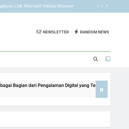
kses Link Alternatif melalui Browser
i Pengalaman Digital yang Terstruktur
Salah Akses dan Tetap Aman Digunakan
NEWSLETTER
RANDOM NEWS
ribadi saat Mengakses TIARA4D Login
ls. Dukungan Dan Networking Untuk Kemajuan Bersama.
kses Link Alternatif melalui Browser
i Pengalaman Digital yang Terstruktur
Salah Akses dan Tetap Aman Digunakan
 dari Pengalaman Digital yang Terstruktur
Panduan Log
2 Months Ago