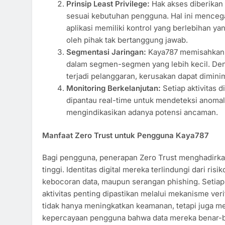
Prinsip Least Privilege:
Hak akses diberikan
sesuai kebutuhan pengguna. Hal ini menceg
aplikasi memiliki kontrol yang berlebihan ya
oleh pihak tak bertanggung jawab.
Segmentasi Jaringan:
Kaya787 memisahkan 
dalam segmen-segmen yang lebih kecil. Deng
terjadi pelanggaran, kerusakan dapat diminima
Monitoring Berkelanjutan:
Setiap aktivitas di
dipantau real-time untuk mendeteksi anomal
mengindikasikan adanya potensi ancaman.
Manfaat Zero Trust untuk Pengguna Kaya787
Bagi pengguna, penerapan Zero Trust menghadirka
tinggi. Identitas digital mereka terlindungi dari ris
kebocoran data, maupun serangan phishing. Setiap i
aktivitas penting dipastikan melalui mekanisme verifi
tidak hanya meningkatkan keamanan, tetapi juga 
kepercayaan pengguna bahwa data mereka benar-be