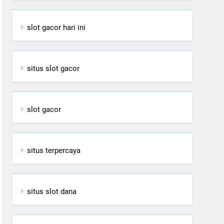
slot gacor hari ini
situs slot gacor
slot gacor
situs terpercaya
situs slot dana