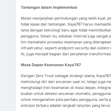
Tantangan dalam Implementasi
Meski menjanjikan perlindungan yang lebih kuat, p
tidak lepas dari tantangan. Kaya787 harus memastik
lama dengan teknologi baru agar tidak menimbulk
pengguna. Selain itu, edukasi internal juga sangat 
tim memahami prosedur keamanan yang diterapkan.
infrastruktur, seperti endpoint security dan sistem
AI, juga menjadi bagian dari perjalanan transformasi 
Masa Depan Keamanan Kaya787
Dengan Zero Trust sebagai strategi utama, Kaya787
melindungi diri dari ancaman saat ini, tetapi juga 
menghadapi tren keamanan di masa depan. Integra
buatan untuk deteksi ancaman otomatis, pengguna
untuk menganalisis pola perilaku pengguna, serta 
enkripsi terbaru adalah langkah lanjutan yang teru