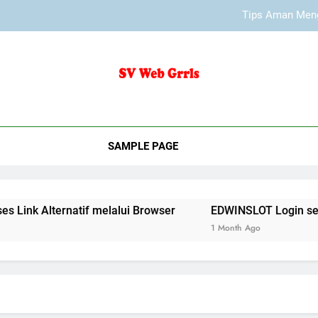
Tips Aman Menga
EDWINSLOT Login sebagai Bagian dar
Panduan Login Edwinslot Resmi agar Tidak 
Web Grrls
Cara Menjaga Data P
lah Dengan Komunitas Perempuan Di Teknologi Di SV Web Grr
Tips Aman Menga
SAMPLE PAGE
EDWINSLOT Login sebagai Bagian dar
Panduan Login Edwinslot Resmi agar Tidak 
natif melalui Browser
EDWINSLOT Login sebagai Bagian
1 Month Ago