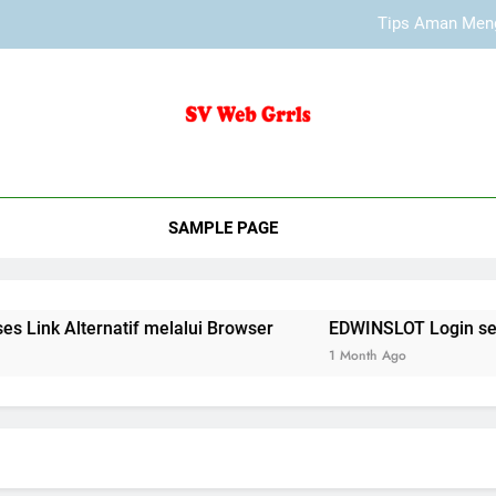
Tips Aman Menga
EDWINSLOT Login sebagai Bagian dar
Panduan Login Edwinslot Resmi agar Tidak 
Web Grrls
Cara Menjaga Data P
lah Dengan Komunitas Perempuan Di Teknologi Di SV Web Grr
Tips Aman Menga
SAMPLE PAGE
EDWINSLOT Login sebagai Bagian dar
Panduan Login Edwinslot Resmi agar Tidak 
natif melalui Browser
EDWINSLOT Login sebagai Bagian 
1 Month Ago