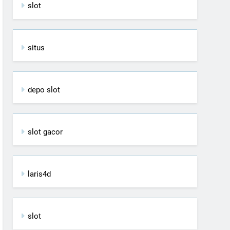
slot
situs
depo slot
slot gacor
laris4d
slot