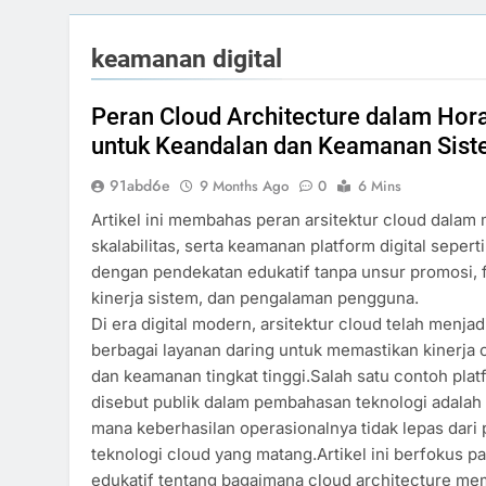
keamanan digital
Peran Cloud Architecture dalam Hor
untuk Keandalan dan Keamanan Sis
91abd6e
9 Months Ago
0
6 Mins
Artikel ini membahas peran arsitektur cloud dalam 
skalabilitas, serta keamanan platform digital seper
dengan pendekatan edukatif tanpa unsur promosi, f
kinerja sistem, dan pengalaman pengguna.
Di era digital modern, arsitektur cloud telah menja
berbagai layanan daring untuk memastikan kinerja op
dan keamanan tingkat tinggi.Salah satu contoh pla
disebut publik dalam pembahasan teknologi adalah
mana keberhasilan operasionalnya tidak lepas dari
teknologi cloud yang matang.Artikel ini berfokus p
edukatif tentang bagaimana cloud architecture mem