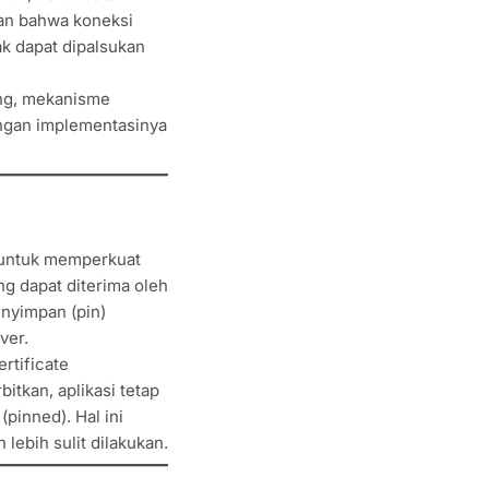
kan bahwa koneksi
ak dapat dipalsukan
ing, mekanisme
angan implementasinya
n untuk memperkuat
g dapat diterima oleh
enyimpan (pin)
ver.
ertificate
bitkan, aplikasi tetap
pinned). Hal ini
 lebih sulit dilakukan.