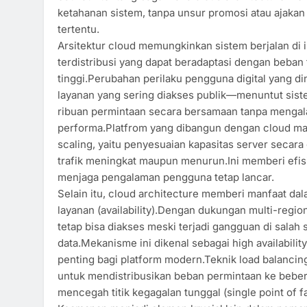
ketahanan sistem, tanpa unsur promosi atau ajaka
tertentu.
Arsitektur cloud memungkinkan sistem berjalan di i
terdistribusi yang dapat beradaptasi dengan beban 
tinggi.Perubahan perilaku pengguna digital yang 
layanan yang sering diakses publik—menuntut si
ribuan permintaan secara bersamaan tanpa menga
performa.Platfrom yang dibangun dengan cloud m
scaling, yaitu penyesuaian kapasitas server secara 
trafik meningkat maupun menurun.Ini memberi efisi
menjaga pengalaman pengguna tetap lancar.
Selain itu, cloud architecture memberi manfaat dal
layanan (availability).Dengan dukungan multi-regi
tetap bisa diakses meski terjadi gangguan di salah 
data.Mekanisme ini dikenal sebagai high availabilit
penting bagi platform modern.Teknik load balancin
untuk mendistribusikan beban permintaan ke bebe
mencegah titik kegagalan tunggal (single point of fa