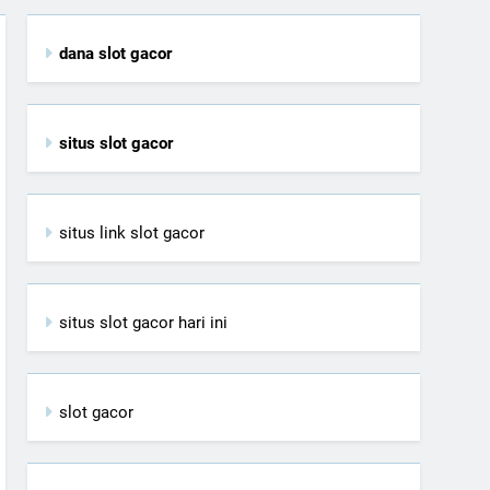
dana slot gacor
situs slot gacor
situs link slot gacor
situs slot gacor hari ini
slot gacor