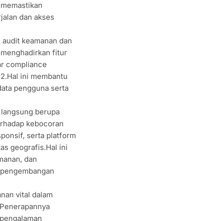
i memastikan
rjalan dan akses
g audit keamanan dan
 menghadirkan fitur
dar compliance
 2.Hal ini membantu
 data pengguna serta
 langsung berupa
terhadap kebocoran
ponsif, serta platform
s geografis.Hal ini
amanan, dan
m pengembangan
nan vital dalam
.Penerapannya
a pengalaman