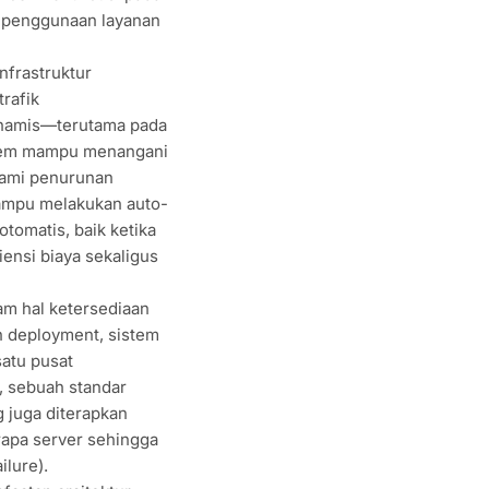
n penggunaan layanan
nfrastruktur
trafik
dinamis—terutama pada
stem mampu menangani
lami penurunan
ampu melakukan auto-
otomatis, baik ketika
ensi biaya sekaligus
am hal ketersediaan
on deployment, sistem
satu pusat
y, sebuah standar
g juga diterapkan
rapa server sehingga
ilure).