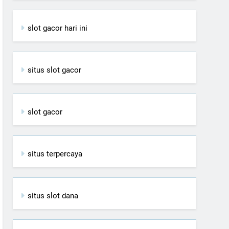
slot gacor hari ini
situs slot gacor
slot gacor
situs terpercaya
situs slot dana