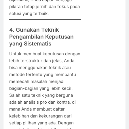
pikiran tetap jernih dan fokus pada
solusi yang terbaik.
4. Gunakan Teknik
Pengambilan Keputusan
yang Sistematis
Untuk membuat keputusan dengan
lebih terstruktur dan jelas, Anda
bisa menggunakan teknik atau
metode tertentu yang membantu
memecah masalah menjadi
bagian-bagian yang lebih kecil.
Salah satu teknik yang berguna
adalah analisis pro dan kontra, di
mana Anda membuat daftar
kelebihan dan kekurangan dari
setiap pilihan yang ada. Dengan