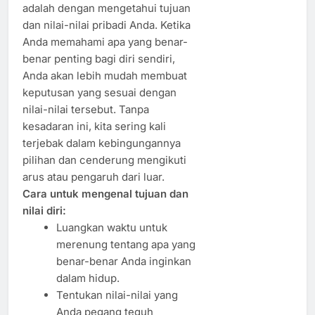
adalah dengan mengetahui tujuan
dan nilai-nilai pribadi Anda. Ketika
Anda memahami apa yang benar-
benar penting bagi diri sendiri,
Anda akan lebih mudah membuat
keputusan yang sesuai dengan
nilai-nilai tersebut. Tanpa
kesadaran ini, kita sering kali
terjebak dalam kebingungannya
pilihan dan cenderung mengikuti
arus atau pengaruh dari luar.
Cara untuk mengenal tujuan dan
nilai diri:
Luangkan waktu untuk
merenung tentang apa yang
benar-benar Anda inginkan
dalam hidup.
Tentukan nilai-nilai yang
Anda pegang teguh