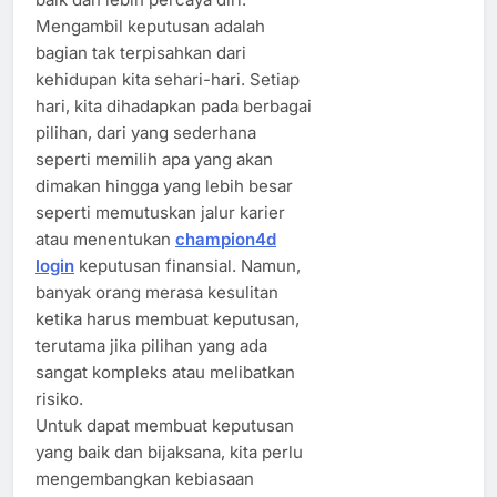
Mengambil keputusan adalah
bagian tak terpisahkan dari
kehidupan kita sehari-hari. Setiap
hari, kita dihadapkan pada berbagai
pilihan, dari yang sederhana
seperti memilih apa yang akan
dimakan hingga yang lebih besar
seperti memutuskan jalur karier
atau menentukan
champion4d
login
keputusan finansial. Namun,
banyak orang merasa kesulitan
ketika harus membuat keputusan,
terutama jika pilihan yang ada
sangat kompleks atau melibatkan
risiko.
Untuk dapat membuat keputusan
yang baik dan bijaksana, kita perlu
mengembangkan kebiasaan