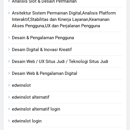
Analisis Slot & Desain Permainan
Arsitektur Sistem Permainan Digital,Analisis Platform
Interaktif,Stabilitas dan Kinerja Layanan,Keamanan
Akses Pengguna,UX dan Perjalanan Pengguna
Desain & Pengalaman Pengguna
Desain Digital & Inovasi Kreatif
Desain Web / UX Situs Judi / Teknologi Situs Judi
Desain Web & Pengalaman Digital
edwinslot
edwinslot alternatif
edwinslot alternatif login
edwinslot login