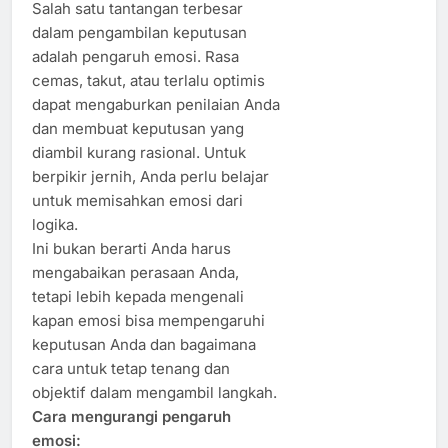
Salah satu tantangan terbesar
dalam pengambilan keputusan
adalah pengaruh emosi. Rasa
cemas, takut, atau terlalu optimis
dapat mengaburkan penilaian Anda
dan membuat keputusan yang
diambil kurang rasional. Untuk
berpikir jernih, Anda perlu belajar
untuk memisahkan emosi dari
logika.
Ini bukan berarti Anda harus
mengabaikan perasaan Anda,
tetapi lebih kepada mengenali
kapan emosi bisa mempengaruhi
keputusan Anda dan bagaimana
cara untuk tetap tenang dan
objektif dalam mengambil langkah.
Cara mengurangi pengaruh
emosi: