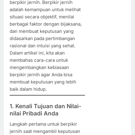
berpikir jernih. Berpikir jernih
adalah kemampuan untuk melihat
situasi secara objektif, menilai
berbagai faktor dengan bijaksana,
dan membuat keputusan yang
didasarkan pada pertimbangan
rasional dan intuisi yang sehat.
Dalam artikel ini, kita akan
membahas cara-cara untuk
mengembangkan kebiasaan
berpikir jernih agar Anda bisa
membuat keputusan yang lebih
baik dalam hidup.
1. Kenali Tujuan dan Nilai-
nilai Pribadi Anda
Langkah pertama untuk berpikir
jernih saat mengambil keputusan