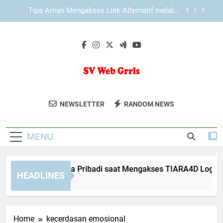
Skip
EDWINSLOT Login sebagai Bagian dari
to
Pengalaman Digital yang Terstruktur
content
Panduan Login Edwinslot Resmi agar Tidak Salah
Akses dan Tetap Aman Digunakan
Cara Menjaga Data Pribadi saat Mengakses
TIARA4D Login
Tips Aman Mengakses Link Alternatif melalui
Browser
SV Web Grrls
Bergabunglah Dengan Komunitas
EDWINSLOT Login sebagai Bagian dari
NEWSLETTER
RANDOM NEWS
Pengalaman Digital yang Terstruktur
Perempuan Di Teknologi Di SV Web
Panduan Login Edwinslot Resmi agar Tidak Salah
Grrls. Dukungan Dan Networking Untuk
Akses dan Tetap Aman Digunakan
MENU
Kemajuan Bersama.
ra Menjaga Data Pribadi saat Mengakses TIARA4D Login
HEADLINES
Weeks Ago
Home
kecerdasan emosional