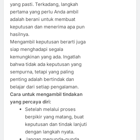
yang pasti. Terkadang, langkah
pertama yang perlu Anda ambil
adalah berani untuk membuat
keputusan dan menerima apa pun
hasilnya.
Mengambil keputusan berarti juga
siap menghadapi segala
kemungkinan yang ada. Ingatlah
bahwa tidak ada keputusan yang
sempurna, tetapi yang paling
penting adalah bertindak dan
belajar dari setiap pengalaman.
Cara untuk mengambil tindakan
yang percaya diri:
Setelah melalui proses
berpikir yang matang, buat
keputusan dan tindak lanjuti
dengan langkah nyata.
Jangan menunda-nunda