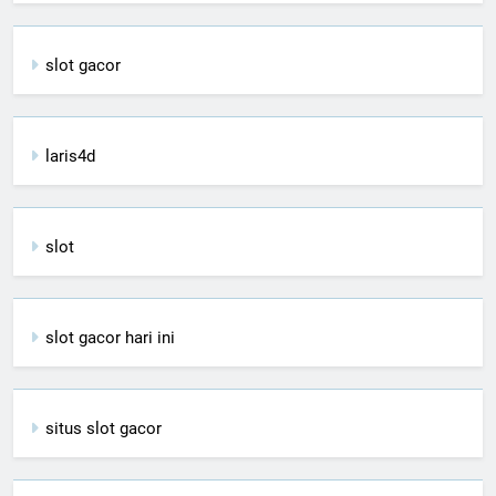
slot gacor
laris4d
slot
slot gacor hari ini
situs slot gacor