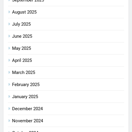
August 2025
July 2025
June 2025
May 2025
April 2025
March 2025
February 2025
January 2025
December 2024
November 2024