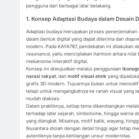
pengguna dari berbagai latar belakang.
1. Konsep Adaptasi Budaya dalam Desain Di
Adaptasi budaya merupakan proses penerjemahan e
dalam bentuk digital yang dapat diterima dan diapre
modern. Pada KAYA787, pendekatan ini dilakukan d
resonance
, yaitu menciptakan harmoni antara nilai
mekanisme interaktif digital.
Konsep ini diwujudkan melalui penggunaan
ikonogr
narasi rakyat
, dan
motif visual etnik
yang dipaduka
grafis 3D modern. Tujuannya bukan untuk memodif
tetapi untuk mengangkatnya ke ranah visual yang le
mudah diakses.
Dalam praktiknya, setiap tema dikembangkan melal
terhadap latar sejarah, simbolisme, hingga warna 
yang diangkat. Misalnya, motif batik, wayang, hing
Nusantara diolah dengan detail tinggi agar tetap me
autentiknya tanpa kehilangan unsur modernitas.