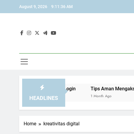
Skip
August 9, 2026
9:11:37 AM
to
content
SV 
Bergabung
ngakses TIARA4D Login
Tips Aman Mengakses Link Alter
1 Month Ago
HEADLINES
Home
kreativitas digital