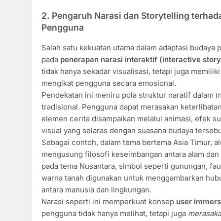
2. Pengaruh Narasi dan Storytelling terh
Pengguna
Salah satu kekuatan utama dalam adaptasi budaya 
pada
penerapan narasi interaktif (interactive story
tidak hanya sekadar visualisasi, tetapi juga memiliki
mengikat pengguna secara emosional.
Pendekatan ini meniru pola struktur naratif dalam m
tradisional. Pengguna dapat merasakan keterlibata
elemen cerita disampaikan melalui animasi, efek sua
visual yang selaras dengan suasana budaya tersebu
Sebagai contoh, dalam tema bertema Asia Timur, al
mengusung filosofi keseimbangan antara alam dan
pada tema Nusantara, simbol seperti gunungan, fa
warna tanah digunakan untuk menggambarkan hub
antara manusia dan lingkungan.
Narasi seperti ini memperkuat konsep
user immers
pengguna tidak hanya melihat, tetapi juga
merasak