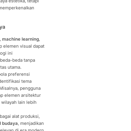
ya estetika, tetapi
g memperkenalkan
aya
,
machine learning
,
p elemen visual dapat
ogi ini
rbeda-beda tanpa
itas utama.
pola preferensi
dentifikasi tema
 Misalnya, pengguna
ap elemen arsitektur
wilayah lain lebih
bagai alat produksi,
al budaya
, menjadikan
relevan di era modern.