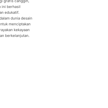
gi grafis canggih,
ini berhasil
n edukatif.
dalam dunia desain
 untuk menciptakan
erayakan kekayaan
dan berkelanjutan.