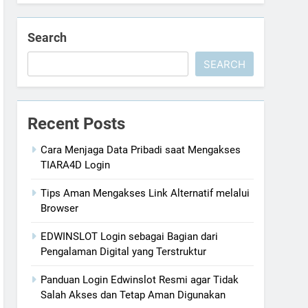
Search
SEARCH
Recent Posts
Cara Menjaga Data Pribadi saat Mengakses
TIARA4D Login
Tips Aman Mengakses Link Alternatif melalui
Browser
EDWINSLOT Login sebagai Bagian dari
Pengalaman Digital yang Terstruktur
Panduan Login Edwinslot Resmi agar Tidak
Salah Akses dan Tetap Aman Digunakan