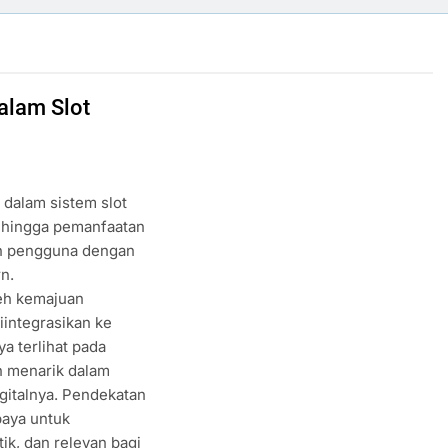
alam Slot
dalam sistem slot
, hingga pemanfaatan
an pengguna dengan
n.
leh kemajuan
iintegrasikan ke
ya terlihat pada
n menarik dalam
igitalnya. Pendekatan
paya untuk
k, dan relevan bagi