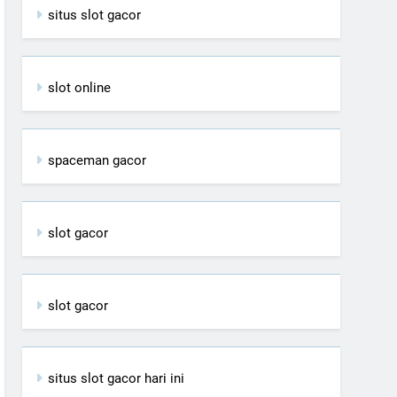
situs slot gacor
slot online
spaceman gacor
slot gacor
slot gacor
situs slot gacor hari ini