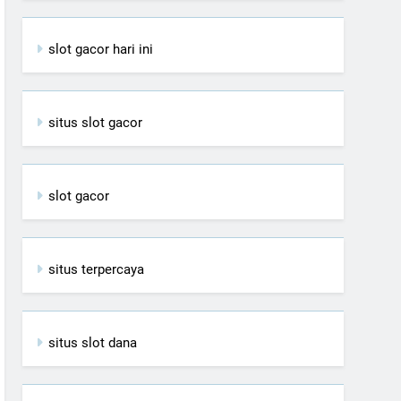
slot gacor hari ini
situs slot gacor
slot gacor
situs terpercaya
situs slot dana