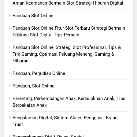
Aman Keamanan Bermain Slot Strategi Hiburan Digital
Panduan Slot Online
Panduan Slot Online Fitur Slot Terbaru Strategi Bermain
Edukasi Slot Digital Tips Pemain
Panduan Slot Online, Strategi Slot Profesional, Tips &
Trik Gaming, Optimasi Peluang Menang, Gaming &
Hiburan
Panduan, Perjudian Online
Panduan, Slot Online
Parenting, Perkembangan Anak, Kedisiplinan Anak, Tips
Berpakaian Anak
Pengalaman Digital, Sistem Akses Pengguna, Brand
Trust
Pengembangan Diri & Relasi Sosial