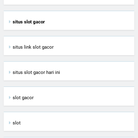
situs slot gacor
situs link slot gacor
situs slot gacor hari ini
slot gacor
slot