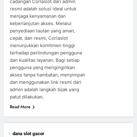
cadangan Corlaslot dari admin
resmi adalah solusi ideal untuk
menjaga kenyamanan dan
keberlanjutan akses. Melalui
penyediaan tautan yang aman,
cepat, dan resmi, Corlaslot
menunjukkan komitmen tinggi
terhadap perlindungan pengguna
dan kualitas layanan. Bagi setiap
pengguna yang menginginkan
akses tanpa hambatan, menyimpan
dan menggunakan link resmi dari
admin adalah langkah bijak yang
patut dilakukan.
Read More
dana slot gacor