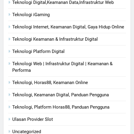
Teknologi Digital,Keamanan Data,Infrastruktur Web
Teknologi iGaming
Teknologi Internet, Keamanan Digital, Gaya Hidup Online
Teknologi Keamanan & Infrastruktur Digital
Teknologi Platform Digital
Teknologi Web | Infrastruktur Digital | Keamanan &
Performa
Teknologi, Horas88, Keamanan Online
Teknologi, Keamanan Digital, Panduan Pengguna
Teknologi, Platform Horas88, Panduan Pengguna
Ulasan Provider Slot
Uncategorized