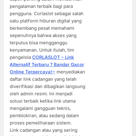
pengalaman terbaik bagi para
pengguna. Corlaslot sebagai salah
satu platform hiburan digital yang
berkembang pesat memahami
sepenuhnya bahwa akses yang
terputus bisa mengganggu
kenyamanan. Untuk itulah, tim
pengelola
CORLASLOT – Link
Alternatif Terbaru ? Bandar Gacor
Online Terpercaya!~
menyediakan
daftar link cadangan yang telah
diverifikasi dan dibagikan langsung
oleh admin resmi. Ini menjadi
solusi terbaik ketika link utama
mengalami gangguan teknis,
pemblokiran, atau sedang dalam
proses pemeliharaan sistem.
Link cadangan atau yang sering