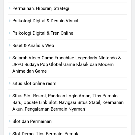
Permainan, Hiburan, Strategi
Psikologi Digital & Desain Visual
Psikologi Digital & Tren Online
Riset & Analisis Web
Sejarah Video Game Franchise Legendaris Nintendo &
JRPG Budaya Pop Global Game Klasik dan Modern
Anime dan Game
situs slot online resmi
Situs Slot Resmi, Panduan Login Aman, Tips Pemain
Baru, Update Link Slot, Navigasi Situs Stabil, Keamanan
Akun, Pengalaman Bermain Nyaman
Slot dan Permainan
Slot Demo, Tips Bermain, Pemula