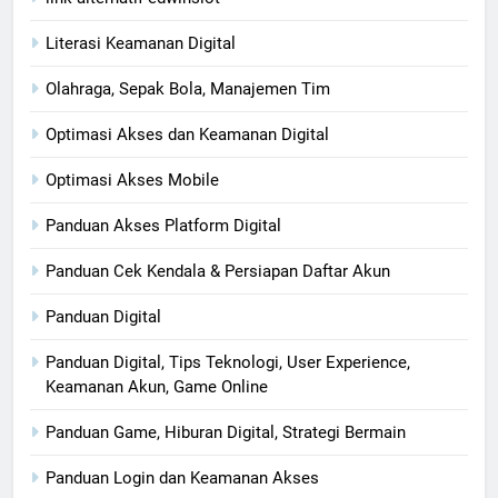
Literasi Keamanan Digital
Olahraga, Sepak Bola, Manajemen Tim
Optimasi Akses dan Keamanan Digital
Optimasi Akses Mobile
Panduan Akses Platform Digital
Panduan Cek Kendala & Persiapan Daftar Akun
Panduan Digital
Panduan Digital, Tips Teknologi, User Experience,
Keamanan Akun, Game Online
Panduan Game, Hiburan Digital, Strategi Bermain
Panduan Login dan Keamanan Akses