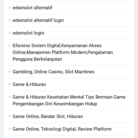
edwinslot alternatif
edwinslot alternatif login
edwinslot login
Efisiensi Sistem Digital,Kenyamanan Akses
Online,Manajemen Platform Modern,Pengalaman
Pengguna Berkelanjutan
Gambling, Online Casino, Slot Machines
Game & Hiburan
Game & Hiburan Kesehatan Mental Tips Bermain Game
Pengembangan Diri Keseimbangan Hidup
Game Online, Bandar Slot, Hiburan
Game Online, Teknologi Digital, Review Platform