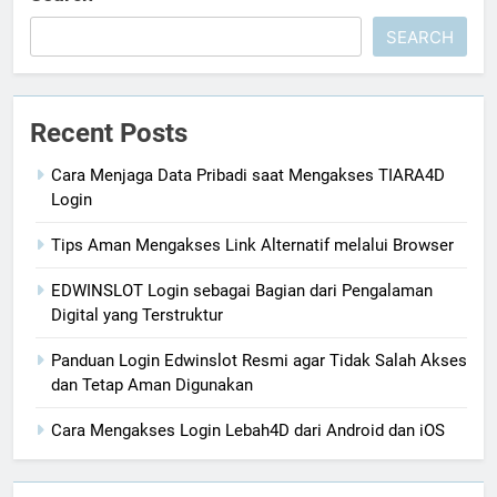
SEARCH
Recent Posts
Cara Menjaga Data Pribadi saat Mengakses TIARA4D
Login
Tips Aman Mengakses Link Alternatif melalui Browser
EDWINSLOT Login sebagai Bagian dari Pengalaman
Digital yang Terstruktur
Panduan Login Edwinslot Resmi agar Tidak Salah Akses
dan Tetap Aman Digunakan
Cara Mengakses Login Lebah4D dari Android dan iOS