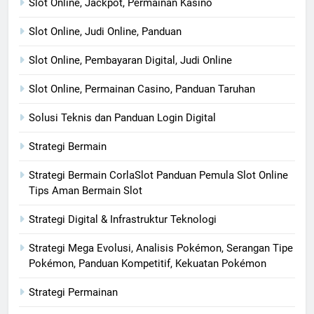
Slot Online, Jackpot, Permainan Kasino
Slot Online, Judi Online, Panduan
Slot Online, Pembayaran Digital, Judi Online
Slot Online, Permainan Casino, Panduan Taruhan
Solusi Teknis dan Panduan Login Digital
Strategi Bermain
Strategi Bermain CorlaSlot Panduan Pemula Slot Online
Tips Aman Bermain Slot
Strategi Digital & Infrastruktur Teknologi
Strategi Mega Evolusi, Analisis Pokémon, Serangan Tipe
Pokémon, Panduan Kompetitif, Kekuatan Pokémon
Strategi Permainan