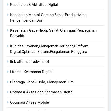
Kesehatan & Aktivitas Digital
Kesehatan Mental Gaming Sehat Produktivitas
Pengembangan Diri
Kesehatan, Gaya Hidup Sehat, Olahraga, Pencegahan
Penyakit
Kualitas Layanan,Manajemen Jaringan,Platform
Digital,Optimasi Sistem,Pengalaman Pengguna
link alternatif edwinslot
Literasi Keamanan Digital
Olahraga, Sepak Bola, Manajemen Tim
Optimasi Akses dan Keamanan Digital
Optimasi Akses Mobile