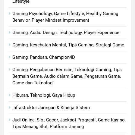
Lifestyle
Gaming Psychology, Game Lifestyle, Healthy Gaming
Behavior, Player Mindset Improvement
Gaming, Audio Design, Technology, Player Experience
Gaming, Kesehatan Mental, Tips Gaming, Strategi Game
Gaming, Panduan, Champion4D
Gaming, Pengalaman Bermain, Teknologi Gaming, Tips
Bermain Game, Audio dalam Game, Pengaturan Game,
Game dan Teknologi
Hiburan, Teknologi, Gaya Hidup
Infrastruktur Jaringan & Kinerja Sistem
Judi Online, Slot Gacor, Jackpot Progresif, Game Kasino,
Tips Menang Slot, Platform Gaming