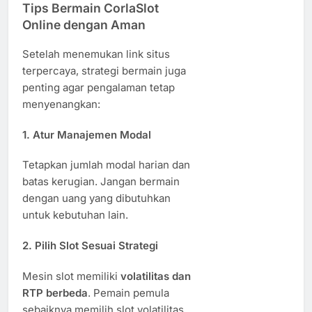
Tips Bermain CorlaSlot
Online dengan Aman
Setelah menemukan link situs
terpercaya, strategi bermain juga
penting agar pengalaman tetap
menyenangkan:
1. Atur Manajemen Modal
Tetapkan jumlah modal harian dan
batas kerugian. Jangan bermain
dengan uang yang dibutuhkan
untuk kebutuhan lain.
2. Pilih Slot Sesuai Strategi
Mesin slot memiliki
volatilitas dan
RTP berbeda
. Pemain pemula
sebaiknya memilih slot volatilitas