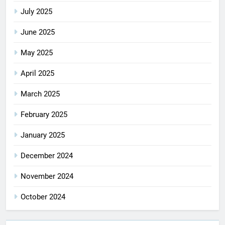
July 2025
June 2025
May 2025
April 2025
March 2025
February 2025
January 2025
December 2024
November 2024
October 2024