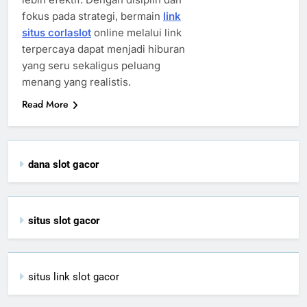
fokus pada strategi, bermain
link
situs corlaslot
online melalui link
terpercaya dapat menjadi hiburan
yang seru sekaligus peluang
menang yang realistis.
Read More
dana slot gacor
situs slot gacor
situs link slot gacor