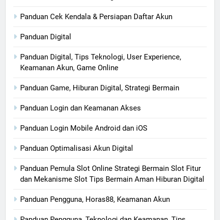
Panduan Cek Kendala & Persiapan Daftar Akun
Panduan Digital
Panduan Digital, Tips Teknologi, User Experience,
Keamanan Akun, Game Online
Panduan Game, Hiburan Digital, Strategi Bermain
Panduan Login dan Keamanan Akses
Panduan Login Mobile Android dan iOS
Panduan Optimalisasi Akun Digital
Panduan Pemula Slot Online Strategi Bermain Slot Fitur
dan Mekanisme Slot Tips Bermain Aman Hiburan Digital
Panduan Pengguna, Horas88, Keamanan Akun
Panduan Pengguna, Teknologi dan Keamanan, Tips