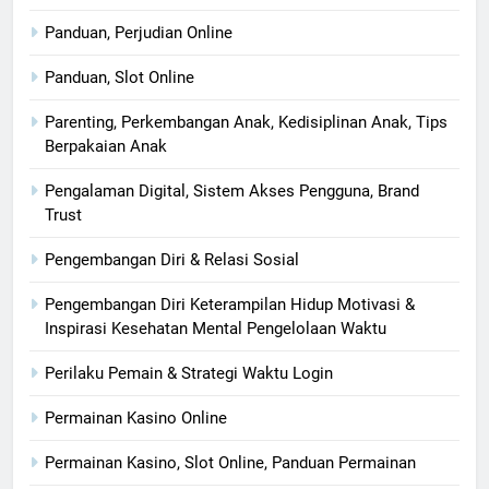
Panduan, Perjudian Online
Panduan, Slot Online
Parenting, Perkembangan Anak, Kedisiplinan Anak, Tips
Berpakaian Anak
Pengalaman Digital, Sistem Akses Pengguna, Brand
Trust
Pengembangan Diri & Relasi Sosial
Pengembangan Diri Keterampilan Hidup Motivasi &
Inspirasi Kesehatan Mental Pengelolaan Waktu
Perilaku Pemain & Strategi Waktu Login
Permainan Kasino Online
Permainan Kasino, Slot Online, Panduan Permainan