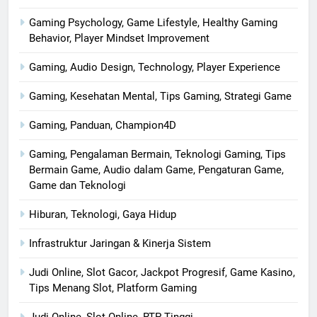
Gaming Psychology, Game Lifestyle, Healthy Gaming
Behavior, Player Mindset Improvement
Gaming, Audio Design, Technology, Player Experience
Gaming, Kesehatan Mental, Tips Gaming, Strategi Game
Gaming, Panduan, Champion4D
Gaming, Pengalaman Bermain, Teknologi Gaming, Tips
Bermain Game, Audio dalam Game, Pengaturan Game,
Game dan Teknologi
Hiburan, Teknologi, Gaya Hidup
Infrastruktur Jaringan & Kinerja Sistem
Judi Online, Slot Gacor, Jackpot Progresif, Game Kasino,
Tips Menang Slot, Platform Gaming
Judi Online, Slot Online, RTP Tinggi