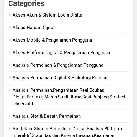
Categories
Akses Akun & Sistem Login Digital
Akses Harian Digital
Akses Mobile & Pengalaman Pengguna
Akses Platform Digital & Pengalaman Pengguna
Analisis Permainan & Pengalaman Pengguna
Analisis Permainan Digital & Psikologi Pemain
Analisis Permainan,Pengamatan Reel,Edukasi
Digital,Perilaku Mesin,Studi Ritme,Sesi Panjang,Strategi
Observatif
Analisis Slot & Desain Permainan
Arsitektur Sistem Permainan Digital,Analisis Platform
Interaktif,Stabilitas dan Kinerja Layanan,Keamanan