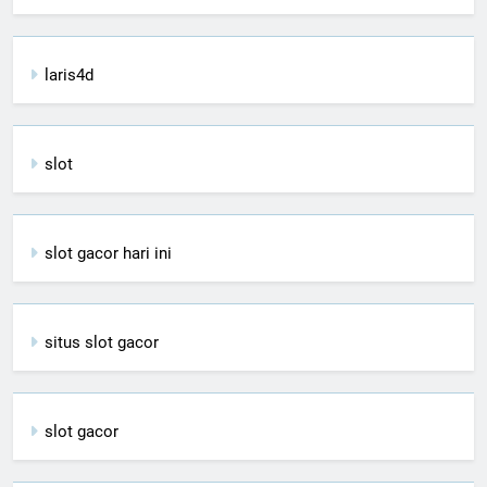
laris4d
slot
slot gacor hari ini
situs slot gacor
slot gacor