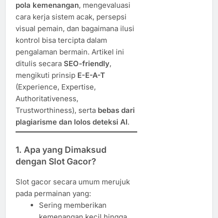
pola kemenangan
, mengevaluasi
cara kerja sistem acak, persepsi
visual pemain, dan bagaimana ilusi
kontrol bisa tercipta dalam
pengalaman bermain. Artikel ini
ditulis secara
SEO-friendly
,
mengikuti prinsip
E-E-A-T
(Experience, Expertise,
Authoritativeness,
Trustworthiness), serta
bebas dari
plagiarisme dan lolos deteksi AI
.
1. Apa yang Dimaksud
dengan Slot Gacor?
Slot gacor secara umum merujuk
pada permainan yang:
Sering memberikan
kemenangan kecil hingga