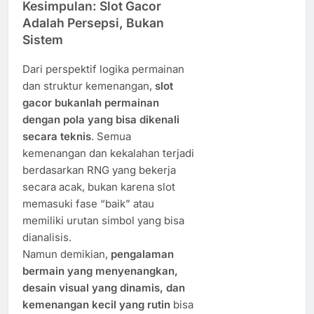
Kesimpulan: Slot Gacor
Adalah Persepsi, Bukan
Sistem
Dari perspektif logika permainan
dan struktur kemenangan,
slot
gacor bukanlah permainan
dengan pola yang bisa dikenali
secara teknis
. Semua
kemenangan dan kekalahan terjadi
berdasarkan RNG yang bekerja
secara acak, bukan karena slot
memasuki fase “baik” atau
memiliki urutan simbol yang bisa
dianalisis.
Namun demikian,
pengalaman
bermain yang menyenangkan,
desain visual yang dinamis, dan
kemenangan kecil yang rutin
bisa