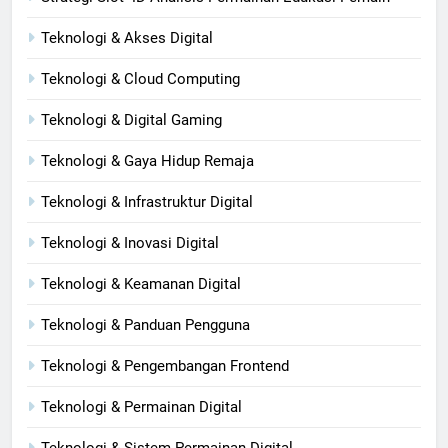
Teknologi & Akses Digital
Teknologi & Cloud Computing
Teknologi & Digital Gaming
Teknologi & Gaya Hidup Remaja
Teknologi & Infrastruktur Digital
Teknologi & Inovasi Digital
Teknologi & Keamanan Digital
Teknologi & Panduan Pengguna
Teknologi & Pengembangan Frontend
Teknologi & Permainan Digital
Teknologi & Sistem Permainan Digital