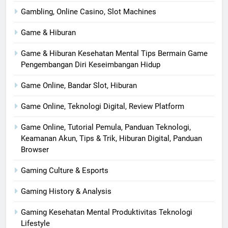
Gambling, Online Casino, Slot Machines
Game & Hiburan
Game & Hiburan Kesehatan Mental Tips Bermain Game
Pengembangan Diri Keseimbangan Hidup
Game Online, Bandar Slot, Hiburan
Game Online, Teknologi Digital, Review Platform
Game Online, Tutorial Pemula, Panduan Teknologi,
Keamanan Akun, Tips & Trik, Hiburan Digital, Panduan
Browser
Gaming Culture & Esports
Gaming History & Analysis
Gaming Kesehatan Mental Produktivitas Teknologi
Lifestyle