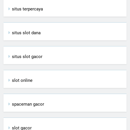
situs terpercaya
situs slot dana
situs slot gacor
slot online
spaceman gacor
slot gacor