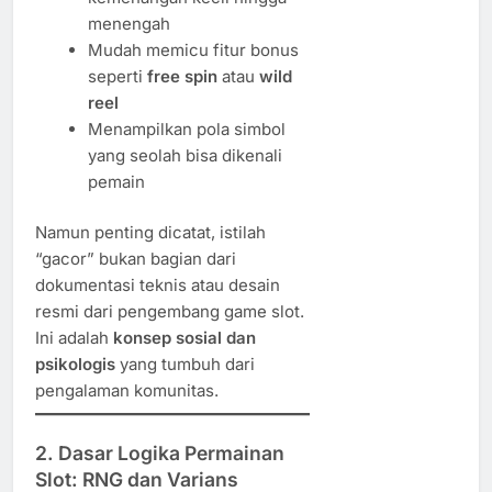
menengah
Mudah memicu fitur bonus
seperti
free spin
atau
wild
reel
Menampilkan pola simbol
yang seolah bisa dikenali
pemain
Namun penting dicatat, istilah
“gacor” bukan bagian dari
dokumentasi teknis atau desain
resmi dari pengembang game slot.
Ini adalah
konsep sosial dan
psikologis
yang tumbuh dari
pengalaman komunitas.
2. Dasar Logika Permainan
Slot: RNG dan Varians