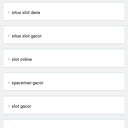
situs slot dana
situs slot gacor
slot online
spaceman gacor
slot gacor