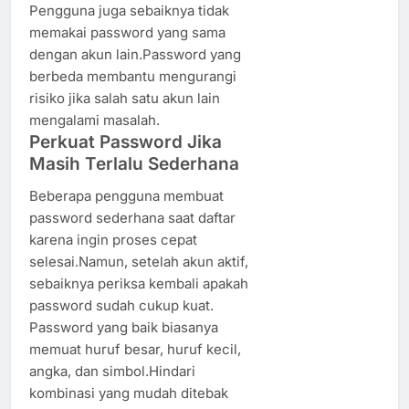
Pengguna juga sebaiknya tidak
memakai password yang sama
dengan akun lain.Password yang
berbeda membantu mengurangi
risiko jika salah satu akun lain
mengalami masalah.
Perkuat Password Jika
Masih Terlalu Sederhana
Beberapa pengguna membuat
password sederhana saat daftar
karena ingin proses cepat
selesai.Namun, setelah akun aktif,
sebaiknya periksa kembali apakah
password sudah cukup kuat.
Password yang baik biasanya
memuat huruf besar, huruf kecil,
angka, dan simbol.Hindari
kombinasi yang mudah ditebak