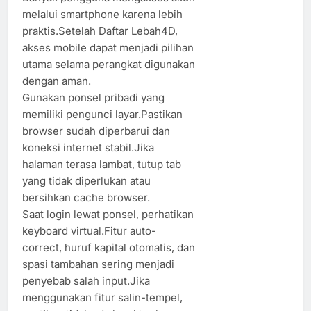
melalui smartphone karena lebih
praktis.Setelah Daftar Lebah4D,
akses mobile dapat menjadi pilihan
utama selama perangkat digunakan
dengan aman.
Gunakan ponsel pribadi yang
memiliki pengunci layar.Pastikan
browser sudah diperbarui dan
koneksi internet stabil.Jika
halaman terasa lambat, tutup tab
yang tidak diperlukan atau
bersihkan cache browser.
Saat login lewat ponsel, perhatikan
keyboard virtual.Fitur auto-
correct, huruf kapital otomatis, dan
spasi tambahan sering menjadi
penyebab salah input.Jika
menggunakan fitur salin-tempel,