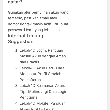
daftar?
Gunakan alur pemulihan akun yang
tersedia, pastikan email atau
nomor kontak masih aktif, lalu buat
password baru yang lebih kuat.
Internal Linking
Suggestion
Lebah4D Login: Panduan
Masuk Akun dengan Aman
dan Praktis
Lebah4D Akun Baru: Cara
Mengatur Profil Setelah
Pendaftaran
Lebah4D Keamanan Akun:
Tips Melindungi Data Login
Pengguna
Lebah4D Mobile: Panduan
Akses Praktis Lewat