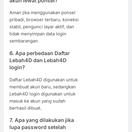
akun lewat ponsel?
Aman jika menggunakan ponsel
pribadi, browser terbaru, koneksi
stabil, pengunci layar aktif, dan
tidak menyimpan data login
sembarangan.
6. Apa perbedaan Daftar
Lebah4D dan Lebah4D
login?
Daftar Lebah4D digunakan untuk
membuat akun baru, sedangkan
Lebah4D login digunakan untuk
masuk ke akun yang sudah
berhasil dibuat.
7. Apa yang dilakukan jika
lupa password setelah