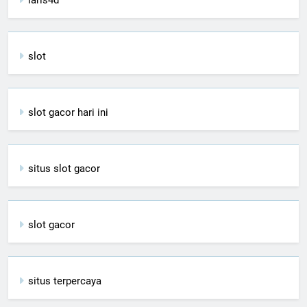
laris4d
slot
slot gacor hari ini
situs slot gacor
slot gacor
situs terpercaya