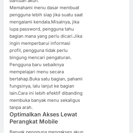
bantuan akun.
Memahami menu dasar membuat
pengguna lebih siap jika suatu saat
mengalami kendala.Misalnya, jika
lupa password, pengguna tahu
bagian mana yang perlu dicari.Jika
ingin memperbarui informasi
profil, pengguna tidak perlu
bingung mencari pengaturan.
Pengguna baru sebaiknya
mempelajari menu secara
bertahap.Buka satu bagian, pahami
fungsinya, lalu lanjut ke bagian
lain.Cara ini lebih efektif dibanding
membuka banyak menu sekaligus
tanpa arah.
Optimalkan Akses Lewat
Perangkat Mobile
Banyak pengguna mengakses akun