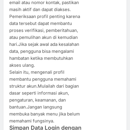
email atau nomor kontak, pastikan
masih aktif dan dapat diakses.
Pemeriksaan profil penting karena
data tersebut dapat membantu
proses verifikasi, pemberitahuan,
atau pemulihan akun di kemudian
hari.Jika sejak awal ada kesalahan
data, pengguna bisa mengalami
hambatan ketika membutuhkan
akses ulang.
Selain itu, mengenali profil
membantu pengguna memahami
struktur akun.Mulailah dari bagian
dasar seperti informasi akun,
pengaturan, keamanan, dan
bantuan.Jangan langsung
membuka banyak menu jika belum
memahami fungsinya.
Simpan Data Login dengan