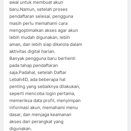
awal untuk membuat akun
baru.Namun, setelah proses
pendaftaran selesai, pengguna
masih perlu memahami cara
mengoptimalkan akses agar akun
lebih mudah digunakan, lebih
aman, dan lebih siap dikelola dalam
aktivitas digital harian.
Banyak pengguna baru berhenti
pada tahap pendaftaran
saja.Padahal, setelah Daftar
Lebah4D, ada beberapa hal
penting yang sebaiknya dilakukan,
seperti mencoba login pertama,
memeriksa data profil, menyimpan
informasi akun, memahami menu
dasar, dan menjaga keamanan
akses dari perangkat yang
digunakan.