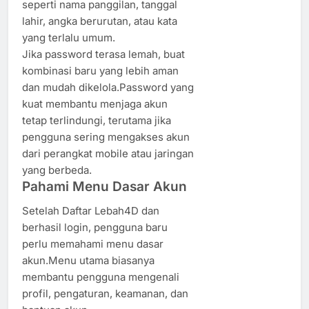
seperti nama panggilan, tanggal
lahir, angka berurutan, atau kata
yang terlalu umum.
Jika password terasa lemah, buat
kombinasi baru yang lebih aman
dan mudah dikelola.Password yang
kuat membantu menjaga akun
tetap terlindungi, terutama jika
pengguna sering mengakses akun
dari perangkat mobile atau jaringan
yang berbeda.
Pahami Menu Dasar Akun
Setelah Daftar Lebah4D dan
berhasil login, pengguna baru
perlu memahami menu dasar
akun.Menu utama biasanya
membantu pengguna mengenali
profil, pengaturan, keamanan, dan