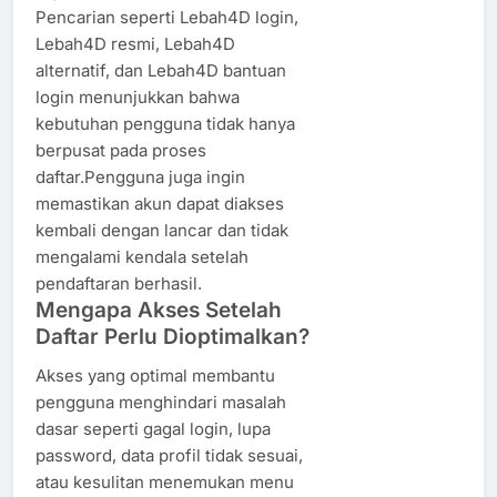
Pencarian seperti Lebah4D login,
Lebah4D resmi, Lebah4D
alternatif, dan Lebah4D bantuan
login menunjukkan bahwa
kebutuhan pengguna tidak hanya
berpusat pada proses
daftar.Pengguna juga ingin
memastikan akun dapat diakses
kembali dengan lancar dan tidak
mengalami kendala setelah
pendaftaran berhasil.
Mengapa Akses Setelah
Daftar Perlu Dioptimalkan?
Akses yang optimal membantu
pengguna menghindari masalah
dasar seperti gagal login, lupa
password, data profil tidak sesuai,
atau kesulitan menemukan menu