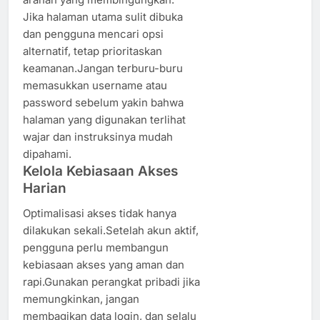
Jika halaman utama sulit dibuka
dan pengguna mencari opsi
alternatif, tetap prioritaskan
keamanan.Jangan terburu-buru
memasukkan username atau
password sebelum yakin bahwa
halaman yang digunakan terlihat
wajar dan instruksinya mudah
dipahami.
Kelola Kebiasaan Akses
Harian
Optimalisasi akses tidak hanya
dilakukan sekali.Setelah akun aktif,
pengguna perlu membangun
kebiasaan akses yang aman dan
rapi.Gunakan perangkat pribadi jika
memungkinkan, jangan
membagikan data login, dan selalu