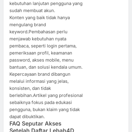
kebutuhan lanjutan pengguna yang
sudah membuat akun.
Konten yang baik tidak hanya
mengulang brand
keyword.Pembahasan perlu
menjawab kebutuhan nyata
pembaca, seperti login pertama,
pemeriksaan profil, keamanan
password, akses mobile, menu
bantuan, dan solusi kendala umum.
Kepercayaan brand dibangun
melalui informasi yang jelas,
konsisten, dan tidak
berlebihan.Artikel yang profesional
sebaiknya fokus pada edukasi
pengguna, bukan klaim yang tidak
dapat dibuktikan.
FAQ Seputar Akses
Setelah Daftar Lebah4D