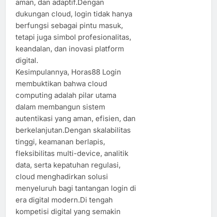
aman, dan adaptif.Dengan
dukungan cloud, login tidak hanya
berfungsi sebagai pintu masuk,
tetapi juga simbol profesionalitas,
keandalan, dan inovasi platform
digital.
Kesimpulannya, Horas88 Login
membuktikan bahwa cloud
computing adalah pilar utama
dalam membangun sistem
autentikasi yang aman, efisien, dan
berkelanjutan.Dengan skalabilitas
tinggi, keamanan berlapis,
fleksibilitas multi-device, analitik
data, serta kepatuhan regulasi,
cloud menghadirkan solusi
menyeluruh bagi tantangan login di
era digital modern.Di tengah
kompetisi digital yang semakin