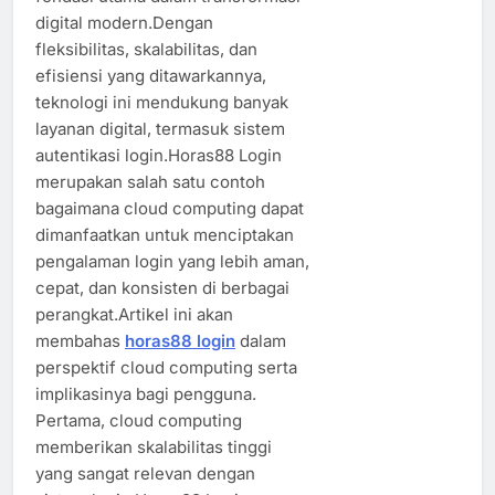
digital modern.Dengan
fleksibilitas, skalabilitas, dan
efisiensi yang ditawarkannya,
teknologi ini mendukung banyak
layanan digital, termasuk sistem
autentikasi login.Horas88 Login
merupakan salah satu contoh
bagaimana cloud computing dapat
dimanfaatkan untuk menciptakan
pengalaman login yang lebih aman,
cepat, dan konsisten di berbagai
perangkat.Artikel ini akan
membahas
horas88 login
dalam
perspektif cloud computing serta
implikasinya bagi pengguna.
Pertama, cloud computing
memberikan skalabilitas tinggi
yang sangat relevan dengan