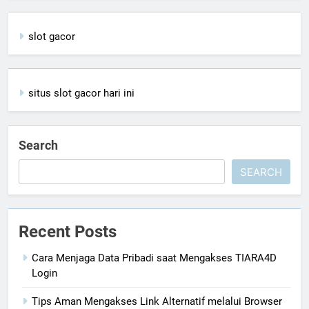
slot gacor
situs slot gacor hari ini
Search
SEARCH
Recent Posts
Cara Menjaga Data Pribadi saat Mengakses TIARA4D
Login
Tips Aman Mengakses Link Alternatif melalui Browser