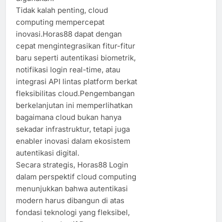
Tidak kalah penting, cloud
computing mempercepat
inovasi.Horas88 dapat dengan
cepat mengintegrasikan fitur-fitur
baru seperti autentikasi biometrik,
notifikasi login real-time, atau
integrasi API lintas platform berkat
fleksibilitas cloud.Pengembangan
berkelanjutan ini memperlihatkan
bagaimana cloud bukan hanya
sekadar infrastruktur, tetapi juga
enabler inovasi dalam ekosistem
autentikasi digital.
Secara strategis, Horas88 Login
dalam perspektif cloud computing
menunjukkan bahwa autentikasi
modern harus dibangun di atas
fondasi teknologi yang fleksibel,