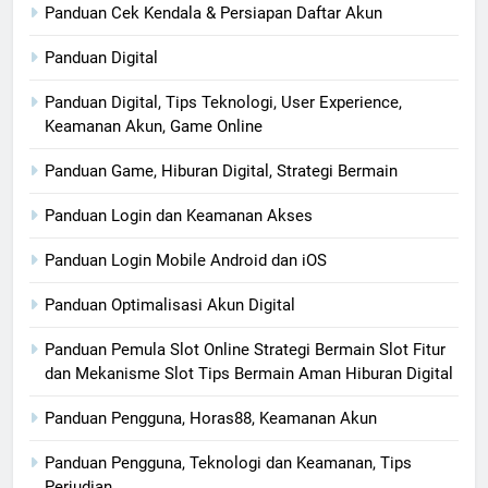
Panduan Cek Kendala & Persiapan Daftar Akun
Panduan Digital
Panduan Digital, Tips Teknologi, User Experience,
Keamanan Akun, Game Online
Panduan Game, Hiburan Digital, Strategi Bermain
Panduan Login dan Keamanan Akses
Panduan Login Mobile Android dan iOS
Panduan Optimalisasi Akun Digital
Panduan Pemula Slot Online Strategi Bermain Slot Fitur
dan Mekanisme Slot Tips Bermain Aman Hiburan Digital
Panduan Pengguna, Horas88, Keamanan Akun
Panduan Pengguna, Teknologi dan Keamanan, Tips
Perjudian