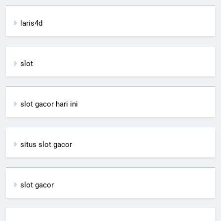
laris4d
slot
slot gacor hari ini
situs slot gacor
slot gacor