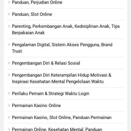
Panduan, Perjudian Online
Panduan, Slot Online
Parenting, Perkembangan Anak, Kedisiplinan Anak, Tips
Berpakaian Anak
Pengalaman Digital, Sistem Akses Pengguna, Brand
Trust
Pengembangan Diri & Relasi Sosial
Pengembangan Diri Keterampilan Hidup Motivasi &
Inspirasi Kesehatan Mental Pengelolaan Waktu
Perilaku Pemain & Strategi Waktu Login
Permainan Kasino Online
Permainan Kasino, Slot Online, Panduan Permainan
Permainan Online, Kesehatan Mental, Panduan