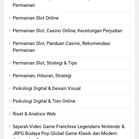
Permainan
Permainan Slot Online
Permainan Slot, Casino Online, Keuntungan Perjudian
Permainan Slot, Panduan Casino, Rekomendasi
Permainan
Permainan Slot, Strategi & Tips
Permainan, Hiburan, Strategi
Psikologi Digital & Desain Visual
Psikologi Digital & Tren Online
Riset & Analisis Web
Sejarah Video Game Franchise Legendaris Nintendo &
JRPG Budaya Pop Global Game Klasik dan Modern