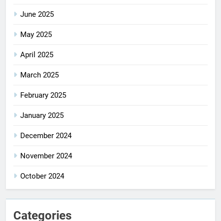
June 2025
May 2025
April 2025
March 2025
February 2025
January 2025
December 2024
November 2024
October 2024
Categories