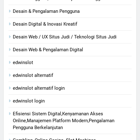
Desain & Pengalaman Pengguna
Desain Digital & Inovasi Kreatif
Desain Web / UX Situs Judi / Teknologi Situs Judi
Desain Web & Pengalaman Digital
edwinslot
edwinslot alternatif
edwinslot alternatif login
edwinslot login
Efisiensi Sistem Digital,Kenyamanan Akses
Online,Manajemen Platform Modern,Pengalaman
Pengguna Berkelanjutan