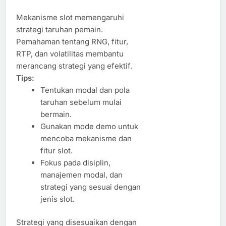
Mekanisme slot memengaruhi
strategi taruhan pemain.
Pemahaman tentang RNG, fitur,
RTP, dan volatilitas membantu
merancang strategi yang efektif.
Tips:
Tentukan modal dan pola
taruhan sebelum mulai
bermain.
Gunakan mode demo untuk
mencoba mekanisme dan
fitur slot.
Fokus pada disiplin,
manajemen modal, dan
strategi yang sesuai dengan
jenis slot.
Strategi yang disesuaikan dengan