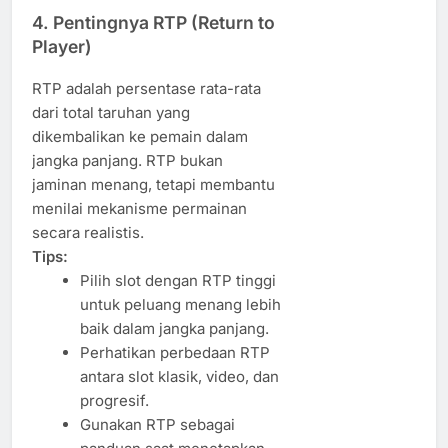
4. Pentingnya RTP (Return to
Player)
RTP adalah persentase rata-rata
dari total taruhan yang
dikembalikan ke pemain dalam
jangka panjang. RTP bukan
jaminan menang, tetapi membantu
menilai mekanisme permainan
secara realistis.
Tips:
Pilih slot dengan RTP tinggi
untuk peluang menang lebih
baik dalam jangka panjang.
Perhatikan perbedaan RTP
antara slot klasik, video, dan
progresif.
Gunakan RTP sebagai