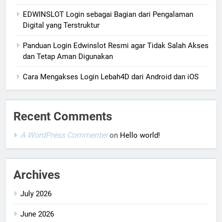
EDWINSLOT Login sebagai Bagian dari Pengalaman
Digital yang Terstruktur
Panduan Login Edwinslot Resmi agar Tidak Salah Akses
dan Tetap Aman Digunakan
Cara Mengakses Login Lebah4D dari Android dan iOS
Recent Comments
A WordPress Commenter
on
Hello world!
Archives
July 2026
June 2026