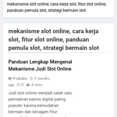
mekanisme slot online, cara kerja slot, fitur slot online,
panduan pemula slot, strategi bermain slot
mekanisme slot online, cara kerja
slot, fitur slot online, panduan
pemula slot, strategi bermain slot
Panduan Lengkap Mengenal
Mekanisme Judi Slot Online
91abd6e
7 months
ago
0
6 mins
Judi slot online menjadi salah satu
permainan kasino digital paling
populer karena kemudahan
bermain dan beragam fitur