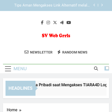
Skip
EDWINSLOT Login sebagai Bagian dari
to
Pengalaman Digital yang Terstruktur
content
Panduan Login Edwinslot Resmi agar Tidak Salah
Akses dan Tetap Aman Digunakan
Cara Menjaga Data Pribadi saat Mengakses
TIARA4D Login
Tips Aman Mengakses Link Alternatif melalui
Browser
SV Web Grrls
Bergabunglah Dengan Komunitas
EDWINSLOT Login sebagai Bagian dari
NEWSLETTER
RANDOM NEWS
Pengalaman Digital yang Terstruktur
Perempuan Di Teknologi Di SV Web
Panduan Login Edwinslot Resmi agar Tidak Salah
Grrls. Dukungan Dan Networking Untuk
Akses dan Tetap Aman Digunakan
MENU
Kemajuan Bersama.
ra Menjaga Data Pribadi saat Mengakses TIARA4D Login
HEADLINES
Month Ago
Home