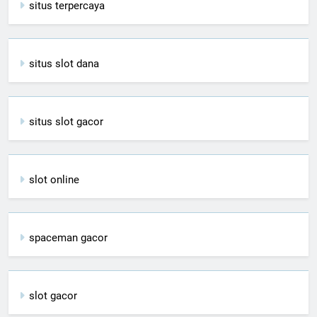
situs terpercaya
situs slot dana
situs slot gacor
slot online
spaceman gacor
slot gacor