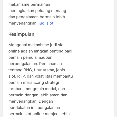
mekanisme permainan
meningkatkan peluang menang
dan pengalaman bermain lebih
menyenangkan.
judi slot
Kesimpulan
Mengenal mekanisme judi slot
online adalah langkah penting bagi
pemain pemula maupun
berpengalaman. Pemahaman
tentang RNG, fitur utama, jenis
slot, RTP, dan volatilitas membantu
pemain merancang strategi
taruhan, mengelola modal, dan
bermain dengan lebih aman dan
menyenangkan. Dengan
pendekatan ini, pengalaman
bermain slot online menjadi lebih