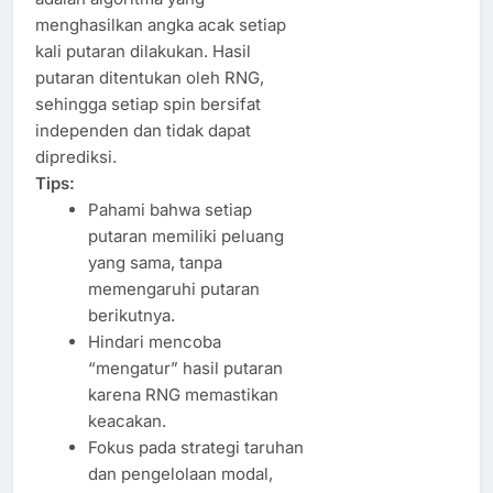
menghasilkan angka acak setiap
kali putaran dilakukan. Hasil
putaran ditentukan oleh RNG,
sehingga setiap spin bersifat
independen dan tidak dapat
diprediksi.
Tips:
Pahami bahwa setiap
putaran memiliki peluang
yang sama, tanpa
memengaruhi putaran
berikutnya.
Hindari mencoba
“mengatur” hasil putaran
karena RNG memastikan
keacakan.
Fokus pada strategi taruhan
dan pengelolaan modal,