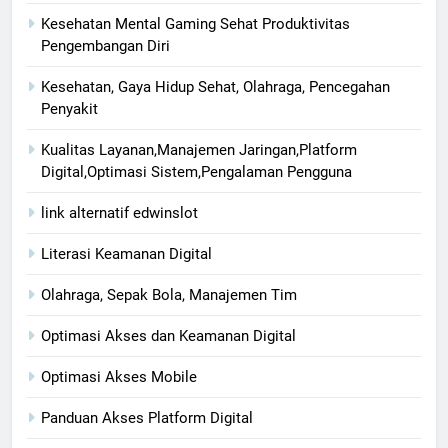
Kesehatan Mental Gaming Sehat Produktivitas
Pengembangan Diri
Kesehatan, Gaya Hidup Sehat, Olahraga, Pencegahan
Penyakit
Kualitas Layanan,Manajemen Jaringan,Platform
Digital,Optimasi Sistem,Pengalaman Pengguna
link alternatif edwinslot
Literasi Keamanan Digital
Olahraga, Sepak Bola, Manajemen Tim
Optimasi Akses dan Keamanan Digital
Optimasi Akses Mobile
Panduan Akses Platform Digital