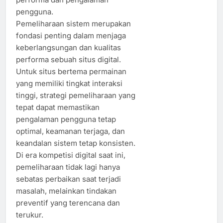
pengguna.
Pemeliharaan sistem merupakan
fondasi penting dalam menjaga
keberlangsungan dan kualitas
performa sebuah situs digital.
Untuk situs bertema permainan
yang memiliki tingkat interaksi
tinggi, strategi pemeliharaan yang
tepat dapat memastikan
pengalaman pengguna tetap
optimal, keamanan terjaga, dan
keandalan sistem tetap konsisten.
Di era kompetisi digital saat ini,
pemeliharaan tidak lagi hanya
sebatas perbaikan saat terjadi
masalah, melainkan tindakan
preventif yang terencana dan
terukur.