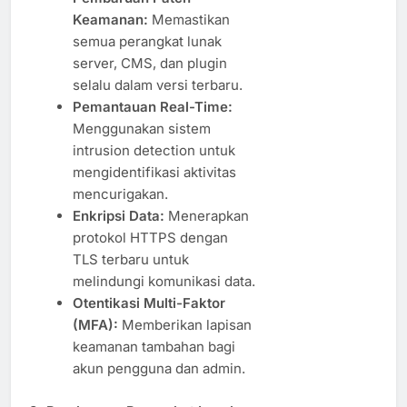
Keamanan:
Memastikan
semua perangkat lunak
server, CMS, dan plugin
selalu dalam versi terbaru.
Pemantauan Real-Time:
Menggunakan sistem
intrusion detection untuk
mengidentifikasi aktivitas
mencurigakan.
Enkripsi Data:
Menerapkan
protokol HTTPS dengan
TLS terbaru untuk
melindungi komunikasi data.
Otentikasi Multi-Faktor
(MFA):
Memberikan lapisan
keamanan tambahan bagi
akun pengguna dan admin.