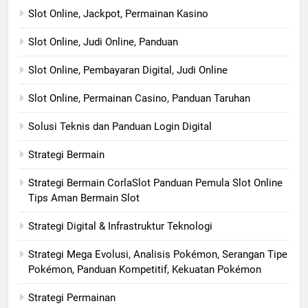
Slot Online, Jackpot, Permainan Kasino
Slot Online, Judi Online, Panduan
Slot Online, Pembayaran Digital, Judi Online
Slot Online, Permainan Casino, Panduan Taruhan
Solusi Teknis dan Panduan Login Digital
Strategi Bermain
Strategi Bermain CorlaSlot Panduan Pemula Slot Online
Tips Aman Bermain Slot
Strategi Digital & Infrastruktur Teknologi
Strategi Mega Evolusi, Analisis Pokémon, Serangan Tipe
Pokémon, Panduan Kompetitif, Kekuatan Pokémon
Strategi Permainan