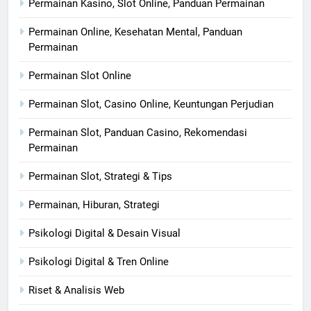
Permainan Kasino, Slot Online, Panduan Permainan
Permainan Online, Kesehatan Mental, Panduan
Permainan
Permainan Slot Online
Permainan Slot, Casino Online, Keuntungan Perjudian
Permainan Slot, Panduan Casino, Rekomendasi
Permainan
Permainan Slot, Strategi & Tips
Permainan, Hiburan, Strategi
Psikologi Digital & Desain Visual
Psikologi Digital & Tren Online
Riset & Analisis Web