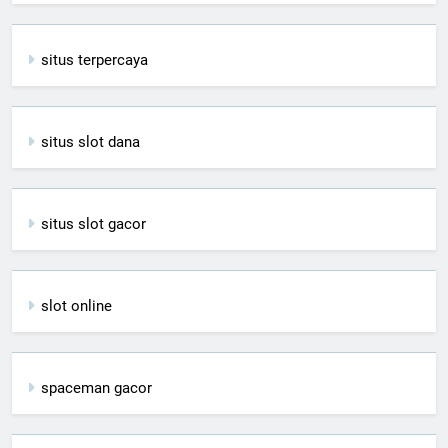
situs terpercaya
situs slot dana
situs slot gacor
slot online
spaceman gacor