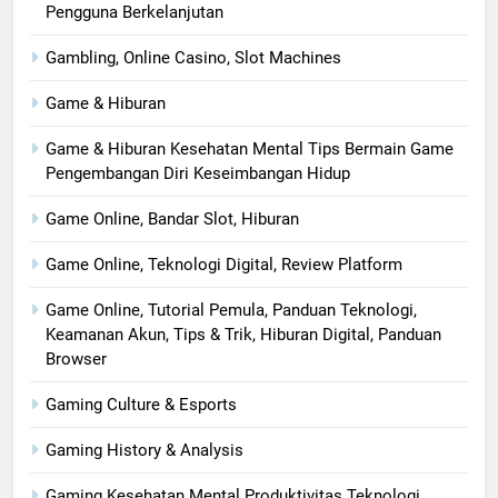
Pengguna Berkelanjutan
Gambling, Online Casino, Slot Machines
Game & Hiburan
Game & Hiburan Kesehatan Mental Tips Bermain Game
Pengembangan Diri Keseimbangan Hidup
Game Online, Bandar Slot, Hiburan
Game Online, Teknologi Digital, Review Platform
Game Online, Tutorial Pemula, Panduan Teknologi,
Keamanan Akun, Tips & Trik, Hiburan Digital, Panduan
Browser
Gaming Culture & Esports
Gaming History & Analysis
Gaming Kesehatan Mental Produktivitas Teknologi