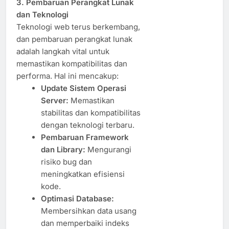
3. Pembaruan Perangkat Lunak
dan Teknologi
Teknologi web terus berkembang,
dan pembaruan perangkat lunak
adalah langkah vital untuk
memastikan kompatibilitas dan
performa. Hal ini mencakup:
Update Sistem Operasi
Server:
Memastikan
stabilitas dan kompatibilitas
dengan teknologi terbaru.
Pembaruan Framework
dan Library:
Mengurangi
risiko bug dan
meningkatkan efisiensi
kode.
Optimasi Database:
Membersihkan data usang
dan memperbaiki indeks