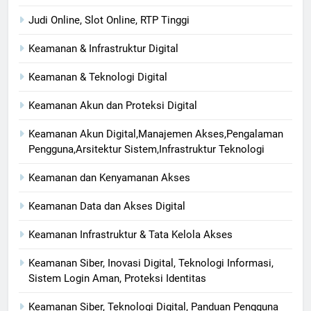
Judi Online, Slot Online, RTP Tinggi
Keamanan & Infrastruktur Digital
Keamanan & Teknologi Digital
Keamanan Akun dan Proteksi Digital
Keamanan Akun Digital,Manajemen Akses,Pengalaman
Pengguna,Arsitektur Sistem,Infrastruktur Teknologi
Keamanan dan Kenyamanan Akses
Keamanan Data dan Akses Digital
Keamanan Infrastruktur & Tata Kelola Akses
Keamanan Siber, Inovasi Digital, Teknologi Informasi,
Sistem Login Aman, Proteksi Identitas
Keamanan Siber, Teknologi Digital, Panduan Pengguna