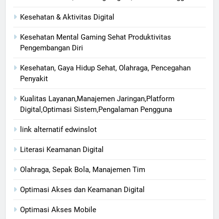
Kesehatan & Aktivitas Digital
Kesehatan Mental Gaming Sehat Produktivitas
Pengembangan Diri
Kesehatan, Gaya Hidup Sehat, Olahraga, Pencegahan
Penyakit
Kualitas Layanan,Manajemen Jaringan,Platform
Digital,Optimasi Sistem,Pengalaman Pengguna
link alternatif edwinslot
Literasi Keamanan Digital
Olahraga, Sepak Bola, Manajemen Tim
Optimasi Akses dan Keamanan Digital
Optimasi Akses Mobile