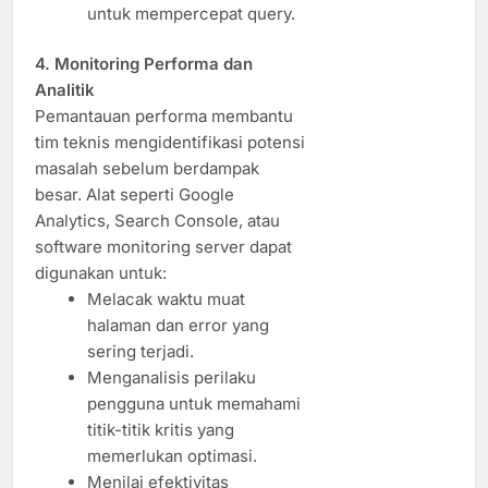
untuk mempercepat query.
4. Monitoring Performa dan
Analitik
Pemantauan performa membantu
tim teknis mengidentifikasi potensi
masalah sebelum berdampak
besar. Alat seperti Google
Analytics, Search Console, atau
software monitoring server dapat
digunakan untuk:
Melacak waktu muat
halaman dan error yang
sering terjadi.
Menganalisis perilaku
pengguna untuk memahami
titik-titik kritis yang
memerlukan optimasi.
Menilai efektivitas