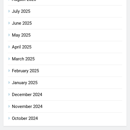
July 2025
June 2025
May 2025
April 2025
March 2025
February 2025
January 2025
December 2024
November 2024
October 2024