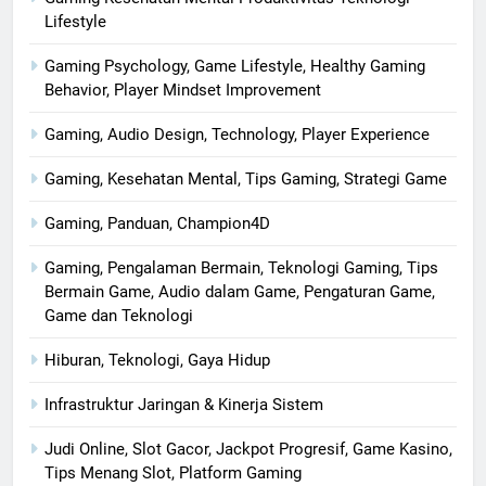
Lifestyle
Gaming Psychology, Game Lifestyle, Healthy Gaming
Behavior, Player Mindset Improvement
Gaming, Audio Design, Technology, Player Experience
Gaming, Kesehatan Mental, Tips Gaming, Strategi Game
Gaming, Panduan, Champion4D
Gaming, Pengalaman Bermain, Teknologi Gaming, Tips
Bermain Game, Audio dalam Game, Pengaturan Game,
Game dan Teknologi
Hiburan, Teknologi, Gaya Hidup
Infrastruktur Jaringan & Kinerja Sistem
Judi Online, Slot Gacor, Jackpot Progresif, Game Kasino,
Tips Menang Slot, Platform Gaming