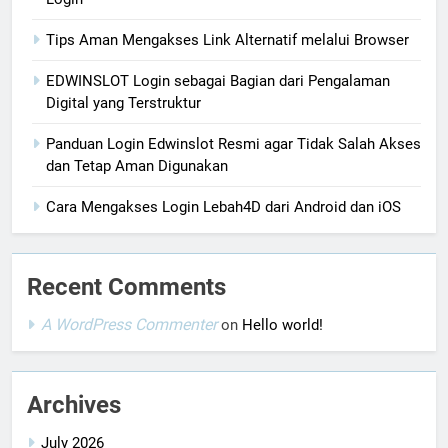
Tips Aman Mengakses Link Alternatif melalui Browser
EDWINSLOT Login sebagai Bagian dari Pengalaman
Digital yang Terstruktur
Panduan Login Edwinslot Resmi agar Tidak Salah Akses
dan Tetap Aman Digunakan
Cara Mengakses Login Lebah4D dari Android dan iOS
Recent Comments
A WordPress Commenter
on
Hello world!
Archives
July 2026