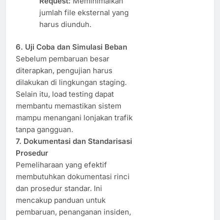
Request:
Meminimalkan
jumlah file eksternal yang
harus diunduh.
6. Uji Coba dan Simulasi Beban
Sebelum pembaruan besar
diterapkan, pengujian harus
dilakukan di lingkungan staging.
Selain itu, load testing dapat
membantu memastikan sistem
mampu menangani lonjakan trafik
tanpa gangguan.
7. Dokumentasi dan Standarisasi
Prosedur
Pemeliharaan yang efektif
membutuhkan dokumentasi rinci
dan prosedur standar. Ini
mencakup panduan untuk
pembaruan, penanganan insiden,