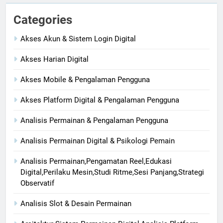
Categories
Akses Akun & Sistem Login Digital
Akses Harian Digital
Akses Mobile & Pengalaman Pengguna
Akses Platform Digital & Pengalaman Pengguna
Analisis Permainan & Pengalaman Pengguna
Analisis Permainan Digital & Psikologi Pemain
Analisis Permainan,Pengamatan Reel,Edukasi
Digital,Perilaku Mesin,Studi Ritme,Sesi Panjang,Strategi
Observatif
Analisis Slot & Desain Permainan