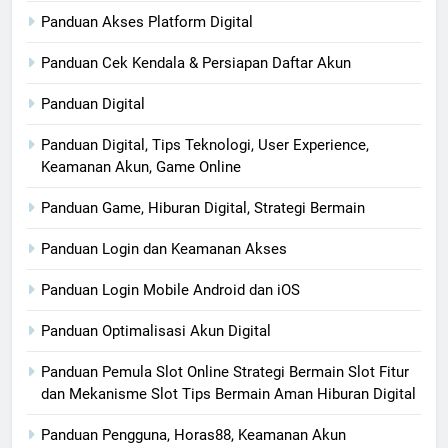
Panduan Akses Platform Digital
Panduan Cek Kendala & Persiapan Daftar Akun
Panduan Digital
Panduan Digital, Tips Teknologi, User Experience,
Keamanan Akun, Game Online
Panduan Game, Hiburan Digital, Strategi Bermain
Panduan Login dan Keamanan Akses
Panduan Login Mobile Android dan iOS
Panduan Optimalisasi Akun Digital
Panduan Pemula Slot Online Strategi Bermain Slot Fitur
dan Mekanisme Slot Tips Bermain Aman Hiburan Digital
Panduan Pengguna, Horas88, Keamanan Akun