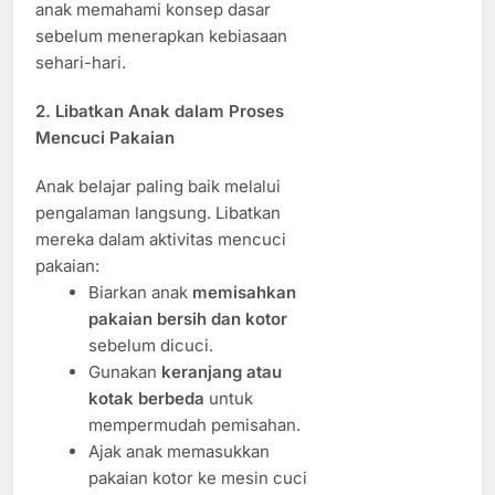
anak memahami konsep dasar
sebelum menerapkan kebiasaan
sehari-hari.
2. Libatkan Anak dalam Proses
Mencuci Pakaian
Anak belajar paling baik melalui
pengalaman langsung. Libatkan
mereka dalam aktivitas mencuci
pakaian:
Biarkan anak
memisahkan
pakaian bersih dan kotor
sebelum dicuci.
Gunakan
keranjang atau
kotak berbeda
untuk
mempermudah pemisahan.
Ajak anak memasukkan
pakaian kotor ke mesin cuci