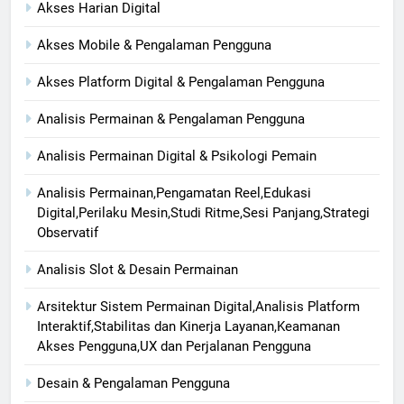
Akses Harian Digital
Akses Mobile & Pengalaman Pengguna
Akses Platform Digital & Pengalaman Pengguna
Analisis Permainan & Pengalaman Pengguna
Analisis Permainan Digital & Psikologi Pemain
Analisis Permainan,Pengamatan Reel,Edukasi
Digital,Perilaku Mesin,Studi Ritme,Sesi Panjang,Strategi
Observatif
Analisis Slot & Desain Permainan
Arsitektur Sistem Permainan Digital,Analisis Platform
Interaktif,Stabilitas dan Kinerja Layanan,Keamanan
Akses Pengguna,UX dan Perjalanan Pengguna
Desain & Pengalaman Pengguna