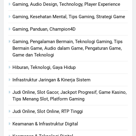
Gaming, Audio Design, Technology, Player Experience
Gaming, Kesehatan Mental, Tips Gaming, Strategi Game
Gaming, Panduan, Champion4D
Gaming, Pengalaman Bermain, Teknologi Gaming, Tips
Bermain Game, Audio dalam Game, Pengaturan Game,
Game dan Teknologi
Hiburan, Teknologi, Gaya Hidup
Infrastruktur Jaringan & Kinerja Sistem
Judi Online, Slot Gacor, Jackpot Progresif, Game Kasino,
Tips Menang Slot, Platform Gaming
Judi Online, Slot Online, RTP Tinggi
Keamanan & Infrastruktur Digital