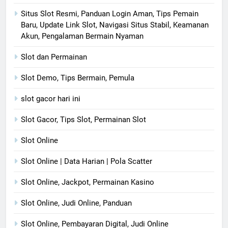
Situs Slot Resmi, Panduan Login Aman, Tips Pemain
Baru, Update Link Slot, Navigasi Situs Stabil, Keamanan
Akun, Pengalaman Bermain Nyaman
Slot dan Permainan
Slot Demo, Tips Bermain, Pemula
slot gacor hari ini
Slot Gacor, Tips Slot, Permainan Slot
Slot Online
Slot Online | Data Harian | Pola Scatter
Slot Online, Jackpot, Permainan Kasino
Slot Online, Judi Online, Panduan
Slot Online, Pembayaran Digital, Judi Online