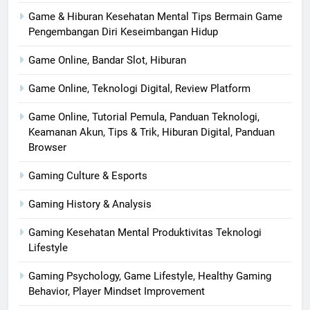
Game & Hiburan Kesehatan Mental Tips Bermain Game
Pengembangan Diri Keseimbangan Hidup
Game Online, Bandar Slot, Hiburan
Game Online, Teknologi Digital, Review Platform
Game Online, Tutorial Pemula, Panduan Teknologi,
Keamanan Akun, Tips & Trik, Hiburan Digital, Panduan
Browser
Gaming Culture & Esports
Gaming History & Analysis
Gaming Kesehatan Mental Produktivitas Teknologi
Lifestyle
Gaming Psychology, Game Lifestyle, Healthy Gaming
Behavior, Player Mindset Improvement