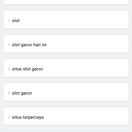
slot
slot gacor hari ini
situs slot gacor
slot gacor
situs terpercaya