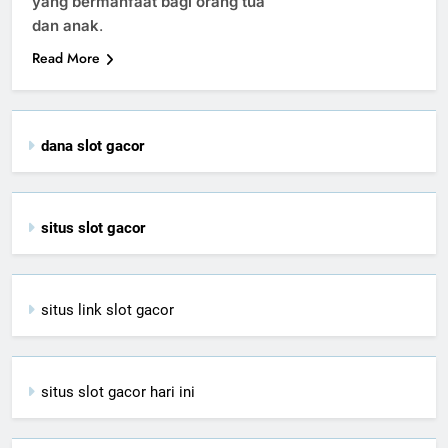
yang bermanfaat bagi orang tua
dan anak
.
Read More
dana slot gacor
situs slot gacor
situs link slot gacor
situs slot gacor hari ini