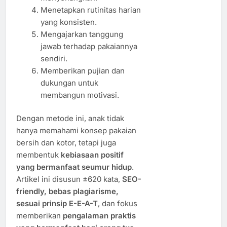
Menetapkan rutinitas harian
yang konsisten.
Mengajarkan tanggung
jawab terhadap pakaiannya
sendiri.
Memberikan pujian dan
dukungan untuk
membangun motivasi.
Dengan metode ini, anak tidak
hanya memahami konsep pakaian
bersih dan kotor, tetapi juga
membentuk
kebiasaan positif
yang bermanfaat seumur hidup
.
Artikel ini disusun ±620 kata,
SEO-
friendly, bebas plagiarisme,
sesuai prinsip E-E-A-T
, dan fokus
memberikan
pengalaman praktis