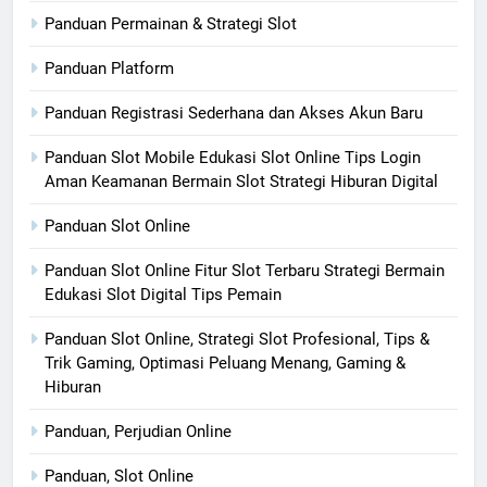
Panduan Permainan & Strategi Slot
Panduan Platform
Panduan Registrasi Sederhana dan Akses Akun Baru
Panduan Slot Mobile Edukasi Slot Online Tips Login
Aman Keamanan Bermain Slot Strategi Hiburan Digital
Panduan Slot Online
Panduan Slot Online Fitur Slot Terbaru Strategi Bermain
Edukasi Slot Digital Tips Pemain
Panduan Slot Online, Strategi Slot Profesional, Tips &
Trik Gaming, Optimasi Peluang Menang, Gaming &
Hiburan
Panduan, Perjudian Online
Panduan, Slot Online