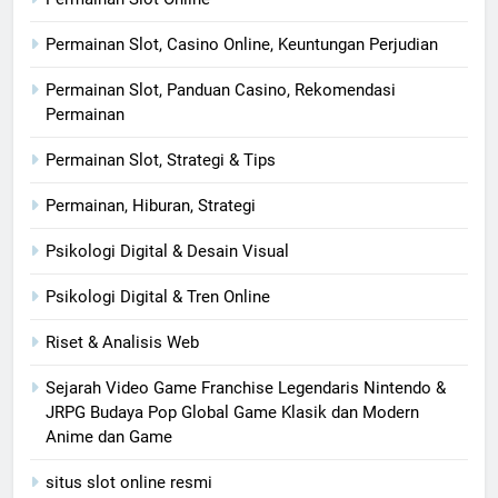
Permainan Slot, Casino Online, Keuntungan Perjudian
Permainan Slot, Panduan Casino, Rekomendasi
Permainan
Permainan Slot, Strategi & Tips
Permainan, Hiburan, Strategi
Psikologi Digital & Desain Visual
Psikologi Digital & Tren Online
Riset & Analisis Web
Sejarah Video Game Franchise Legendaris Nintendo &
JRPG Budaya Pop Global Game Klasik dan Modern
Anime dan Game
situs slot online resmi