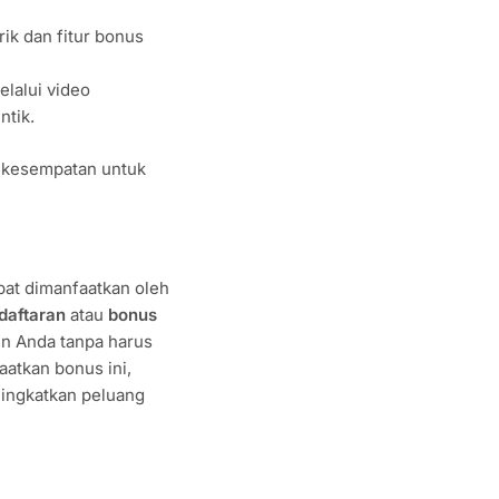
ik dan fitur bonus
elalui video
ntik.
i kesempatan untuk
at dimanfaatkan oleh
daftaran
atau
bonus
n Anda tanpa harus
atkan bonus ini,
ingkatkan peluang