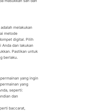
nda masukkan sah dan
a adalah melakukan
ai metode
mpet digital. Pilih
i Anda dan lakukan
ukkan. Pastikan untuk
g berlaku.
h permainan yang ingin
permainan yang
nda, seperti:
undian dan
perti baccarat,