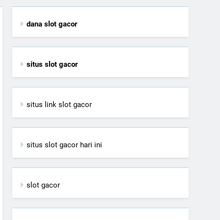
dana slot gacor
situs slot gacor
situs link slot gacor
situs slot gacor hari ini
slot gacor