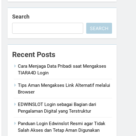
Search
SEARCH
Recent Posts
Cara Menjaga Data Pribadi saat Mengakses
TIARA4D Login
Tips Aman Mengakses Link Alternatif melalui
Browser
EDWINSLOT Login sebagai Bagian dari
Pengalaman Digital yang Terstruktur
Panduan Login Edwinslot Resmi agar Tidak
Salah Akses dan Tetap Aman Digunakan