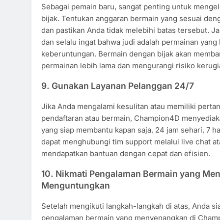
Sebagai pemain baru, sangat penting untuk menge
bijak. Tentukan anggaran bermain yang sesuai d
dan pastikan Anda tidak melebihi batas tersebut. 
dan selalu ingat bahwa judi adalah permainan yang
keberuntungan. Bermain dengan bijak akan memba
permainan lebih lama dan mengurangi risiko kerugi
9.
Gunakan Layanan Pelanggan 24/7
Jika Anda mengalami kesulitan atau memiliki perta
pendaftaran atau bermain, Champion4D menyediak
yang siap membantu kapan saja, 24 jam sehari, 7 h
dapat menghubungi tim support melalui live chat at
mendapatkan bantuan dengan cepat dan efisien.
10.
Nikmati Pengalaman Bermain yang Me
Menguntungkan
Setelah mengikuti langkah-langkah di atas, Anda s
pengalaman bermain yang menyenangkan di Cham