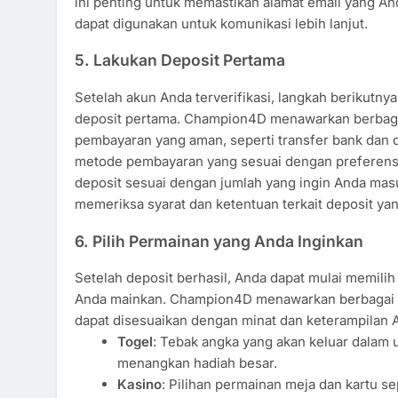
ini penting untuk memastikan alamat email yang A
dapat digunakan untuk komunikasi lebih lanjut.
5.
Lakukan Deposit Pertama
Setelah akun Anda terverifikasi, langkah berikutny
deposit pertama. Champion4D menawarkan berbag
pembayaran yang aman, seperti transfer bank dan do
metode pembayaran yang sesuai dengan preferens
deposit sesuai dengan jumlah yang ingin Anda mas
memeriksa syarat dan ketentuan terkait deposit yan
6.
Pilih Permainan yang Anda Inginkan
Setelah deposit berhasil, Anda dapat mulai memili
Anda mainkan. Champion4D menawarkan berbagai 
dapat disesuaikan dengan minat dan keterampilan A
Togel
: Tebak angka yang akan keluar dalam 
menangkan hadiah besar.
Kasino
: Pilihan permainan meja dan kartu se