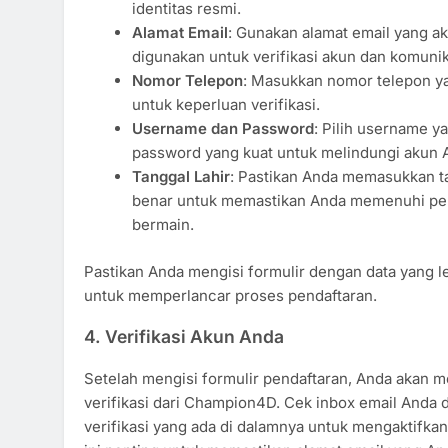
identitas resmi.
Alamat Email
: Gunakan alamat email yang akt
digunakan untuk verifikasi akun dan komunika
Nomor Telepon
: Masukkan nomor telepon y
untuk keperluan verifikasi.
Username dan Password
: Pilih username y
password yang kuat untuk melindungi akun 
Tanggal Lahir
: Pastikan Anda memasukkan ta
benar untuk memastikan Anda memenuhi per
bermain.
Pastikan Anda mengisi formulir dengan data yang l
untuk memperlancar proses pendaftaran.
4.
Verifikasi Akun Anda
Setelah mengisi formulir pendaftaran, Anda akan 
verifikasi dari Champion4D. Cek inbox email Anda d
verifikasi yang ada di dalamnya untuk mengaktifkan