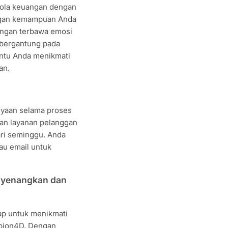
lola keuangan dengan
engan kemampuan Anda
Jangan terbawa emosi
 bergantung pada
ntu Anda menikmati
an.
nyaan selama proses
an layanan pelanggan
ari seminggu. Anda
au email untuk
nyenangkan dan
iap untuk menikmati
pion4D. Dengan