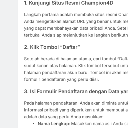
1.
Kunjungi Situs Resmi Champion4D
Langkah pertama adalah membuka situs resmi Cha
Anda mengetikkan alamat URL yang benar untuk men
yang dapat membahayakan data pribadi Anda. Sete
terbuka, Anda siap melanjutkan ke langkah berikutn
2.
Klik Tombol “Daftar”
Setelah berada di halaman utama, cari tombol “Dafta
sudut kanan atas halaman. Klik tombol tersebut un
halaman pendaftaran akun baru. Tombol ini akan 
formulir pendaftaran yang perlu diisi.
3.
Isi Formulir Pendaftaran dengan Data ya
Pada halaman pendaftaran, Anda akan diminta untu
informasi pribadi yang diperlukan untuk membuat a
adalah data yang perlu Anda masukkan:
Nama Lengkap
: Masukkan nama asli Anda s