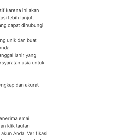
if karena ini akan
si lebih lanjut.
ang dapat dihubungi
ang unik dan buat
Anda.
nggal lahir yang
syaratan usia untuk
engkap dan akurat
menerima email
an klik tautan
 akun Anda. Verifikasi