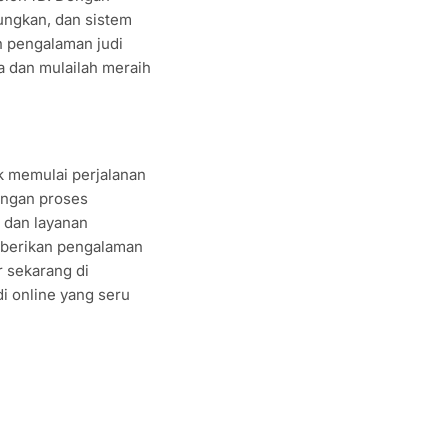
ungkan, dan sistem
 pengalaman judi
a dan mulailah meraih
k memulai perjalanan
engan proses
 dan layanan
berikan pengalaman
 sekarang di
i online yang seru