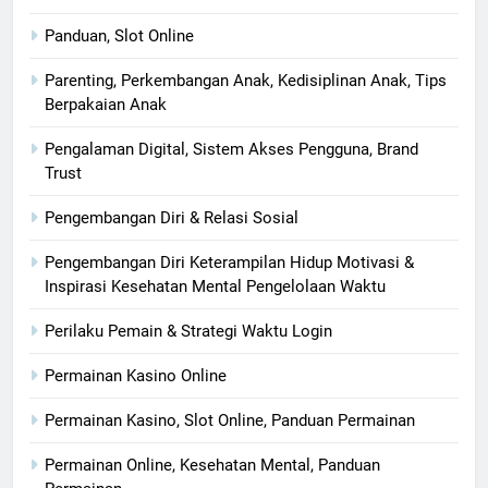
Panduan, Slot Online
Parenting, Perkembangan Anak, Kedisiplinan Anak, Tips
Berpakaian Anak
Pengalaman Digital, Sistem Akses Pengguna, Brand
Trust
Pengembangan Diri & Relasi Sosial
Pengembangan Diri Keterampilan Hidup Motivasi &
Inspirasi Kesehatan Mental Pengelolaan Waktu
Perilaku Pemain & Strategi Waktu Login
Permainan Kasino Online
Permainan Kasino, Slot Online, Panduan Permainan
Permainan Online, Kesehatan Mental, Panduan