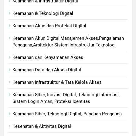
Keamanan & Infrastruktur Digital
Keamanan & Teknologi Digital
Keamanan Akun dan Proteksi Digital
Keamanan Akun Digital,Manajemen Akses,Pengalaman
Pengguna,Arsitektur Sistem,Infrastruktur Teknologi
Keamanan dan Kenyamanan Akses
Keamanan Data dan Akses Digital
Keamanan Infrastruktur & Tata Kelola Akses
Keamanan Siber, Inovasi Digital, Teknologi Informasi,
Sistem Login Aman, Proteksi Identitas
Keamanan Siber, Teknologi Digital, Panduan Pengguna
Kesehatan & Aktivitas Digital