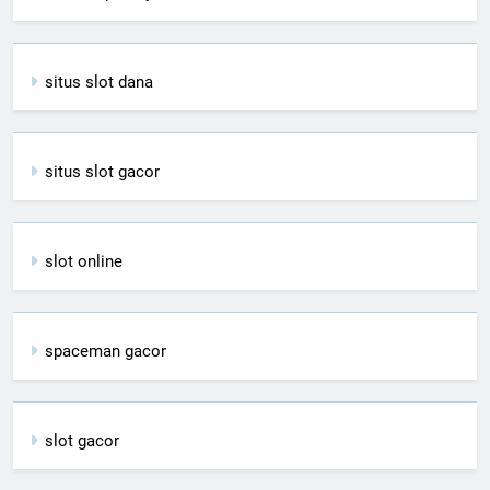
situs slot dana
situs slot gacor
slot online
spaceman gacor
slot gacor