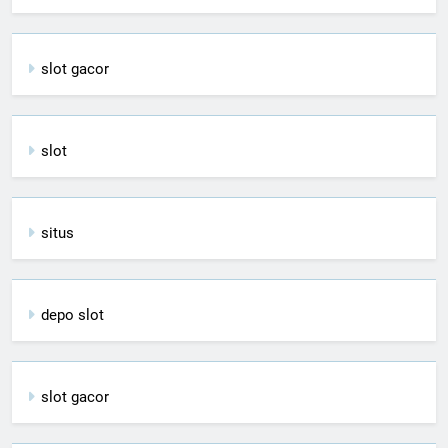
slot gacor
slot
situs
depo slot
slot gacor