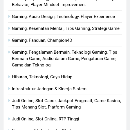
Behavior, Player Mindset Improvement
Gaming, Audio Design, Technology, Player Experience
Gaming, Kesehatan Mental, Tips Gaming, Strategi Game
Gaming, Panduan, Champion4D
Gaming, Pengalaman Bermain, Teknologi Gaming, Tips
Bermain Game, Audio dalam Game, Pengaturan Game,
Game dan Teknologi
Hiburan, Teknologi, Gaya Hidup
Infrastruktur Jaringan & Kinerja Sistem
Judi Online, Slot Gacor, Jackpot Progresif, Game Kasino,
Tips Menang Slot, Platform Gaming
Judi Online, Slot Online, RTP Tinggi