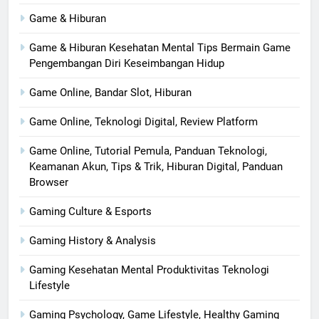
Game & Hiburan
Game & Hiburan Kesehatan Mental Tips Bermain Game
Pengembangan Diri Keseimbangan Hidup
Game Online, Bandar Slot, Hiburan
Game Online, Teknologi Digital, Review Platform
Game Online, Tutorial Pemula, Panduan Teknologi,
Keamanan Akun, Tips & Trik, Hiburan Digital, Panduan
Browser
Gaming Culture & Esports
Gaming History & Analysis
Gaming Kesehatan Mental Produktivitas Teknologi
Lifestyle
Gaming Psychology, Game Lifestyle, Healthy Gaming