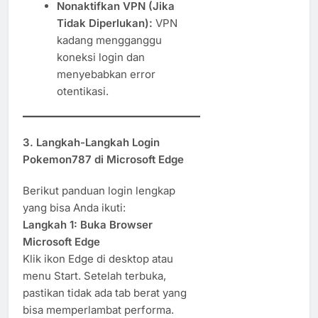
Nonaktifkan VPN (Jika
Tidak Diperlukan):
VPN
kadang mengganggu
koneksi login dan
menyebabkan error
otentikasi.
3. Langkah-Langkah Login
Pokemon787 di Microsoft Edge
Berikut panduan login lengkap
yang bisa Anda ikuti:
Langkah 1: Buka Browser
Microsoft Edge
Klik ikon Edge di desktop atau
menu Start. Setelah terbuka,
pastikan tidak ada tab berat yang
bisa memperlambat performa.