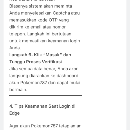
Biasanya sistem akan meminta
Anda menyelesaikan Captcha atau
memasukkan kode OTP yang
dikirim ke email atau nomor
telepon. Langkah ini bertujuan
untuk memastikan keamanan login
Anda.
Langkah 6: Klik “Masuk” dan
Tunggu Proses Verifikasi
Jika semua data benar, Anda akan
langsung diarahkan ke dashboard
akun Pokemon787 dan dapat mulai
bermain.
4. Tips Keamanan Saat Login di
Edge
Agar akun Pokemon787 tetap aman