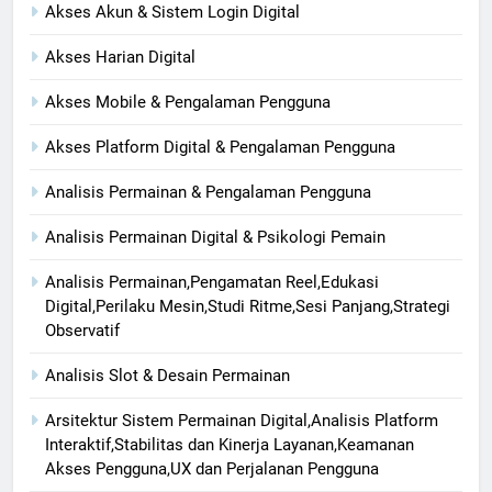
Akses Akun & Sistem Login Digital
Akses Harian Digital
Akses Mobile & Pengalaman Pengguna
Akses Platform Digital & Pengalaman Pengguna
Analisis Permainan & Pengalaman Pengguna
Analisis Permainan Digital & Psikologi Pemain
Analisis Permainan,Pengamatan Reel,Edukasi
Digital,Perilaku Mesin,Studi Ritme,Sesi Panjang,Strategi
Observatif
Analisis Slot & Desain Permainan
Arsitektur Sistem Permainan Digital,Analisis Platform
Interaktif,Stabilitas dan Kinerja Layanan,Keamanan
Akses Pengguna,UX dan Perjalanan Pengguna