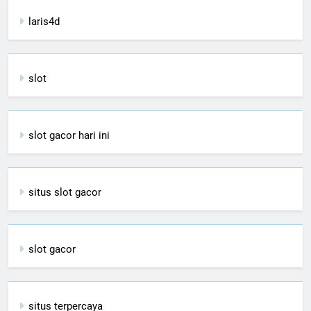
laris4d
slot
slot gacor hari ini
situs slot gacor
slot gacor
situs terpercaya