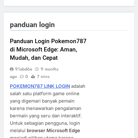
panduan login
Panduan Login Pokemon787
di Microsoft Edge: Aman,
Mudah, dan Cepat
91abd6e
9 months
ago
0
7 mins
POKEMON787 LINK LOGIN
adalah
salah satu platform game online
yang digemari banyak pemain
karena menawarkan pengalaman
bermain yang seru dan interaktif.
Untuk sebagian pengguna, login
melalui
browser Microsoft Edge
menjadi pilihan utama karena