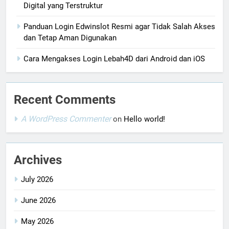
Digital yang Terstruktur
Panduan Login Edwinslot Resmi agar Tidak Salah Akses
dan Tetap Aman Digunakan
Cara Mengakses Login Lebah4D dari Android dan iOS
Recent Comments
A WordPress Commenter
on
Hello world!
Archives
July 2026
June 2026
May 2026