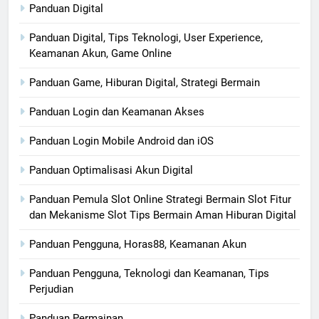
Panduan Digital
Panduan Digital, Tips Teknologi, User Experience,
Keamanan Akun, Game Online
Panduan Game, Hiburan Digital, Strategi Bermain
Panduan Login dan Keamanan Akses
Panduan Login Mobile Android dan iOS
Panduan Optimalisasi Akun Digital
Panduan Pemula Slot Online Strategi Bermain Slot Fitur
dan Mekanisme Slot Tips Bermain Aman Hiburan Digital
Panduan Pengguna, Horas88, Keamanan Akun
Panduan Pengguna, Teknologi dan Keamanan, Tips
Perjudian
Panduan Permainan