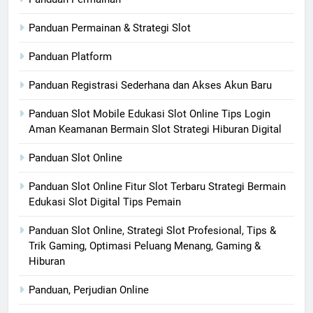
Panduan Permainan & Strategi Slot
Panduan Platform
Panduan Registrasi Sederhana dan Akses Akun Baru
Panduan Slot Mobile Edukasi Slot Online Tips Login
Aman Keamanan Bermain Slot Strategi Hiburan Digital
Panduan Slot Online
Panduan Slot Online Fitur Slot Terbaru Strategi Bermain
Edukasi Slot Digital Tips Pemain
Panduan Slot Online, Strategi Slot Profesional, Tips &
Trik Gaming, Optimasi Peluang Menang, Gaming &
Hiburan
Panduan, Perjudian Online