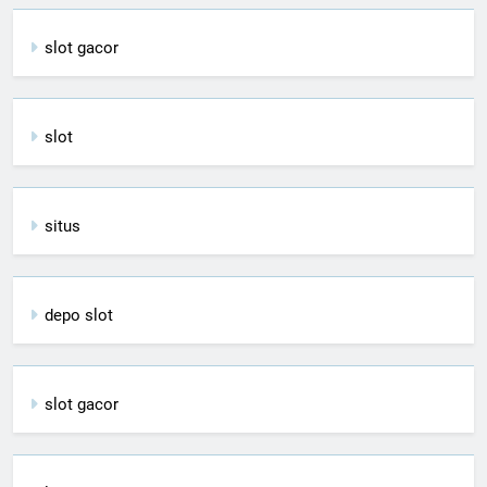
slot gacor
slot
situs
depo slot
slot gacor