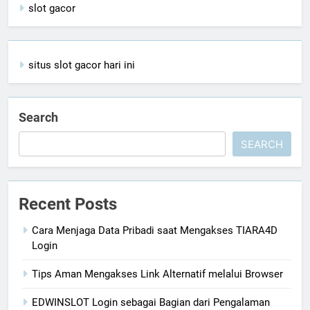
slot gacor
situs slot gacor hari ini
Search
SEARCH
Recent Posts
Cara Menjaga Data Pribadi saat Mengakses TIARA4D
Login
Tips Aman Mengakses Link Alternatif melalui Browser
EDWINSLOT Login sebagai Bagian dari Pengalaman