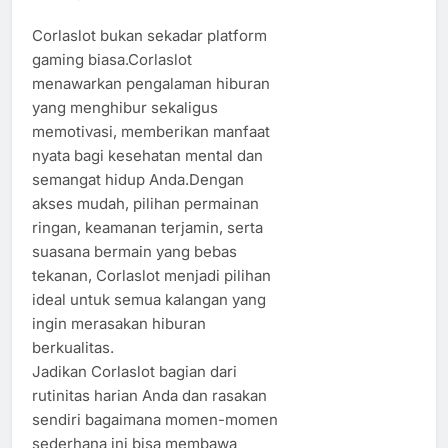
Corlaslot bukan sekadar platform
gaming biasa.Corlaslot
menawarkan pengalaman hiburan
yang menghibur sekaligus
memotivasi, memberikan manfaat
nyata bagi kesehatan mental dan
semangat hidup Anda.Dengan
akses mudah, pilihan permainan
ringan, keamanan terjamin, serta
suasana bermain yang bebas
tekanan, Corlaslot menjadi pilihan
ideal untuk semua kalangan yang
ingin merasakan hiburan
berkualitas.
Jadikan Corlaslot bagian dari
rutinitas harian Anda dan rasakan
sendiri bagaimana momen-momen
sederhana ini bisa membawa