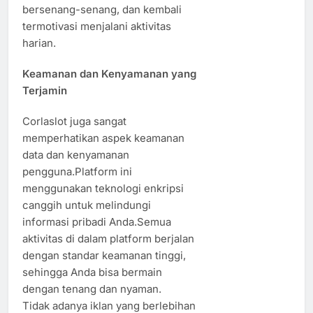
bersenang-senang, dan kembali
termotivasi menjalani aktivitas
harian.
Keamanan dan Kenyamanan yang
Terjamin
Corlaslot juga sangat
memperhatikan aspek keamanan
data dan kenyamanan
pengguna.Platform ini
menggunakan teknologi enkripsi
canggih untuk melindungi
informasi pribadi Anda.Semua
aktivitas di dalam platform berjalan
dengan standar keamanan tinggi,
sehingga Anda bisa bermain
dengan tenang dan nyaman.
Tidak adanya iklan yang berlebihan