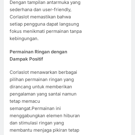
Dengan tampilan antarmuka yang
sederhana dan user-friendly,
Corlaslot memastikan bahwa
setiap pengguna dapat langsung
fokus menikmati permainan tanpa
kebingungan.
Permainan Ringan dengan
Dampak Positif
Corlaslot menawarkan berbagai
pilihan permainan ringan yang
dirancang untuk memberikan
pengalaman yang santai namun
tetap memacu
semangat.Permainan ini
menggabungkan elemen hiburan
dan stimulasi ringan yang
membantu menjaga pikiran tetap