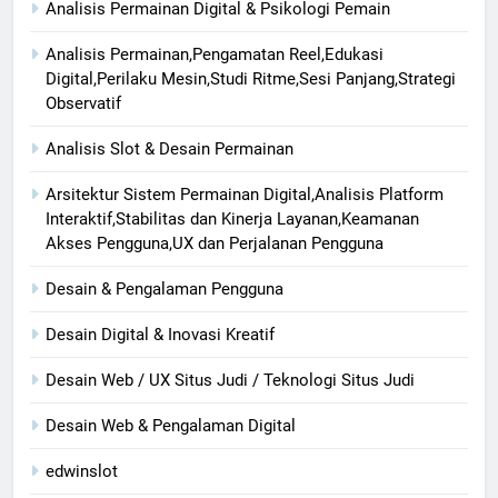
Analisis Permainan Digital & Psikologi Pemain
Analisis Permainan,Pengamatan Reel,Edukasi
Digital,Perilaku Mesin,Studi Ritme,Sesi Panjang,Strategi
Observatif
Analisis Slot & Desain Permainan
Arsitektur Sistem Permainan Digital,Analisis Platform
Interaktif,Stabilitas dan Kinerja Layanan,Keamanan
Akses Pengguna,UX dan Perjalanan Pengguna
Desain & Pengalaman Pengguna
Desain Digital & Inovasi Kreatif
Desain Web / UX Situs Judi / Teknologi Situs Judi
Desain Web & Pengalaman Digital
edwinslot