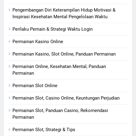
Pengembangan Diri Keterampilan Hidup Motivasi &
Inspirasi Kesehatan Mental Pengelolaan Waktu
Perilaku Pemain & Strategi Waktu Login
Permainan Kasino Online
Permainan Kasino, Slot Online, Panduan Permainan
Permainan Online, Kesehatan Mental, Panduan
Permainan
Permainan Slot Online
Permainan Slot, Casino Online, Keuntungan Perjudian
Permainan Slot, Panduan Casino, Rekomendasi
Permainan
Permainan Slot, Strategi & Tips