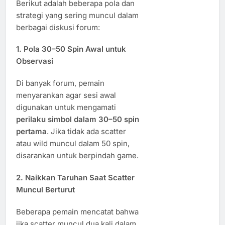
Berikut adalah beberapa pola dan
strategi yang sering muncul dalam
berbagai diskusi forum:
1.
Pola 30–50 Spin Awal untuk
Observasi
Di banyak forum, pemain
menyarankan agar sesi awal
digunakan untuk mengamati
perilaku simbol dalam 30–50 spin
pertama
. Jika tidak ada scatter
atau wild muncul dalam 50 spin,
disarankan untuk berpindah game.
2.
Naikkan Taruhan Saat Scatter
Muncul Berturut
Beberapa pemain mencatat bahwa
jika scatter muncul dua kali dalam