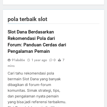
pola terbaik slot
Slot Dana Berdasarkan
Rekomendasi Pola dari
Forum: Panduan Cerdas dari
Pengalaman Pemain
91abd6e
1 year ago
0
7
mins
Cari tahu rekomendasi pola
bermain Slot Dana yang banyak
dibagikan di forum-forum
komunitas. Simak strategi, tips,
dan pengalaman nyata pemain
yang bisa jadi referensi terbaikmu.