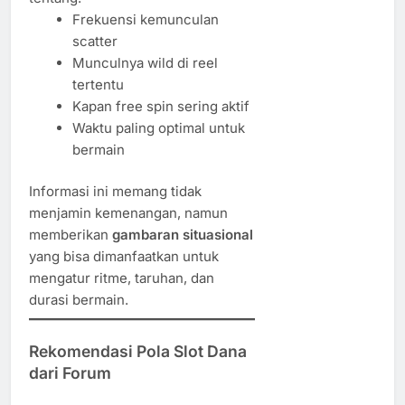
Frekuensi kemunculan
scatter
Munculnya wild di reel
tertentu
Kapan free spin sering aktif
Waktu paling optimal untuk
bermain
Informasi ini memang tidak
menjamin kemenangan, namun
memberikan
gambaran situasional
yang bisa dimanfaatkan untuk
mengatur ritme, taruhan, dan
durasi bermain.
Rekomendasi Pola Slot Dana
dari Forum