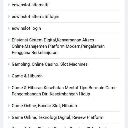
edwinslot alternatif
edwinslot alternatif login
edwinslot login
Efisiensi Sistem Digital,Kenyamanan Akses
Online,Manajemen Platform Modern,Pengalaman
Pengguna Berkelanjutan
Gambling, Online Casino, Slot Machines
Game & Hiburan
Game & Hiburan Kesehatan Mental Tips Bermain Game
Pengembangan Diri Keseimbangan Hidup
Game Online, Bandar Slot, Hiburan
Game Online, Teknologi Digital, Review Platform