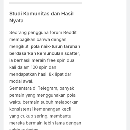
Studi Komunitas dan Hasil
Nyata
Seorang pengguna forum Reddit
membagikan bahwa dengan
mengikuti
pola naik-turun taruhan
berdasarkan kemunculan scatter
,
ia berhasil meraih free spin dua
kali dalam 100 spin dan
mendapatkan hasil 8x lipat dari
modal awal.
Sementara di Telegram, banyak
pemain yang menggunakan pola
waktu bermain subuh melaporkan
konsistensi kemenangan kecil
yang cukup sering, membantu
mereka bermain lebih lama dengan
saldo terbatas.