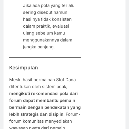
Jika ada pola yang terlalu
sering disebut namun
hasilnya tidak konsisten
dalam praktik, evaluasi
ulang sebelum kamu
menggunakannya dalam
jangka panjang.
Kesimpulan
Meski hasil permainan Slot Dana
ditentukan oleh sistem acak,
mengikuti rekomendasi pola dari
forum dapat membantu pemain
bermain dengan pendekatan yang
lebih strategis dan disiplin
. Forum-
forum komunitas menyediakan
wawasan nyata dari pemain