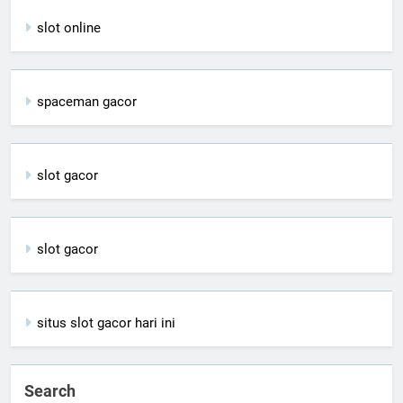
slot online
spaceman gacor
slot gacor
slot gacor
situs slot gacor hari ini
Search