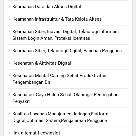
Keamanan Data dan Akses Digital
Keamanan Infrastruktur & Tata Kelola Akses
Keamanan Siber, Inovasi Digital, Teknologi Informasi,
Sistem Login Aman, Proteksi Identitas
Keamanan Siber, Teknologi Digital, Panduan Pengguna
Kesehatan & Aktivitas Digital
Kesehatan Mental Gaming Sehat Produktivitas
Pengembangan Diri
Kesehatan, Gaya Hidup Sehat, Olahraga, Pencegahan
Penyakit
Kualitas Layanan,Manajemen Jaringan,Platform
Digital,Optimasi Sistem,Pengalaman Pengguna
link alternatif edwinslot