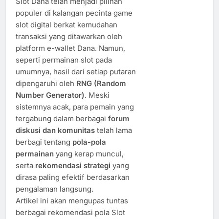
Slot Dana telah menjadi pilihan
populer di kalangan pecinta game
slot digital berkat kemudahan
transaksi yang ditawarkan oleh
platform e-wallet Dana. Namun,
seperti permainan slot pada
umumnya, hasil dari setiap putaran
dipengaruhi oleh
RNG (Random
Number Generator)
. Meski
sistemnya acak, para pemain yang
tergabung dalam berbagai
forum
diskusi dan komunitas
telah lama
berbagi tentang
pola-pola
permainan
yang kerap muncul,
serta
rekomendasi strategi
yang
dirasa paling efektif berdasarkan
pengalaman langsung.
Artikel ini akan mengupas tuntas
berbagai rekomendasi pola Slot