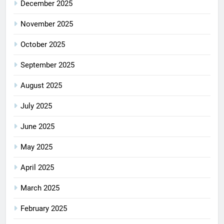
December 2025
November 2025
October 2025
September 2025
August 2025
July 2025
June 2025
May 2025
April 2025
March 2025
February 2025