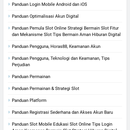
Panduan Login Mobile Android dan iOS
Panduan Optimalisasi Akun Digital
Panduan Pemula Slot Online Strategi Bermain Slot Fitur
dan Mekanisme Slot Tips Bermain Aman Hiburan Digital
Panduan Pengguna, Horas88, Keamanan Akun
Panduan Pengguna, Teknologi dan Keamanan, Tips
Perjudian
Panduan Permainan
Panduan Permainan & Strategi Slot
Panduan Platform
Panduan Registrasi Sederhana dan Akses Akun Baru
Panduan Slot Mobile Edukasi Slot Online Tips Login