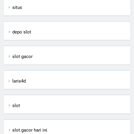
situs
depo slot
slot gacor
laris4d
slot
slot gacor hari ini