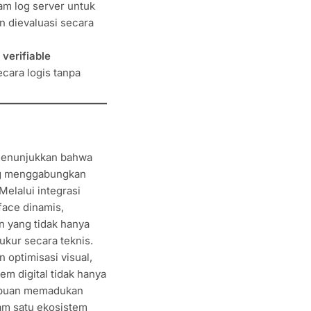
am log server untuk
n dievaluasi secara
 verifiable
ecara logis tanpa
 menunjukkan bahwa
ang menggabungkan
Melalui integrasi
face dinamis,
 yang tidak hanya
rukur secara teknis.
optimisasi visual,
m digital tidak hanya
ampuan memadukan
am satu ekosistem