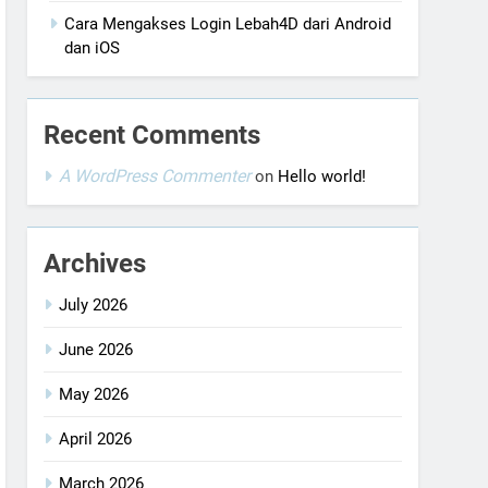
Cara Mengakses Login Lebah4D dari Android
dan iOS
Recent Comments
A WordPress Commenter
on
Hello world!
Archives
July 2026
June 2026
May 2026
April 2026
March 2026