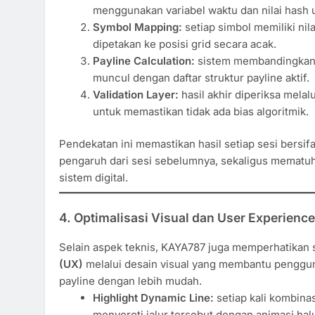
menggunakan variabel waktu dan nilai hash u
Symbol Mapping:
setiap simbol memiliki nil
dipetakan ke posisi grid secara acak.
Payline Calculation:
sistem membandingkan 
muncul dengan daftar struktur payline aktif.
Validation Layer:
hasil akhir diperiksa melalu
untuk memastikan tidak ada bias algoritmik.
Pendekatan ini memastikan hasil setiap sesi bersif
pengaruh dari sesi sebelumnya, sekaligus mematuhi
sistem digital.
4. Optimalisasi Visual dan User Experience
Selain aspek teknis, KAYA787 juga memperhatikan 
(UX)
melalui desain visual yang membantu penggu
payline dengan lebih mudah.
Highlight Dynamic Line:
setiap kali kombinas
menyoroti jalur tersebut dengan animasi hal