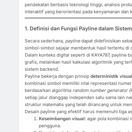
pendekatan berbasis teknologi tinggi, analisis proba
interaktif yang berorientasi pada kenyamanan dan
1. Definisi dan Fungsi Payline dalam Sistem
Secara sederhana,
payline
dapat didefinisikan seba
simbol-simbol sejajar membentuk hasil tertentu di 
Dalam konteks digital seperti di KAYA787, payline 
grafis, melainkan hasil kalkulasi algoritmik yang t
sistem backend.
Payline bekerja dengan prinsip
deterministik visua
kombinasi simbol memiliki nilai representasi numer
berdasarkan algoritma
random number generator (
setiap jalur dianggap independen satu sama lain n
struktur matematis yang telah dirancang untuk men
Desain payline yang efektif harus memenuhi tiga a
Keseimbangan visual:
agar pola kombinasi 
pengguna.