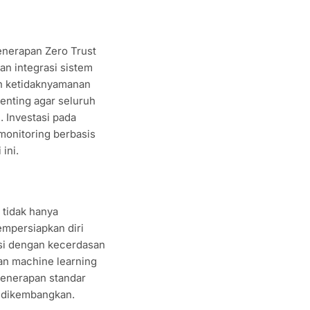
enerapan Zero Trust
an integrasi sistem
an ketidaknyamanan
penting agar seluruh
 Investasi pada
 monitoring berbasis
ini.
 tidak hanya
mempersiapkan diri
si dengan kecerdasan
an machine learning
penerapan standar
s dikembangkan.