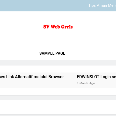
Tips Aman Menga
EDWINSLOT Login sebagai Bagian dar
Panduan Login Edwinslot Resmi agar Tidak 
Web Grrls
Cara Menjaga Data P
lah Dengan Komunitas Perempuan Di Teknologi Di SV Web Grr
Tips Aman Menga
SAMPLE PAGE
EDWINSLOT Login sebagai Bagian dar
Panduan Login Edwinslot Resmi agar Tidak 
natif melalui Browser
EDWINSLOT Login sebagai Bagian 
1 Month Ago