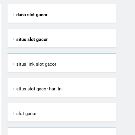
dana slot gacor
situs slot gacor
situs link slot gacor
situs slot gacor hari ini
slot gacor