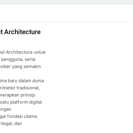
t Architecture
st Architecture untuk
s pengguna, serta
 siber yang semakin
igma baru dalam dunia
imeter tradisional,
nerapkan prinsip
satu platform digital
engan
gai fondasi utama
legal, dan