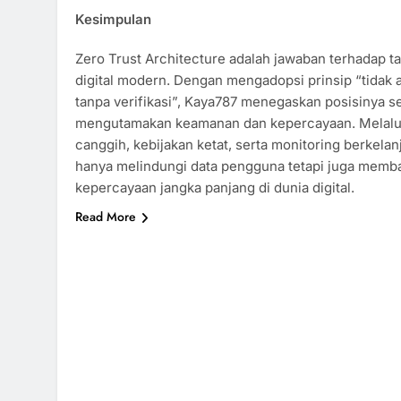
Kesimpulan
Zero Trust Architecture adalah jawaban terhadap 
digital modern. Dengan mengadopsi prinsip “tidak 
tanpa verifikasi”, Kaya787 menegaskan posisinya s
mengutamakan keamanan dan kepercayaan. Melalui
canggih, kebijakan ketat, serta monitoring berkelan
hanya melindungi data pengguna tetapi juga memb
kepercayaan jangka panjang di dunia digital.
Read More