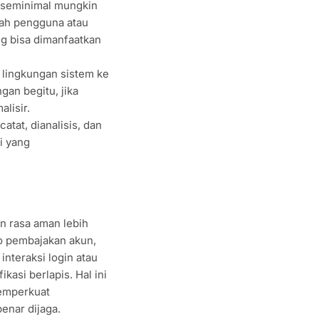
 seminimal mungkin
ah pengguna atau
ng bisa dimanfaatkan
lingkungan sistem ke
an begitu, jika
lisir.
catat, dianalisis, dan
i yang
n rasa aman lebih
iko pembajakan akun,
nteraksi login atau
kasi berlapis. Hal ini
memperkuat
nar dijaga.