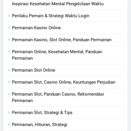
Inspirasi Kesehatan Mental Pengelolaan Waktu
Perilaku Pemain & Strategi Waktu Login
Permainan Kasino Online
Permainan Kasino, Slot Online, Panduan Permainan
Permainan Online, Kesehatan Mental, Panduan
Permainan
Permainan Slot Online
Permainan Slot, Casino Online, Keuntungan Perjudian
Permainan Slot, Panduan Casino, Rekomendasi
Permainan
Permainan Slot, Strategi & Tips
Permainan, Hiburan, Strategi