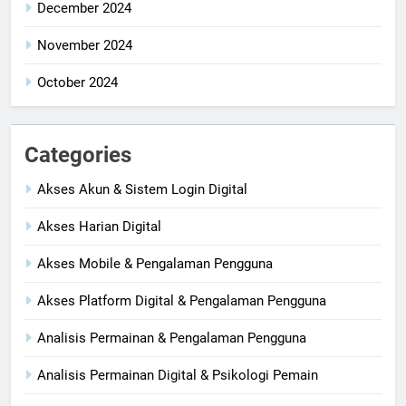
December 2024
November 2024
October 2024
Categories
Akses Akun & Sistem Login Digital
Akses Harian Digital
Akses Mobile & Pengalaman Pengguna
Akses Platform Digital & Pengalaman Pengguna
Analisis Permainan & Pengalaman Pengguna
Analisis Permainan Digital & Psikologi Pemain