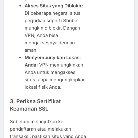
Akses Situs yang Diblokir:
Di beberapa negara, situs
perjudian seperti Sbobet
mungkin diblokir. Dengan
VPN, Anda bisa
mengaksesnya dengan
aman.
Menyembunyikan Lokasi
Anda:
VPN memungkinkan
Anda untuk mengakses
situs tanpa mengungkapkan
lokasi fisik Anda.
3.
Periksa Sertifikat
Keamanan SSL
Sebelum melanjutkan ke
pendaftaran atau melakukan
transaksi, pastikan situs yang Anda