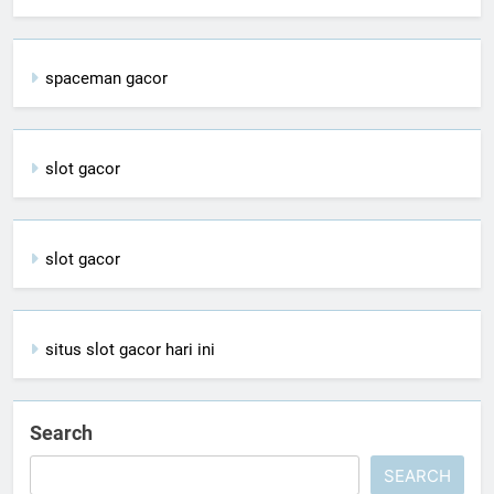
spaceman gacor
slot gacor
slot gacor
situs slot gacor hari ini
Search
SEARCH