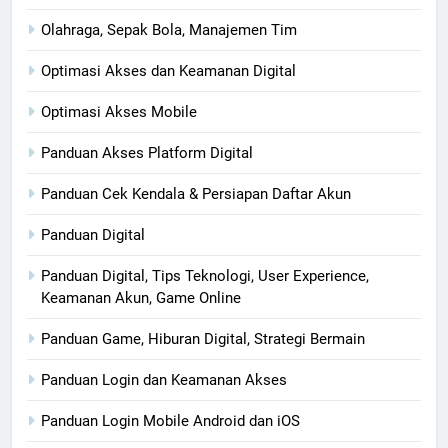
Olahraga, Sepak Bola, Manajemen Tim
Optimasi Akses dan Keamanan Digital
Optimasi Akses Mobile
Panduan Akses Platform Digital
Panduan Cek Kendala & Persiapan Daftar Akun
Panduan Digital
Panduan Digital, Tips Teknologi, User Experience,
Keamanan Akun, Game Online
Panduan Game, Hiburan Digital, Strategi Bermain
Panduan Login dan Keamanan Akses
Panduan Login Mobile Android dan iOS