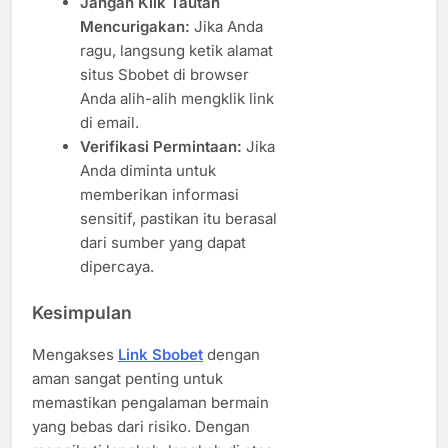
Jangan Klik Tautan
Mencurigakan:
Jika Anda
ragu, langsung ketik alamat
situs Sbobet di browser
Anda alih-alih mengklik link
di email.
Verifikasi Permintaan:
Jika
Anda diminta untuk
memberikan informasi
sensitif, pastikan itu berasal
dari sumber yang dapat
dipercaya.
Kesimpulan
Mengakses
Link Sbobet
dengan
aman sangat penting untuk
memastikan pengalaman bermain
yang bebas dari risiko. Dengan