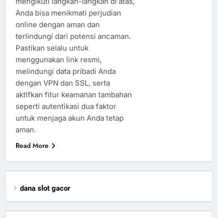
mengikuti langkah-langkah di atas,
Anda bisa menikmati perjudian
online dengan aman dan
terlindungi dari potensi ancaman.
Pastikan selalu untuk
menggunakan link resmi,
melindungi data pribadi Anda
dengan VPN dan SSL, serta
aktifkan fitur keamanan tambahan
seperti autentikasi dua faktor
untuk menjaga akun Anda tetap
aman.
Read More
dana slot gacor