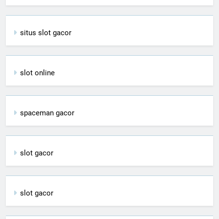
situs slot gacor
slot online
spaceman gacor
slot gacor
slot gacor