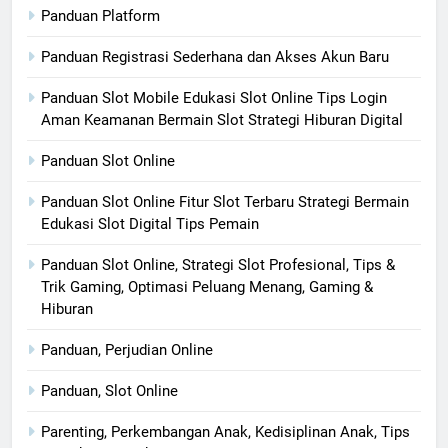
Panduan Platform
Panduan Registrasi Sederhana dan Akses Akun Baru
Panduan Slot Mobile Edukasi Slot Online Tips Login
Aman Keamanan Bermain Slot Strategi Hiburan Digital
Panduan Slot Online
Panduan Slot Online Fitur Slot Terbaru Strategi Bermain
Edukasi Slot Digital Tips Pemain
Panduan Slot Online, Strategi Slot Profesional, Tips &
Trik Gaming, Optimasi Peluang Menang, Gaming &
Hiburan
Panduan, Perjudian Online
Panduan, Slot Online
Parenting, Perkembangan Anak, Kedisiplinan Anak, Tips