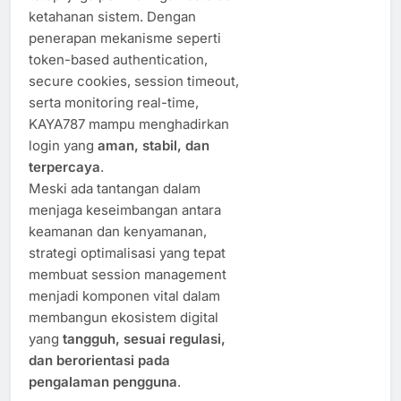
ketahanan sistem. Dengan
penerapan mekanisme seperti
token-based authentication,
secure cookies, session timeout,
serta monitoring real-time,
KAYA787 mampu menghadirkan
login yang
aman, stabil, dan
terpercaya
.
Meski ada tantangan dalam
menjaga keseimbangan antara
keamanan dan kenyamanan,
strategi optimalisasi yang tepat
membuat session management
menjadi komponen vital dalam
membangun ekosistem digital
yang
tangguh, sesuai regulasi,
dan berorientasi pada
pengalaman pengguna
.