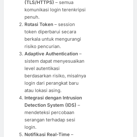
(TLS/HTTPS)
– semua
komunikasi login terenkripsi
penuh.
Rotasi Token
– session
token diperbarui secara
berkala untuk mengurangi
risiko pencurian.
Adaptive Authentication
–
sistem dapat menyesuaikan
level autentikasi
berdasarkan risiko, misalnya
login dari perangkat baru
atau lokasi asing.
Integrasi dengan Intrusion
Detection System (IDS)
–
mendeteksi percobaan
serangan terhadap sesi
login.
Notifikasi Real-Time
–