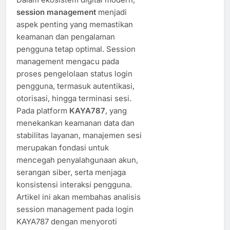
session management
menjadi
aspek penting yang memastikan
keamanan dan pengalaman
pengguna tetap optimal. Session
management mengacu pada
proses pengelolaan status login
pengguna, termasuk autentikasi,
otorisasi, hingga terminasi sesi.
Pada platform
KAYA787
, yang
menekankan keamanan data dan
stabilitas layanan, manajemen sesi
merupakan fondasi untuk
mencegah penyalahgunaan akun,
serangan siber, serta menjaga
konsistensi interaksi pengguna.
Artikel ini akan membahas analisis
session management pada login
KAYA787 dengan menyoroti