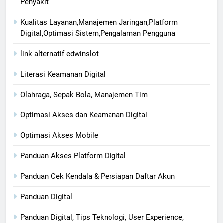
Penyakit
Kualitas Layanan,Manajemen Jaringan,Platform
Digital,Optimasi Sistem,Pengalaman Pengguna
link alternatif edwinslot
Literasi Keamanan Digital
Olahraga, Sepak Bola, Manajemen Tim
Optimasi Akses dan Keamanan Digital
Optimasi Akses Mobile
Panduan Akses Platform Digital
Panduan Cek Kendala & Persiapan Daftar Akun
Panduan Digital
Panduan Digital, Tips Teknologi, User Experience,