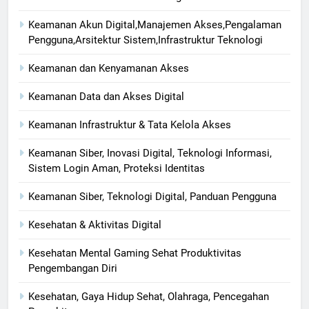
Keamanan Akun Digital,Manajemen Akses,Pengalaman
Pengguna,Arsitektur Sistem,Infrastruktur Teknologi
Keamanan dan Kenyamanan Akses
Keamanan Data dan Akses Digital
Keamanan Infrastruktur & Tata Kelola Akses
Keamanan Siber, Inovasi Digital, Teknologi Informasi,
Sistem Login Aman, Proteksi Identitas
Keamanan Siber, Teknologi Digital, Panduan Pengguna
Kesehatan & Aktivitas Digital
Kesehatan Mental Gaming Sehat Produktivitas
Pengembangan Diri
Kesehatan, Gaya Hidup Sehat, Olahraga, Pencegahan