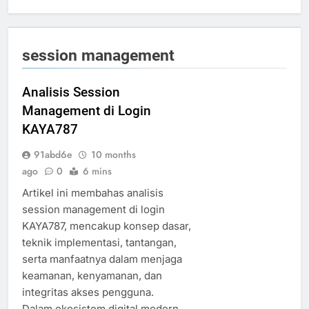
session management
Analisis Session
Management di Login
KAYA787
91abd6e
10 months
ago
0
6 mins
Artikel ini membahas analisis
session management di login
KAYA787, mencakup konsep dasar,
teknik implementasi, tantangan,
serta manfaatnya dalam menjaga
keamanan, kenyamanan, dan
integritas akses pengguna.
Dalam ekosistem digital modern,