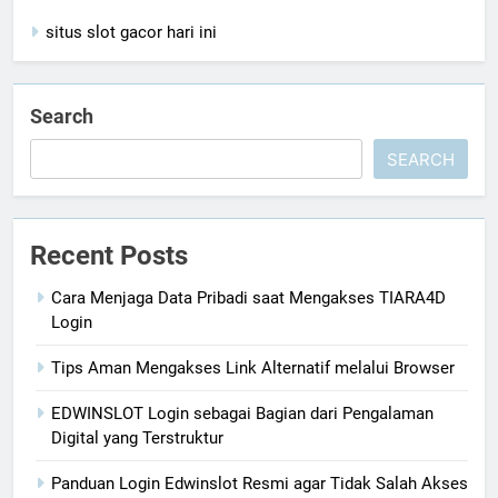
situs slot gacor hari ini
Search
SEARCH
Recent Posts
Cara Menjaga Data Pribadi saat Mengakses TIARA4D
Login
Tips Aman Mengakses Link Alternatif melalui Browser
EDWINSLOT Login sebagai Bagian dari Pengalaman
Digital yang Terstruktur
Panduan Login Edwinslot Resmi agar Tidak Salah Akses