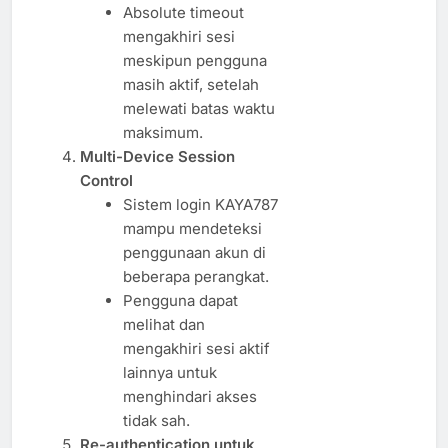
Absolute timeout
mengakhiri sesi
meskipun pengguna
masih aktif, setelah
melewati batas waktu
maksimum.
Multi-Device Session
Control
Sistem login KAYA787
mampu mendeteksi
penggunaan akun di
beberapa perangkat.
Pengguna dapat
melihat dan
mengakhiri sesi aktif
lainnya untuk
menghindari akses
tidak sah.
Re-authentication untuk