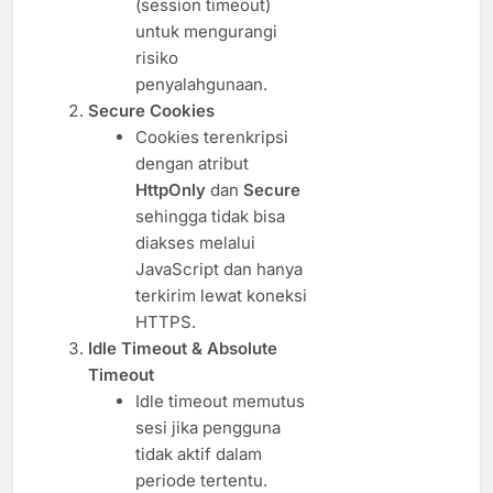
(session timeout)
untuk mengurangi
risiko
penyalahgunaan.
Secure Cookies
Cookies terenkripsi
dengan atribut
HttpOnly
dan
Secure
sehingga tidak bisa
diakses melalui
JavaScript dan hanya
terkirim lewat koneksi
HTTPS.
Idle Timeout & Absolute
Timeout
Idle timeout memutus
sesi jika pengguna
tidak aktif dalam
periode tertentu.