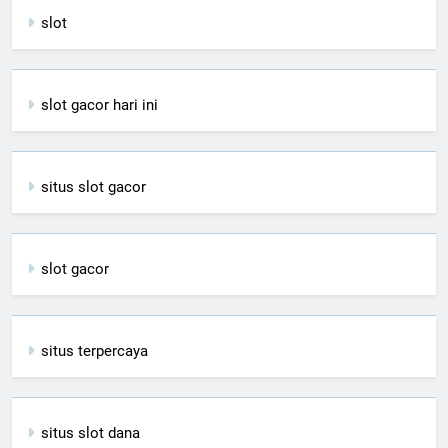
slot
slot gacor hari ini
situs slot gacor
slot gacor
situs terpercaya
situs slot dana