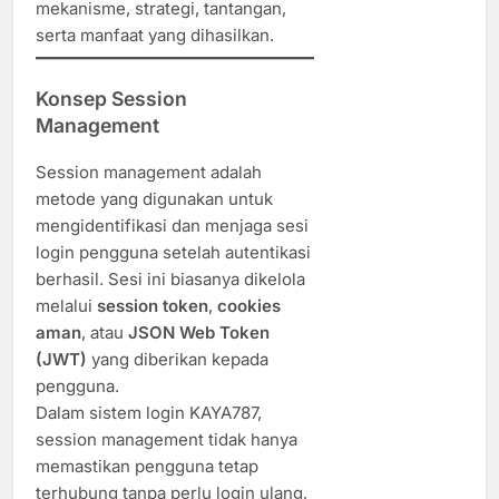
mekanisme, strategi, tantangan,
serta manfaat yang dihasilkan.
Konsep Session
Management
Session management adalah
metode yang digunakan untuk
mengidentifikasi dan menjaga sesi
login pengguna setelah autentikasi
berhasil. Sesi ini biasanya dikelola
melalui
session token
,
cookies
aman
, atau
JSON Web Token
(JWT)
yang diberikan kepada
pengguna.
Dalam sistem login KAYA787,
session management tidak hanya
memastikan pengguna tetap
terhubung tanpa perlu login ulang,