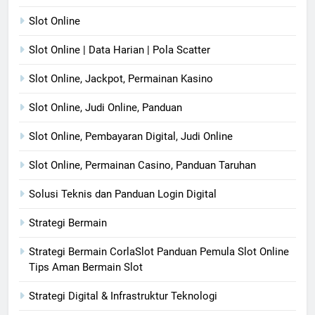
Slot Online
Slot Online | Data Harian | Pola Scatter
Slot Online, Jackpot, Permainan Kasino
Slot Online, Judi Online, Panduan
Slot Online, Pembayaran Digital, Judi Online
Slot Online, Permainan Casino, Panduan Taruhan
Solusi Teknis dan Panduan Login Digital
Strategi Bermain
Strategi Bermain CorlaSlot Panduan Pemula Slot Online
Tips Aman Bermain Slot
Strategi Digital & Infrastruktur Teknologi