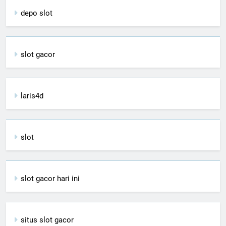
depo slot
slot gacor
laris4d
slot
slot gacor hari ini
situs slot gacor