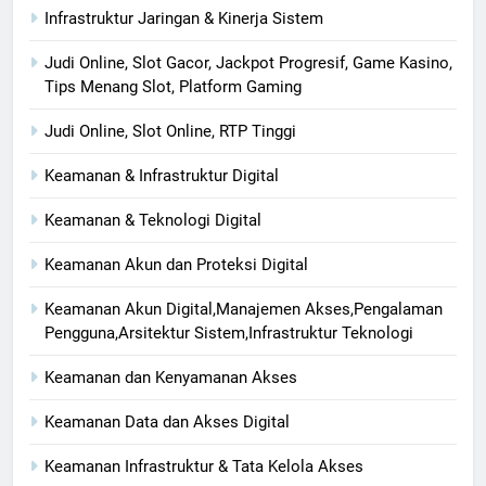
Infrastruktur Jaringan & Kinerja Sistem
Judi Online, Slot Gacor, Jackpot Progresif, Game Kasino,
Tips Menang Slot, Platform Gaming
Judi Online, Slot Online, RTP Tinggi
Keamanan & Infrastruktur Digital
Keamanan & Teknologi Digital
Keamanan Akun dan Proteksi Digital
Keamanan Akun Digital,Manajemen Akses,Pengalaman
Pengguna,Arsitektur Sistem,Infrastruktur Teknologi
Keamanan dan Kenyamanan Akses
Keamanan Data dan Akses Digital
Keamanan Infrastruktur & Tata Kelola Akses