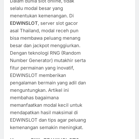
Dalam dunia slot online, tidak
selalu modal besar yang
menentukan kemenangan. Di
EDWINSLOT
, server slot gacor
asal Thailand, modal receh pun
bisa membawa peluang menang
besar dan jackpot menggiurkan.
Dengan teknologi RNG (Random
Number Generator) mutakhir serta
fitur permainan yang inovatif,
EDWINSLOT memberikan
pengalaman bermain yang adil dan
menguntungkan. Artikel ini
membahas bagaimana
memanfaatkan modal kecil untuk
mendapatkan hasil maksimal di
EDWINSLOT dan tips agar peluang
kemenangan semakin meningkat.