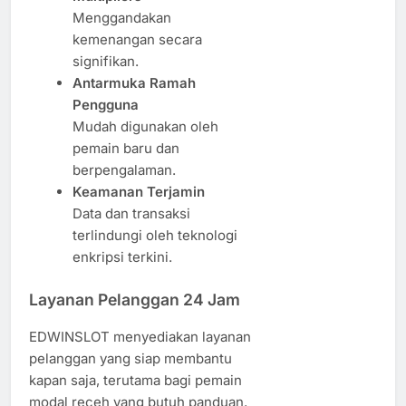
Menggandakan
kemenangan secara
signifikan.
Antarmuka Ramah
Pengguna
Mudah digunakan oleh
pemain baru dan
berpengalaman.
Keamanan Terjamin
Data dan transaksi
terlindungi oleh teknologi
enkripsi terkini.
Layanan Pelanggan 24 Jam
EDWINSLOT menyediakan layanan
pelanggan yang siap membantu
kapan saja, terutama bagi pemain
modal receh yang butuh panduan.