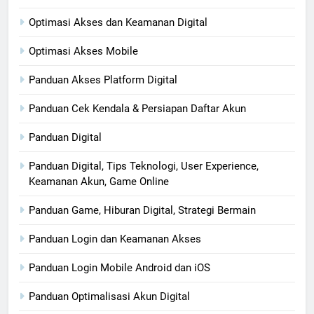
Optimasi Akses dan Keamanan Digital
Optimasi Akses Mobile
Panduan Akses Platform Digital
Panduan Cek Kendala & Persiapan Daftar Akun
Panduan Digital
Panduan Digital, Tips Teknologi, User Experience,
Keamanan Akun, Game Online
Panduan Game, Hiburan Digital, Strategi Bermain
Panduan Login dan Keamanan Akses
Panduan Login Mobile Android dan iOS
Panduan Optimalisasi Akun Digital