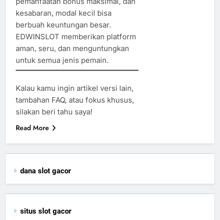
pemanfaatan bonus maksimal, dan
kesabaran, modal kecil bisa
berbuah keuntungan besar.
EDWINSLOT memberikan platform
aman, seru, dan menguntungkan
untuk semua jenis pemain.
Kalau kamu ingin artikel versi lain,
tambahan FAQ, atau fokus khusus,
silakan beri tahu saya!
Read More
dana slot gacor
situs slot gacor