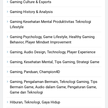
Gaming Culture & Esports
Gaming History & Analysis
Gaming Kesehatan Mental Produktivitas Teknologi
Lifestyle
Gaming Psychology, Game Lifestyle, Healthy Gaming
Behavior, Player Mindset Improvement
Gaming, Audio Design, Technology, Player Experience
Gaming, Kesehatan Mental, Tips Gaming, Strategi Game
Gaming, Panduan, Champion4D
Gaming, Pengalaman Bermain, Teknologi Gaming, Tips
Bermain Game, Audio dalam Game, Pengaturan Game,
Game dan Teknologi
Hiburan, Teknologi, Gaya Hidup