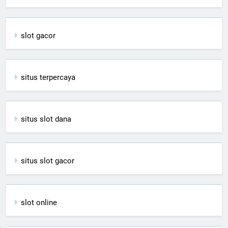
slot gacor
situs terpercaya
situs slot dana
situs slot gacor
slot online