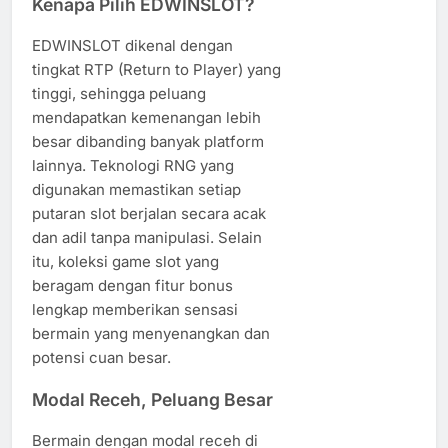
Kenapa Pilih EDWINSLOT?
EDWINSLOT dikenal dengan
tingkat RTP (Return to Player) yang
tinggi, sehingga peluang
mendapatkan kemenangan lebih
besar dibanding banyak platform
lainnya. Teknologi RNG yang
digunakan memastikan setiap
putaran slot berjalan secara acak
dan adil tanpa manipulasi. Selain
itu, koleksi game slot yang
beragam dengan fitur bonus
lengkap memberikan sensasi
bermain yang menyenangkan dan
potensi cuan besar.
Modal Receh, Peluang Besar
Bermain dengan modal receh di