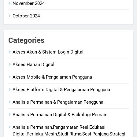
November 2024
October 2024
Categories
Akses Akun & Sistem Login Digital
Akses Harian Digital
Akses Mobile & Pengalaman Pengguna
Akses Platform Digital & Pengalaman Pengguna
Analisis Permainan & Pengalaman Pengguna
Analisis Permainan Digital & Psikologi Pemain
Analisis Permainan,Pengamatan Reel,Edukasi
Digital,Perilaku Mesin,Studi Ritme,Sesi Panjang,Strategi