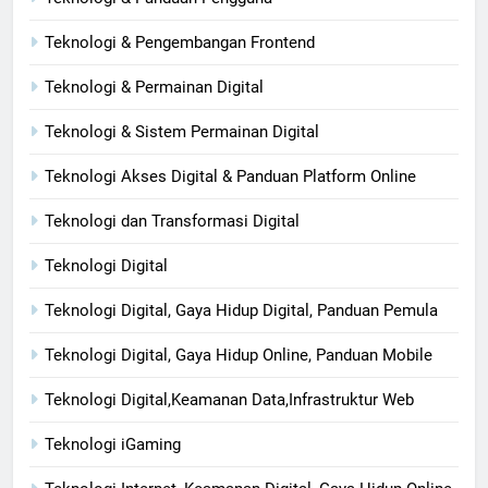
Teknologi & Pengembangan Frontend
Teknologi & Permainan Digital
Teknologi & Sistem Permainan Digital
Teknologi Akses Digital & Panduan Platform Online
Teknologi dan Transformasi Digital
Teknologi Digital
Teknologi Digital, Gaya Hidup Digital, Panduan Pemula
Teknologi Digital, Gaya Hidup Online, Panduan Mobile
Teknologi Digital,Keamanan Data,Infrastruktur Web
Teknologi iGaming