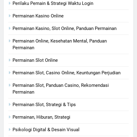
Perilaku Pemain & Strategi Waktu Login
Permainan Kasino Online
Permainan Kasino, Slot Online, Panduan Permainan
Permainan Online, Kesehatan Mental, Panduan
Permainan
Permainan Slot Online
Permainan Slot, Casino Online, Keuntungan Perjudian
Permainan Slot, Panduan Casino, Rekomendasi
Permainan
Permainan Slot, Strategi & Tips
Permainan, Hiburan, Strategi
Psikologi Digital & Desain Visual