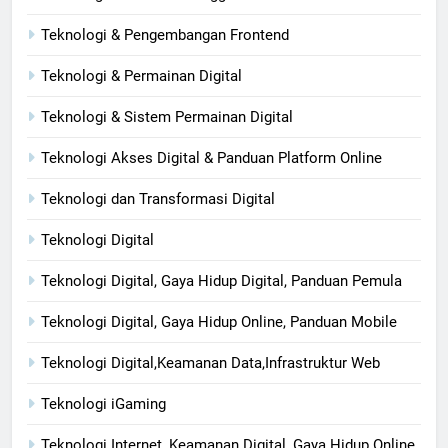
Teknologi & Pengembangan Frontend
Teknologi & Permainan Digital
Teknologi & Sistem Permainan Digital
Teknologi Akses Digital & Panduan Platform Online
Teknologi dan Transformasi Digital
Teknologi Digital
Teknologi Digital, Gaya Hidup Digital, Panduan Pemula
Teknologi Digital, Gaya Hidup Online, Panduan Mobile
Teknologi Digital,Keamanan Data,Infrastruktur Web
Teknologi iGaming
Teknologi Internet, Keamanan Digital, Gaya Hidup Online