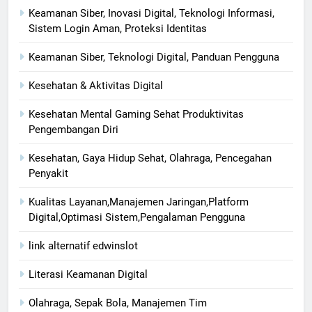
Keamanan Siber, Inovasi Digital, Teknologi Informasi,
Sistem Login Aman, Proteksi Identitas
Keamanan Siber, Teknologi Digital, Panduan Pengguna
Kesehatan & Aktivitas Digital
Kesehatan Mental Gaming Sehat Produktivitas
Pengembangan Diri
Kesehatan, Gaya Hidup Sehat, Olahraga, Pencegahan
Penyakit
Kualitas Layanan,Manajemen Jaringan,Platform
Digital,Optimasi Sistem,Pengalaman Pengguna
link alternatif edwinslot
Literasi Keamanan Digital
Olahraga, Sepak Bola, Manajemen Tim