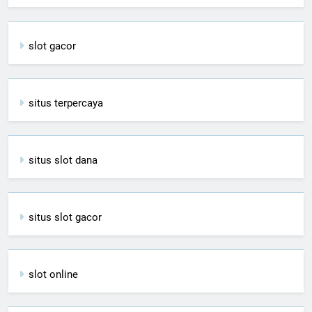
slot gacor
situs terpercaya
situs slot dana
situs slot gacor
slot online