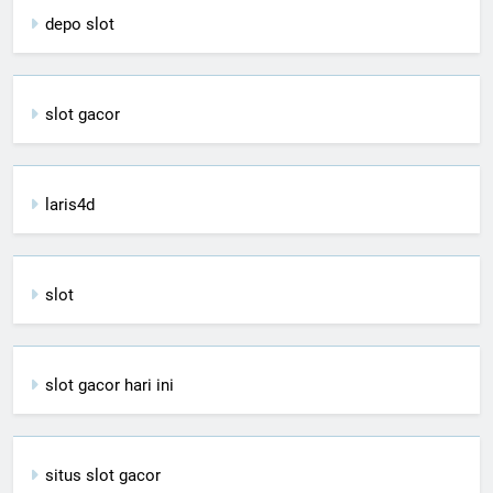
depo slot
slot gacor
laris4d
slot
slot gacor hari ini
situs slot gacor