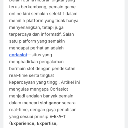
terus berkembang, pemain game
online kini semakin selektif dalam
memilih platform yang tidak hanya
menyenangkan, tetapi juga
terpercaya dan informatif. Salah
satu platform yang semakin
mendapat perhatian adalah
corlaslot
—situs yang
menghadirkan pengalaman
bermain slot dengan pendekatan
real-time serta tingkat
kepercayaan yang tinggi. Artikel ini
mengulas mengapa Corlaslot
menjadi andalan banyak pemain
dalam mencari
slot gacor
secara
real-time, dengan gaya penulisan
yang sesuai prinsip
E-E-A-T
(Experience, Expertise,