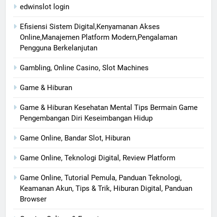
edwinslot login
Efisiensi Sistem Digital,Kenyamanan Akses
Online,Manajemen Platform Modern,Pengalaman
Pengguna Berkelanjutan
Gambling, Online Casino, Slot Machines
Game & Hiburan
Game & Hiburan Kesehatan Mental Tips Bermain Game
Pengembangan Diri Keseimbangan Hidup
Game Online, Bandar Slot, Hiburan
Game Online, Teknologi Digital, Review Platform
Game Online, Tutorial Pemula, Panduan Teknologi,
Keamanan Akun, Tips & Trik, Hiburan Digital, Panduan
Browser