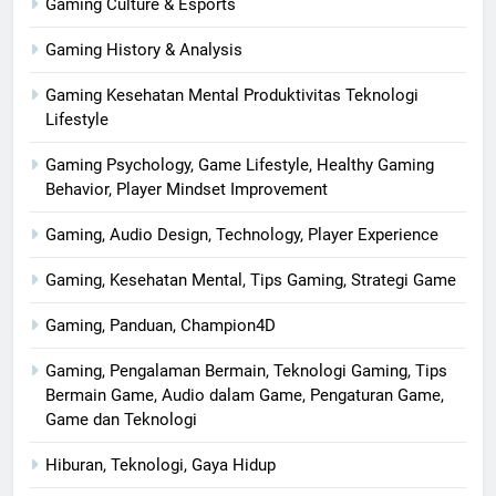
Gaming Culture & Esports
Gaming History & Analysis
Gaming Kesehatan Mental Produktivitas Teknologi
Lifestyle
Gaming Psychology, Game Lifestyle, Healthy Gaming
Behavior, Player Mindset Improvement
Gaming, Audio Design, Technology, Player Experience
Gaming, Kesehatan Mental, Tips Gaming, Strategi Game
Gaming, Panduan, Champion4D
Gaming, Pengalaman Bermain, Teknologi Gaming, Tips
Bermain Game, Audio dalam Game, Pengaturan Game,
Game dan Teknologi
Hiburan, Teknologi, Gaya Hidup