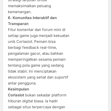
memaksimalkan peluang
kemenangan.
6. Komunitas Interaktif dan
Transparan
Fitur komentar dan forum mini di
setiap game juga menjadi kekuatan
unik Corlaslot. Pemain bisa
berbagi feedback real-time,
pengalaman gacor, atau bahkan
memperingatkan sesama pemain
tentang pola game yang sedang
tidak stabil. Ini menciptakan
ekosistem yang sehat dan suportif
antar pengguna.
Kesimpulan
Corlaslot
bukan sekadar platform
hiburan digital biasa. Ia hadir
sebagai situs terpercaya dengan