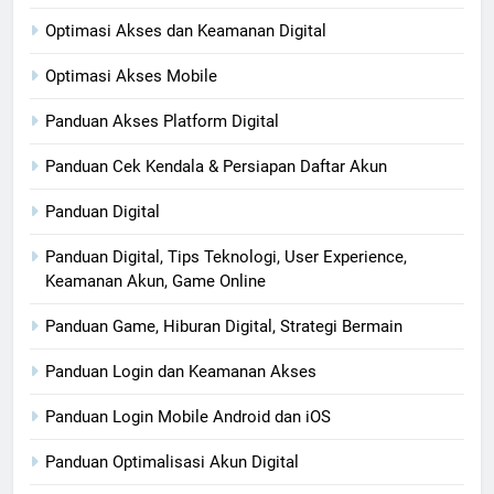
Optimasi Akses dan Keamanan Digital
Optimasi Akses Mobile
Panduan Akses Platform Digital
Panduan Cek Kendala & Persiapan Daftar Akun
Panduan Digital
Panduan Digital, Tips Teknologi, User Experience,
Keamanan Akun, Game Online
Panduan Game, Hiburan Digital, Strategi Bermain
Panduan Login dan Keamanan Akses
Panduan Login Mobile Android dan iOS
Panduan Optimalisasi Akun Digital