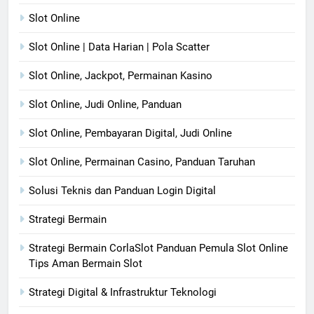
Slot Online
Slot Online | Data Harian | Pola Scatter
Slot Online, Jackpot, Permainan Kasino
Slot Online, Judi Online, Panduan
Slot Online, Pembayaran Digital, Judi Online
Slot Online, Permainan Casino, Panduan Taruhan
Solusi Teknis dan Panduan Login Digital
Strategi Bermain
Strategi Bermain CorlaSlot Panduan Pemula Slot Online
Tips Aman Bermain Slot
Strategi Digital & Infrastruktur Teknologi