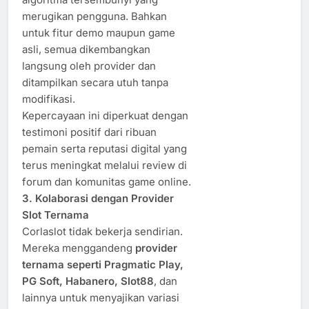
merugikan pengguna. Bahkan
untuk fitur demo maupun game
asli, semua dikembangkan
langsung oleh provider dan
ditampilkan secara utuh tanpa
modifikasi.
Kepercayaan ini diperkuat dengan
testimoni positif dari ribuan
pemain serta reputasi digital yang
terus meningkat melalui review di
forum dan komunitas game online.
3. Kolaborasi dengan Provider
Slot Ternama
Corlaslot tidak bekerja sendirian.
Mereka menggandeng
provider
ternama seperti Pragmatic Play,
PG Soft, Habanero, Slot88
, dan
lainnya untuk menyajikan variasi