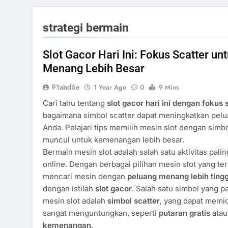
strategi bermain
Slot Gacor Hari Ini: Fokus Scatter un
Menang Lebih Besar
91abd6e
1 Year Ago
0
9 Mins
Cari tahu tentang
slot gacor hari ini dengan fokus 
bagaimana simbol scatter dapat meningkatkan pe
Anda. Pelajari tips memilih mesin slot dengan simbo
muncul untuk kemenangan lebih besar.
Bermain mesin slot adalah salah satu aktivitas palin
online. Dengan berbagai pilihan mesin slot yang te
mencari mesin dengan
peluang menang lebih tingg
dengan istilah
slot gacor
. Salah satu simbol yang pa
mesin slot adalah
simbol scatter
, yang dapat mem
sangat menguntungkan, seperti
putaran gratis
ata
kemenangan
.