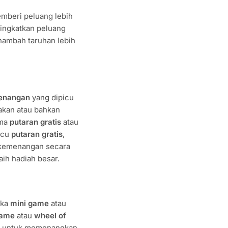
mberi peluang lebih
ingkatkan peluang
ambah taruhan lebih
enangan
yang dipicu
akan atau bahkan
ama
putaran gratis
atau
icu
putaran gratis
,
 kemenangan secara
ih hadiah besar.
uka
mini game
atau
game
atau
wheel of
tan untuk memenangkan