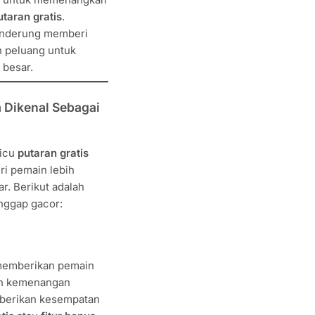
utaran gratis
.
enderung memberi
n peluang untuk
 besar.
 Dikenal Sebagai
icu
putaran gratis
i pemain lebih
. Berikut adalah
nggap gacor:
 memberikan pemain
un kemenangan
emberikan kesempatan