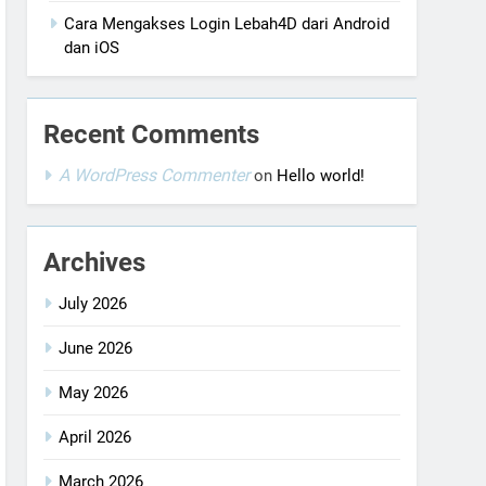
Cara Mengakses Login Lebah4D dari Android
dan iOS
Recent Comments
A WordPress Commenter
on
Hello world!
Archives
July 2026
June 2026
May 2026
April 2026
March 2026