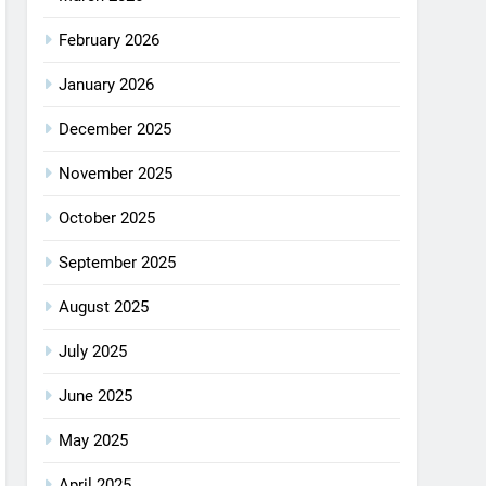
February 2026
January 2026
December 2025
November 2025
October 2025
September 2025
August 2025
July 2025
June 2025
May 2025
April 2025