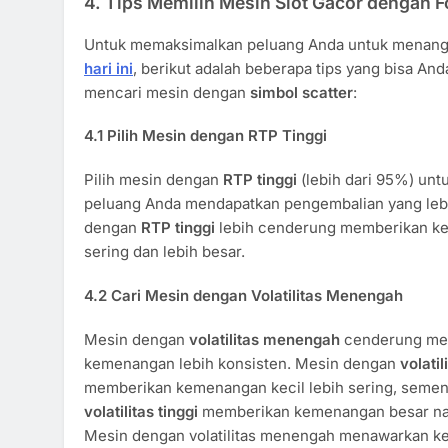
4.
Tips Memilih Mesin Slot Gacor dengan F
Untuk memaksimalkan peluang Anda untuk menan
hari ini
, berikut adalah beberapa tips yang bisa And
mencari mesin dengan
simbol scatter
:
4.1
Pilih Mesin dengan RTP Tinggi
Pilih mesin dengan
RTP tinggi
(lebih dari 95%) unt
peluang Anda mendapatkan pengembalian yang lebi
dengan
RTP tinggi
lebih cenderung memberikan ke
sering dan lebih besar.
4.2
Cari Mesin dengan Volatilitas Menengah
Mesin dengan
volatilitas menengah
cenderung me
kemenangan lebih konsisten. Mesin dengan
volati
memberikan kemenangan kecil lebih sering, seme
volatilitas tinggi
memberikan kemenangan besar nam
Mesin dengan volatilitas menengah menawarkan k