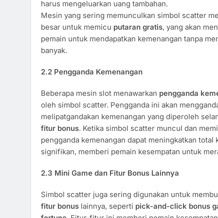
harus mengeluarkan uang tambahan.
Mesin yang sering memunculkan simbol scatter me
besar untuk memicu
putaran gratis
, yang akan men
pemain untuk mendapatkan kemenangan tanpa men
banyak.
2.2
Pengganda Kemenangan
Beberapa mesin slot menawarkan
pengganda kem
oleh simbol scatter. Pengganda ini akan menggand
melipatgandakan kemenangan yang diperoleh sel
fitur bonus
. Ketika simbol scatter muncul dan mem
pengganda kemenangan dapat meningkatkan total
signifikan, memberi pemain kesempatan untuk mera
2.3
Mini Game dan Fitur Bonus Lainnya
Simbol scatter juga sering digunakan untuk memb
fitur bonus
lainnya, seperti
pick-and-click bonus 
fortune
. Fitur-fitur ini memberi pemain kesempa