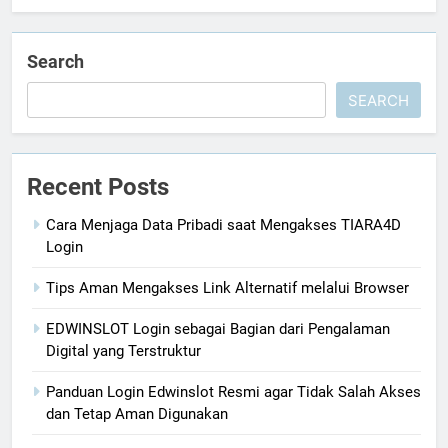
Search
SEARCH
Recent Posts
Cara Menjaga Data Pribadi saat Mengakses TIARA4D
Login
Tips Aman Mengakses Link Alternatif melalui Browser
EDWINSLOT Login sebagai Bagian dari Pengalaman
Digital yang Terstruktur
Panduan Login Edwinslot Resmi agar Tidak Salah Akses
dan Tetap Aman Digunakan