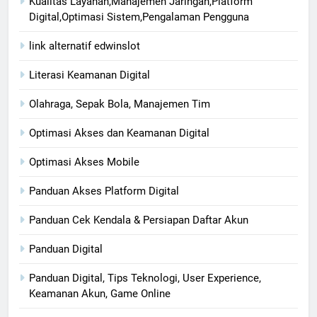
Kualitas Layanan,Manajemen Jaringan,Platform
Digital,Optimasi Sistem,Pengalaman Pengguna
link alternatif edwinslot
Literasi Keamanan Digital
Olahraga, Sepak Bola, Manajemen Tim
Optimasi Akses dan Keamanan Digital
Optimasi Akses Mobile
Panduan Akses Platform Digital
Panduan Cek Kendala & Persiapan Daftar Akun
Panduan Digital
Panduan Digital, Tips Teknologi, User Experience,
Keamanan Akun, Game Online