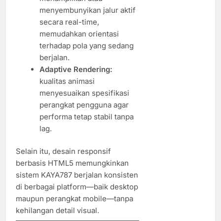
menyembunyikan jalur aktif
secara real-time,
memudahkan orientasi
terhadap pola yang sedang
berjalan.
Adaptive Rendering:
kualitas animasi
menyesuaikan spesifikasi
perangkat pengguna agar
performa tetap stabil tanpa
lag.
Selain itu, desain responsif
berbasis HTML5 memungkinkan
sistem KAYA787 berjalan konsisten
di berbagai platform—baik desktop
maupun perangkat mobile—tanpa
kehilangan detail visual.