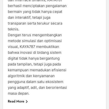
berhasil menciptakan pengalaman
bermain yang tidak hanya cepat
dan interaktif, tetapi juga
transparan serta terukur secara
teknis.
Dengan terus mengembangkan
metode simulasi dan optimisasi
visual, KAYA787 membuktikan
bahwa inovasi di bidang sistem
digital tidak hanya bergantung
pada tampilan, tetapi juga pada
kemampuan memadukan efisiensi
algoritmik dan kenyamanan
pengguna dalam satu ekosistem
yang adaptif, adil, dan berorientasi
masa depan.
Read More