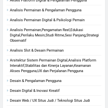
Akses Platform Digital & Pengalaman Pengguna
Analisis Permainan & Pengalaman Pengguna
Analisis Permainan Digital & Psikologi Pemain
Analisis Permainan,Pengamatan Reel,Edukasi
Digital,Perilaku Mesin,Studi Ritme,Sesi Panjang,Strategi
Observatif
Analisis Slot & Desain Permainan
Arsitektur Sistem Permainan Digital,Analisis Platform
Interaktif,Stabilitas dan Kinerja Layanan,Keamanan
Akses Pengguna,UX dan Perjalanan Pengguna
Desain & Pengalaman Pengguna
Desain Digital & Inovasi Kreatif
Desain Web / UX Situs Judi / Teknologi Situs Judi