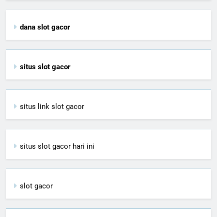
dana slot gacor
situs slot gacor
situs link slot gacor
situs slot gacor hari ini
slot gacor